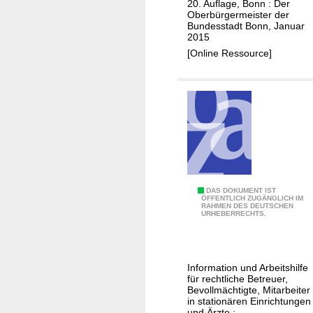
i
20. Auflage, Bonn : Der
Oberbürgermeister der
t
Bundesstadt Bonn, Januar
ä
2015
t
[Online Ressource]
"
D
DAS DOKUMENT IST
ÖFFENTLICH ZUGÄNGLICH IM
RAHMEN DES DEUTSCHEN
e
URHEBERRECHTS.
r
"
W
Information und Arbeitshilfe
e
für rechtliche Betreuer,
r
Bevollmächtigte, Mitarbeiter
in stationären Einrichtungen
d
und Ärzte ;