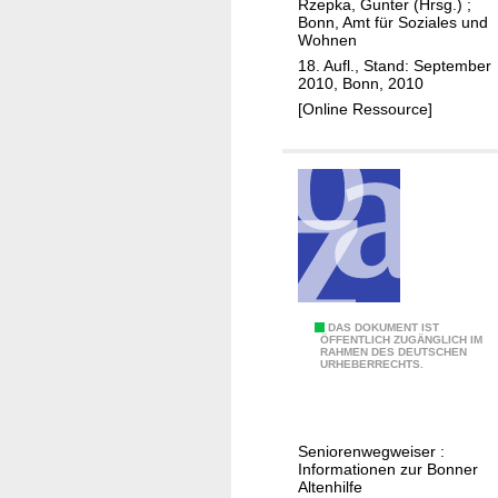
Rzepka, Gunter (Hrsg.)
;
t
n
Bonn, Amt für Soziales und
Wohnen
ä
w
18. Aufl., Stand: September
t
e
2010, Bonn, 2010
"
g
[Online Ressource]
w
e
i
s
e
r
"
S
o
"
DAS DOKUMENT IST
ÖFFENTLICH ZUGÄNGLICH IM
l
RAHMEN DES DEUTSCHEN
S
URHEBERRECHTS.
i
o
d
l
a
i
Seniorenwegweiser :
r
d
Informationen zur Bonner
i
a
Altenhilfe