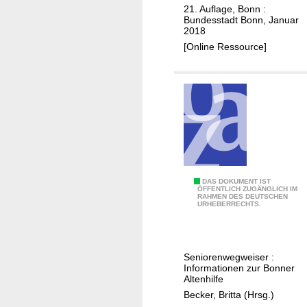
t
r
21. Auflage, Bonn :
Bundesstadt Bonn, Januar
ä
i
2018
t
t
[Online Ressource]
"
ä
t
"
"
DAS DOKUMENT IST
ÖFFENTLICH ZUGÄNGLICH IM
RAHMEN DES DEUTSCHEN
S
URHEBERRECHTS.
o
l
i
Seniorenwegweiser :
d
Informationen zur Bonner
a
Altenhilfe
r
Becker, Britta (Hrsg.)