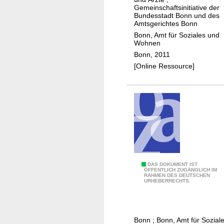
e
Gemeinschaftsinitiative der
Bundesstadt Bonn und des
n
Amtsgerichtes Bonn
f
Bonn, Amt für Soziales und
e
Wohnen
l
Bonn, 2011
s
[Online Ressource]
e
r
W
e
g
"
z
u
W
DAS DOKUMENT IST
r
ÖFFENTLICH ZUGÄNGLICH IM
RAHMEN DES DEUTSCHEN
o
V
URHEBERRECHTS.
h
e
n
r
e
m
Bonn
;
Bonn, Amt für Sozial