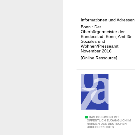
n
o
v
Informationen und Adressen
a
Bonn : Der
t
Oberbürgermeister der
i
Bundesstadt Bonn, Amt für
Soziales und
v
Wohnen/Presseamt,
e
November 2016
W
[Online Ressource]
o
h
n
f
o
r
m
e
K
DAS DOKUMENT IST
n
ÖFFENTLICH ZUGÄNGLICH IM
RAHMEN DES DEUTSCHEN
o
u
URHEBERRECHTS.
m
n