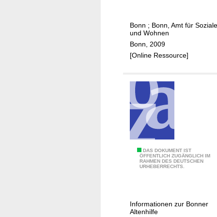
m
d
u
Q
Bonn
;
Bonn, Amt für Sozial
n
u
und Wohnen
a
a
Bonn, 2009
l
r
[Online Ressource]
e
t
S
i
e
e
n
r
i
s
o
m
r
a
e
n
n
S
DAS DOKUMENT IST
a
ÖFFENTLICH ZUGÄNGLICH IM
p
RAHMEN DES DEUTSCHEN
e
g
URHEBERRECHTS.
o
n
e
l
i
m
i
o
e
Informationen zur Bonner
t
r
n
Altenhilfe