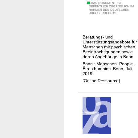
G
DAS DOKUMENT IST
t
l
ÖFFENTLICH ZUGÄNGLICH IM
RAHMEN DES DEUTSCHEN
e
e
h
URHEBERRECHTS.
w
i
u
l
s
f
Beratungs- und
s
e
Unterstützungsangebote für
t
Menschen mit psychischen
Beeinträchtigungen sowie
w
deren Angehörige in Bonn
o
Bonn : Menschen. People.
!
Êtres humains. Bonn, Juli
2019
!
[Online Ressource]