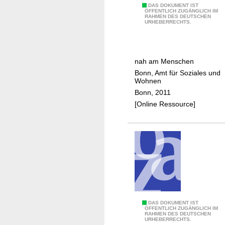
H
DAS DOKUMENT IST
ÖFFENTLICH ZUGÄNGLICH IM
RAHMEN DES DEUTSCHEN
e
URHEBERRECHTS.
i
m
a
nah am Menschen
u
Bonn, Amt für Soziales und
f
Wohnen
s
Bonn, 2011
i
[Online Ressource]
c
h
t
i
n
B
o
n
n
I
DAS DOKUMENT IST
ÖFFENTLICH ZUGÄNGLICH IM
RAHMEN DES DEUTSCHEN
n
URHEBERRECHTS.