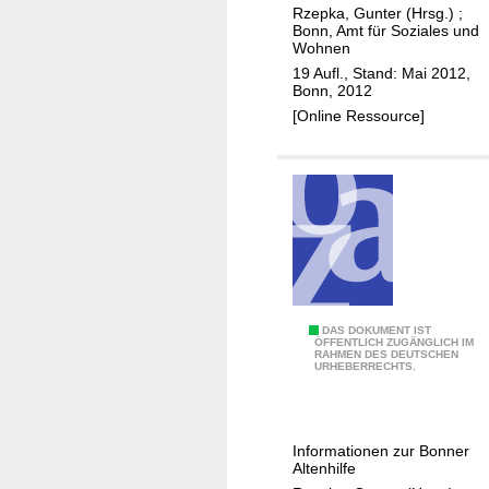
i
e
t
Rzepka, Gunter (Hrsg.)
;
k
n
Bonn, Amt für Soziales und
Wohnen
i
w
19 Aufl., Stand: Mai 2012,
n
e
Bonn, 2012
B
g
[Online Ressource]
o
w
n
e
n
i
s
e
r
"
S
o
S
DAS DOKUMENT IST
ÖFFENTLICH ZUGÄNGLICH IM
l
RAHMEN DES DEUTSCHEN
e
URHEBERRECHTS.
i
n
d
i
a
o
Informationen zur Bonner
r
r
Altenhilfe
i
e