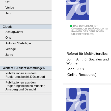
Ort
Verlag
Jahr
2
DAS DOKUMENT IST
Clouds
ÖFFENTLICH ZUGÄNGLICH IM
RAHMEN DES DEUTSCHEN
Schlagwörter
5
URHEBERRECHTS.
Orte
J
Autoren / Beteiligte
a
Verlage
h
Referat für Multikulturelles
Jahre
r
Bonn, Amt für Soziales und
e
Wohnen
I
Weitere E-Pflichtsammlungen
Bonn, 2007
n
Publikationen aus dem
[Online Ressource]
Regierungsbezirk Düsseldorf
t
Publikationen aus den
e
Regierungsbezirken Münster,
r
Arnsberg und Detmold
n
a
t