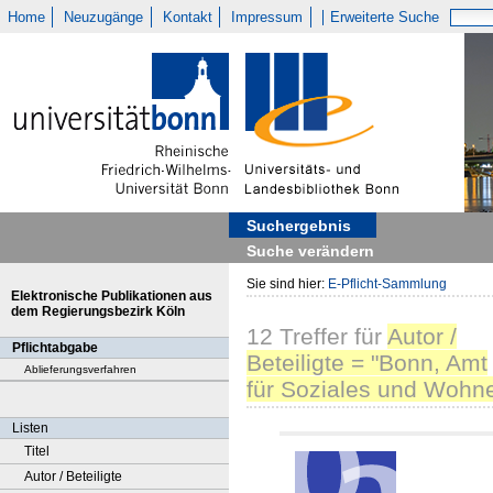
Home
Neuzugänge
Kontakt
Impressum
Erweiterte Suche
Suchergebnis
Suche verändern
Sie sind hier:
E-Pflicht-Sammlung
Elektronische Publikationen aus
dem Regierungsbezirk Köln
12
Treffer
für
Autor /
Pflichtabgabe
Beteiligte = "Bonn, Amt
Ablieferungsverfahren
für Soziales und Wohn
Listen
Titel
Autor / Beteiligte