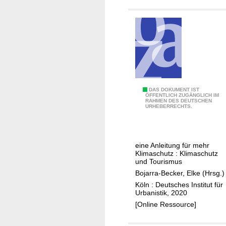
e
b
e
n
!
M
DAS DOKUMENT IST
ÖFFENTLICH ZUGÄNGLICH IM
RAHMEN DES DEUTSCHEN
a
URHEBERRECHTS.
c
h
D
eine Anleitung für mehr
e
Klimaschutz : Klimaschutz
i
und Tourismus
n
Bojarra-Becker, Elke (Hrsg.)
P
Köln : Deutsches Institut für
Urbanistik, 2020
r
[Online Ressource]
o
j