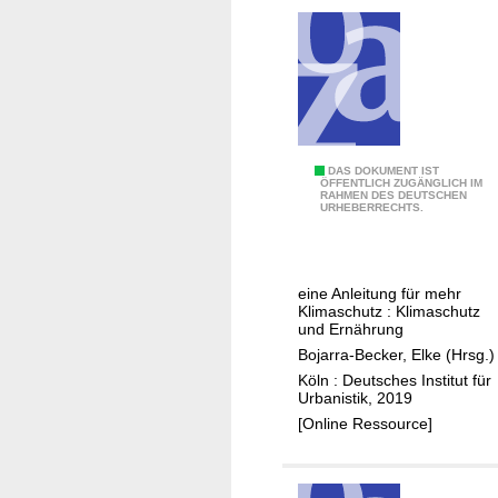
e
k
t
z
u
k
l
M
DAS DOKUMENT IST
ÖFFENTLICH ZUGÄNGLICH IM
i
RAHMEN DES DEUTSCHEN
a
URHEBERRECHTS.
m
c
a
h
f
D
r
eine Anleitung für mehr
e
Klimaschutz : Klimaschutz
e
i
und Ernährung
u
n
Bojarra-Becker, Elke (Hrsg.)
n
P
Köln : Deutsches Institut für
d
Urbanistik, 2019
r
l
[Online Ressource]
o
i
j
c
e
h