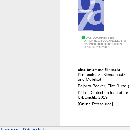
k
e
t
m
z
T
u
o
k
u
l
M
DAS DOKUMENT IST
r
ÖFFENTLICH ZUGÄNGLICH IM
i
RAHMEN DES DEUTSCHEN
a
i
URHEBERRECHTS.
m
c
s
a
h
m
f
D
u
r
eine Anleitung für mehr
e
s
Klimaschutz : Klimaschutz
e
i
und Mobilität
u
n
Bojarra-Becker, Elke (Hrsg.)
n
P
Köln : Deutsches Institut für
d
Urbanistik, 2019
r
l
[Online Ressource]
o
i
j
c
e
h
k
e
Impressum
Datenschutz