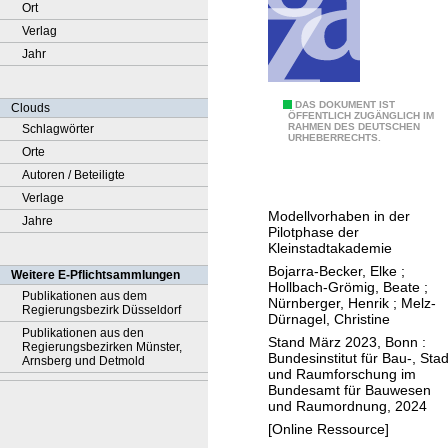
Ort
Verlag
Jahr
I
DAS DOKUMENT IST
Clouds
ÖFFENTLICH ZUGÄNGLICH IM
RAHMEN DES DEUTSCHEN
Schlagwörter
n
URHEBERRECHTS.
Orte
n
Autoren / Beteiligte
e
Verlage
n
Modellvorhaben in der
Jahre
s
Pilotphase der
t
Kleinstadtakademie
a
Bojarra-Becker, Elke
;
Weitere E-Pflichtsammlungen
Hollbach-Grömig, Beate
;
d
Publikationen aus dem
Nürnberger, Henrik
;
Melz-
Regierungsbezirk Düsseldorf
t
Dürnagel, Christine
Publikationen aus den
(
Stand März 2023, Bonn :
Regierungsbezirken Münster,
Bundesinstitut für Bau-, Stad
b
Arnsberg und Detmold
und Raumforschung im
e
Bundesamt für Bauwesen
und Raumordnung, 2024
)
[Online Ressource]
l