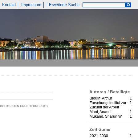
Kontakt
Impressum
Erweiterte Suche
Autoren / Beteiligte
Blouin, Arthur
1
Forschungsinstitut zur
1
S DEUTSCHEN URHEBERRECHTS.
Zukunft der Arbeit
Mani, Anandi
1
Mukand, Sharun W.
1
Zeiträume
2021-2030
1