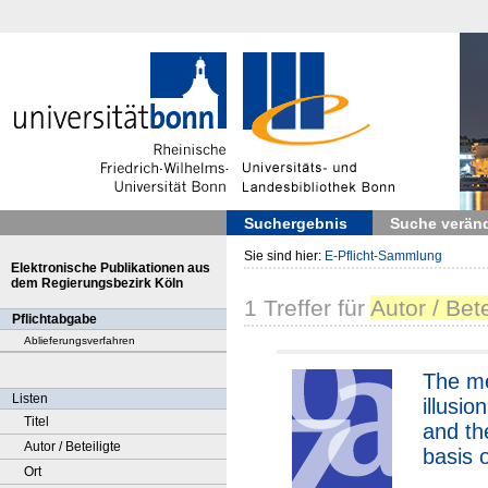
Suchergebnis
Suche verän
Sie sind hier:
E-Pflicht-Sammlung
Elektronische Publikationen aus
dem Regierungsbezirk Köln
1
Treffer
für
Autor / Bete
Pflichtabgabe
Ablieferungsverfahren
The meritocratic
Listen
illusio
Titel
and th
Autor / Beteiligte
basis 
Ort
redistr