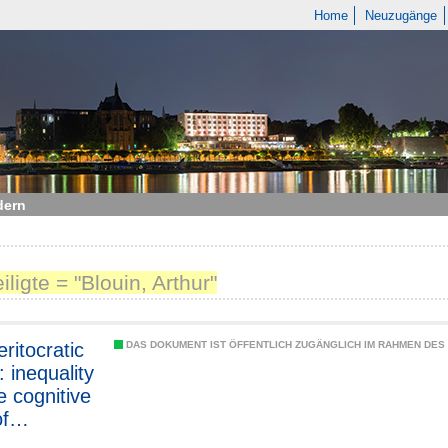
Home
Neuzugänge
dern
iligte = "Blouin, Arthur"
DAS DOKUMENT IST ÖFFENTLICH ZUGÄNGLICH IM RAHMEN DE
n: inequality
e cognitive
of
ibution