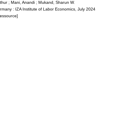
rthur
;
Mani, Anandi
;
Mukand, Sharun W.
many : IZA Institute of Labor Economics, July 2024
Ressource]