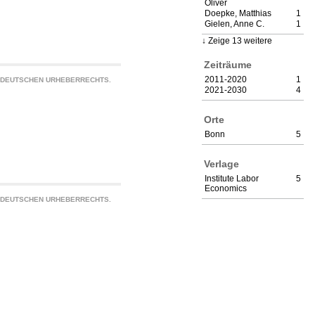
Oliver
Doepke, Matthias
1
Gielen, Anne C.
1
Zeige 13 weitere
Zeiträume
2011-2020
1
S DEUTSCHEN URHEBERRECHTS.
2021-2030
4
Orte
Bonn
5
Verlage
Institute Labor
5
Economics
S DEUTSCHEN URHEBERRECHTS.