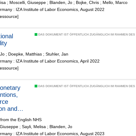
lisa
;
Moscelli, Giuseppe
;
Blanden, Jo
;
Bojke, Chris
;
Mello, Marco
sh NHS
many : IZA Institute of Labor Economics, August 2022
als
Ressource]
ional
DAS DOKUMENT IST ÖFFENTLICH ZUGÄNGLICH IM RAHMEN DE
ity
 Jo
;
Doepke, Matthias
;
Stuhler, Jan
many : IZA Institute of Labor Economics, April 2022
Ressource]
onetary
DAS DOKUMENT IST ÖFFENTLICH ZUGÄNGLICH IM RAHMEN DE
ntions,
rce
ion and
l quality
 from the English NHS
 Giuseppe
;
Sayli, Melisa
;
Blanden, Jo
many : IZA Institute of Labor Economics, August 2023