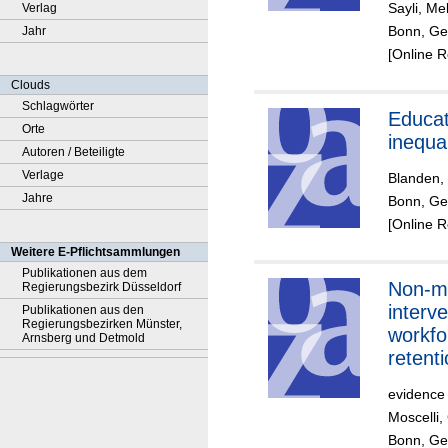
Sayli, Me
Verlag
Engli
Bonn, Ger
Jahr
hospit
[Online 
Clouds
Schlagwörter
Educat
Orte
inequal
Autoren / Beteiligte
Verlage
Blanden,
Jahre
Bonn, Ger
[Online 
Weitere E-Pflichtsammlungen
Publikationen aus dem
Non-m
Regierungsbezirk Düsseldorf
interve
Publikationen aus den
Regierungsbezirken Münster,
workfo
Arnsberg und Detmold
retent
hospita
evidence
Moscelli,
Bonn, Ger