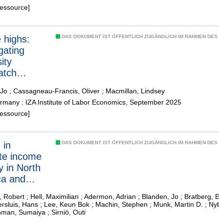
Ressource]
e highs:
DAS DOKUMENT IST ÖFFENTLICH ZUGÄNGLICH IM RAHMEN DE
gating
ity
atch
 students
 Jo
;
Cassagneau-Francis, Oliver
;
Macmillan, Lindsey
lite schools
rmany : IZA Institute of Labor Economics, September 2025
Ressource]
 in
DAS DOKUMENT IST ÖFFENTLICH ZUGÄNGLICH IM RAHMEN DE
te income
y in North
ca and
e
 Robert
;
Hell, Maximilian
;
Adermon, Adrian
;
Blanden, Jo
;
Bratberg, 
rsluis, Hans
;
Lee, Keun Bok
;
Machin, Stephen
;
Munk, Martin D.
;
Ny
man, Sumaiya
;
Sirniö, Outi