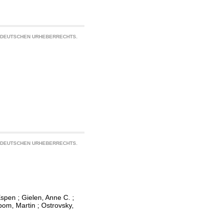
S DEUTSCHEN URHEBERRECHTS.
S DEUTSCHEN URHEBERRECHTS.
Espen
;
Gielen, Anne C.
;
bom, Martin
;
Ostrovsky,