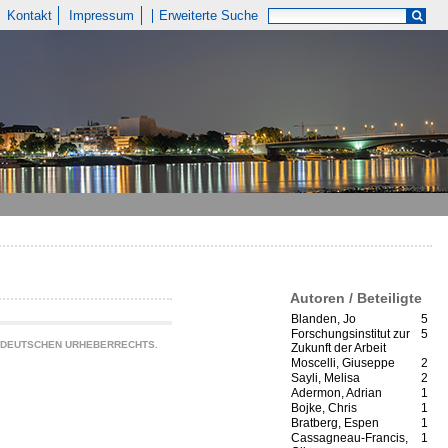
Kontakt
Impressum
Erweiterte Suche
Autoren / Beteiligte
Blanden, Jo
5
Forschungsinstitut zur
5
S DEUTSCHEN URHEBERRECHTS.
Zukunft der Arbeit
Moscelli, Giuseppe
2
Sayli, Melisa
2
Adermon, Adrian
1
Bojke, Chris
1
Bratberg, Espen
1
Cassagneau-Francis,
1