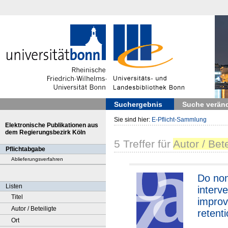
Suchergebnis
Suche verän
Sie sind hier:
E-Pflicht-Sammlung
Elektronische Publikationen aus
dem Regierungsbezirk Köln
5
Treffer
für
Autor / Bet
Pflichtabgabe
Ablieferungsverfahren
Do no
Listen
interv
Titel
improv
Autor / Beteiligte
retent
Ort
Eviden