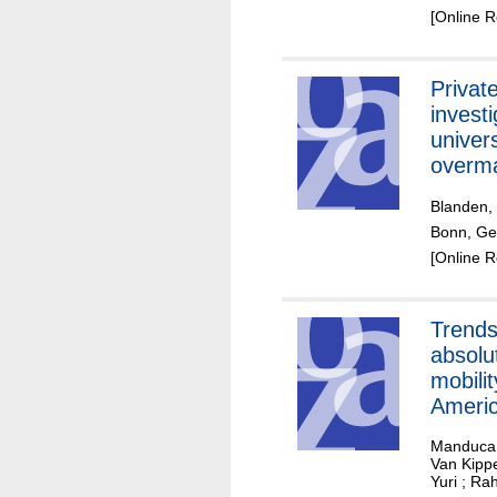
[Online 
Privat
investi
univers
overm
among
Blanden,
from e
Bonn, Ge
[Online 
Trends
absolu
mobilit
Ameri
Europ
Manduca,
Van Kippe
Yuri
;
Rah