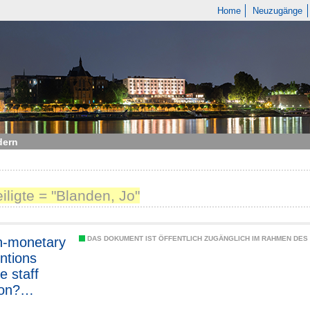
Home
Neuzugänge
dern
eiligte = "Blanden, Jo"
n-monetary
DAS DOKUMENT IST ÖFFENTLICH ZUGÄNGLICH IM RAHMEN DE
entions
e staff
ion?
ce from