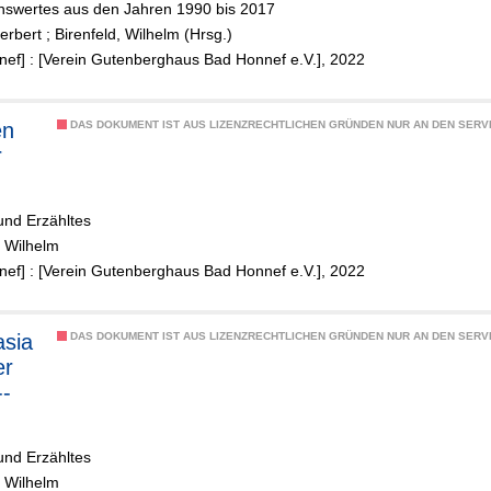
swertes aus den Jahren 1990 bis 2017
erbert
;
Birenfeld, Wilhelm (Hrsg.)
ef] : [Verein Gutenberghaus Bad Honnef e.V.], 2022
en
DAS DOKUMENT IST AUS LIZENZRECHTLICHEN GRÜNDEN NUR AN DEN SERVI
r
n
und Erzähltes
, Wilhelm
ef] : [Verein Gutenberghaus Bad Honnef e.V.], 2022
sia
DAS DOKUMENT IST AUS LIZENZRECHTLICHEN GRÜNDEN NUR AN DEN SERVI
er
-­
ieg
und Erzähltes
, Wilhelm