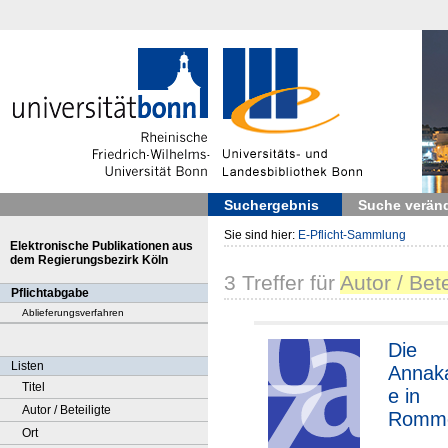
Suchergebnis
Suche verän
Sie sind hier:
E-Pflicht-Sammlung
Elektronische Publikationen aus
dem Regierungsbezirk Köln
3
Treffer
für
Autor / Bet
Pflichtabgabe
Ablieferungsverfahren
Die
Listen
Annaka
Titel
e in
Autor / Beteiligte
Romm
Ort
dorf