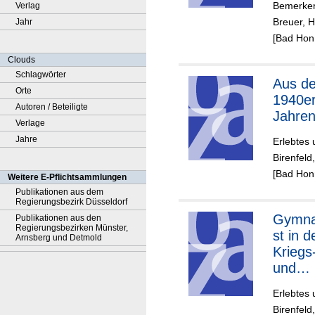
Bemerken
Verlag
Breuer, H
Jahr
[Bad Honn
Clouds
Schlagwörter
Aus d
Orte
1940e
Autoren / Beteiligte
Jahre
Verlage
Jahre
Erlebtes 
Birenfeld
[Bad Honn
Weitere E-Pflichtsammlungen
Publikationen aus dem
Regierungsbezirk Düsseldorf
Gymna
Publikationen aus den
Regierungsbezirken Münster,
st in d
Arnsberg und Detmold
Kriegs
und
Nachkr
Erlebtes 
szeit
Birenfeld