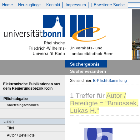
Home
Neuzugänge
Kontakt
Impressum
Erweiterte Suche
Suchergebnis
Suche verändern
Sie sind hier:
E-Pflicht-Sammlung
Elektronische Publikationen aus
dem Regierungsbezirk Köln
1
Treffer
für
Autor /
Pflichtabgabe
Beteiligte = "Biniossek,
Ablieferungsverfahren
Lukas H."
Listen
Titel
Autor / Beteiligte