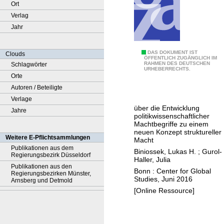
Ort
Verlag
Jahr
S
DAS DOKUMENT IST
Clouds
ÖFFENTLICH ZUGÄNGLICH IM
RAHMEN DES DEUTSCHEN
Schlagwörter
t
URHEBERRECHTS.
Orte
r
Autoren / Beteiligte
u
Verlage
k
über die Entwicklung
Jahre
t
politikwissenschaftlicher
u
Machtbegriffe zu einem
neuen Konzept struktureller
r
Weitere E-Pflichtsammlungen
Macht
a
Publikationen aus dem
Biniossek, Lukas H.
;
Gurol-
Regierungsbezirk Düsseldorf
l
Haller, Julia
Publikationen aus den
s
Bonn : Center for Global
Regierungsbezirken Münster,
Studies, Juni 2016
P
Arnsberg und Detmold
[Online Ressource]
r
i
m