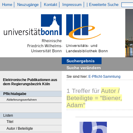
Home
Neuzugänge
Kontakt
Impressum
Erweiterte Suche
Suchergebnis
Suche verändern
Sie sind hier:
E-Pflicht-Sammlung
Elektronische Publikationen aus
dem Regierungsbezirk Köln
1
Treffer
für
Autor /
Pflichtabgabe
Beteiligte = "Biener,
Ablieferungsverfahren
Adam"
Listen
Titel
Autor / Beteiligte