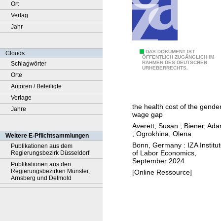
Ort
Verlag
Jahr
E
DAS DOKUMENT IST
Clouds
ÖFFENTLICH ZUGÄNGLICH IM
RAHMEN DES DEUTSCHEN
Schlagwörter
q
URHEBERRECHTS.
Orte
u
Autoren / Beteiligte
a
Verlage
l
the health cost of the gende
Jahre
p
wage gap
a
Averett, Susan
;
Biener, Ad
y
;
Ogrokhina, Olena
Weitere E-Pflichtsammlungen
f
Bonn, Germany : IZA Institu
Publikationen aus dem
of Labor Economics,
Regierungsbezirk Düsseldorf
o
September 2024
Publikationen aus den
r
Regierungsbezirken Münster,
[Online Ressource]
b
Arnsberg und Detmold
e
t
t