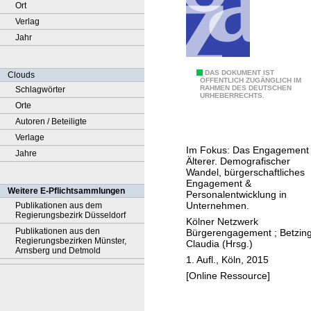
Ort
Verlag
Jahr
N
DAS DOKUMENT IST
Clouds
ÖFFENTLICH ZUGÄNGLICH IM
RAHMEN DES DEUTSCHEN
Schlagwörter
i
URHEBERRECHTS.
Orte
c
Autoren / Beteiligte
h
Verlage
t
Im Fokus: Das Engagement
Jahre
i
Älterer. Demografischer
r
Wandel, bürgerschaftliches
Engagement &
g
Weitere E-Pflichtsammlungen
Personalentwicklung in
e
Unternehmen.
Publikationen aus dem
Regierungsbezirk Düsseldorf
n
Kölner Netzwerk
Publikationen aus den
Bürgerengagement
;
Betzing
d
Regierungsbezirken Münster,
Claudia (Hrsg.)
w
Arnsberg und Detmold
1. Aufl., Köln, 2015
a
[Online Ressource]
n
n