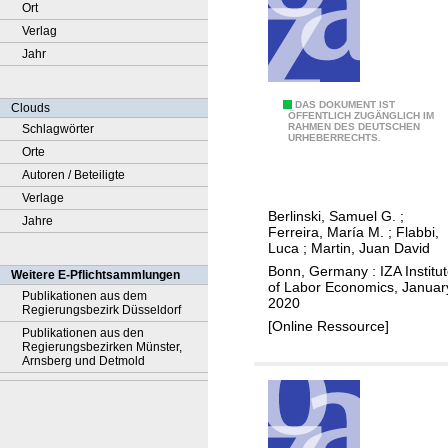
Ort
Verlag
Jahr
C
DAS DOKUMENT IST
Clouds
ÖFFENTLICH ZUGÄNGLICH IM
RAHMEN DES DEUTSCHEN
Schlagwörter
h
URHEBERRECHTS.
Orte
i
Autoren / Beteiligte
l
Verlage
d
Berlinski, Samuel G.
;
Jahre
c
Ferreira, María M.
;
Flabbi,
a
Luca
;
Martin, Juan David
r
Bonn, Germany : IZA Institu
Weitere E-Pflichtsammlungen
of Labor Economics, Januar
e
Publikationen aus dem
2020
Regierungsbezirk Düsseldorf
m
[Online Ressource]
Publikationen aus den
a
Regierungsbezirken Münster,
r
Arnsberg und Detmold
k
e
t