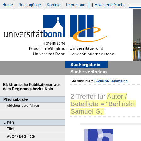
Home
Neuzugänge
Kontakt
Impressum
Erweiterte Suche
Suchergebnis
Suche verändern
Sie sind hier:
E-Pflicht-Sammlung
Elektronische Publikationen aus
dem Regierungsbezirk Köln
2
Treffer
für
Autor /
Pflichtabgabe
Beteiligte = "Berlinski,
Ablieferungsverfahren
Samuel G."
Listen
Titel
Autor / Beteiligte