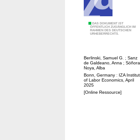
s
,
p
a
G
DAS DOKUMENT IST
ÖFFENTLICH ZUGÄNGLICH IM
r
RAHMEN DES DEUTSCHEN
e
URHEBERRECHTS.
e
n
n
d
t
e
Berlinski, Samuel G.
;
Sanz
a
r
de Galdeano, Anna
;
Sóñora
l
g
Noya, Alba
l
a
Bonn, Germany : IZA Institu
of Labor Economics, April
a
p
2025
b
s
[Online Ressource]
o
i
r
n
s
e
u
a
p
r
p
l
l
y