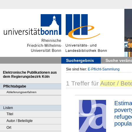
Suchergebnis
Suche verän
Sie sind hier:
E-Pflicht-Sammlung
Elektronische Publikationen aus
dem Regierungsbezirk Köln
1
Treffer
für
Autor / Bet
Pflichtabgabe
Ablieferungsverfahren
Estima
Listen
pover
Titel
refuge
Autor / Beteiligte
popula
Ort