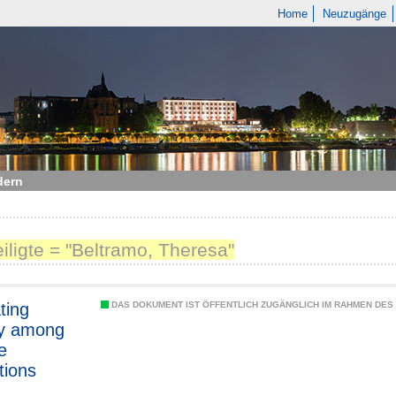
Home
Neuzugänge
dern
eiligte = "Beltramo, Theresa"
ting
DAS DOKUMENT IST ÖFFENTLICH ZUGÄNGLICH IM RAHMEN DE
ty among
e
tions