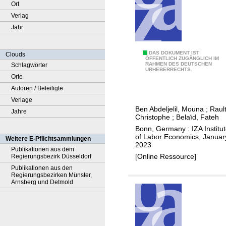
Ort
Verlag
Jahr
E
DAS DOKUMENT IST
Clouds
ÖFFENTLICH ZUGÄNGLICH IM
RAHMEN DES DEUTSCHEN
Schlagwörter
c
URHEBERRECHTS.
Orte
o
Autoren / Beteiligte
n
Verlage
o
Ben Abdeljelil, Mouna
;
Rault
Jahre
m
Christophe
;
Belaïd, Fateh
i
Bonn, Germany : IZA Institu
c
of Labor Economics, Januar
Weitere E-Pflichtsammlungen
2023
g
Publikationen aus dem
[Online Ressource]
Regierungsbezirk Düsseldorf
r
Publikationen aus den
o
Regierungsbezirken Münster,
w
Arnsberg und Detmold
t
h
a