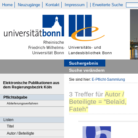
Home
Neuzugänge
Kontakt
Impressum
Erweiterte Suche
Suchergebnis
Suche verändern
Sie sind hier:
E-Pflicht-Sammlung
Elektronische Publikationen aus
dem Regierungsbezirk Köln
3
Treffer
für
Autor /
Pflichtabgabe
Beteiligte = "Belaïd,
Ablieferungsverfahren
Fateh"
Listen
Titel
Autor / Beteiligte