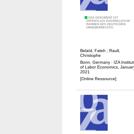
n
d
p
E
DAS DOKUMENT IST
ÖFFENTLICH ZUGÄNGLICH IM
o
RAHMEN DES DEUTSCHEN
n
URHEBERRECHTS.
l
e
l
r
u
g
t
Belaïd, Fateh
;
Rault,
y
Christophe
a
e
Bonn, Germany : IZA Institu
n
x
of Labor Economics, Januar
t
2021
p
e
[Online Ressource]
e
m
n
i
d
s
i
s
t
i
u
o
r
n
e
s