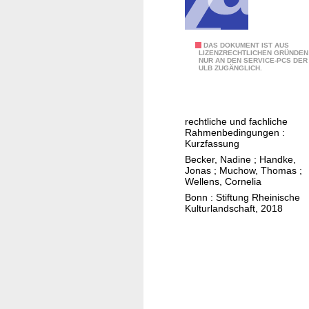
N
DAS DOKUMENT IST AUS
LIZENZRECHTLICHEN GRÜNDEN
NUR AN DEN SERVICE-PCS DER
a
ULB ZUGÄNGLICH.
t
u
r
rechtliche und fachliche
a
Rahmenbedingungen :
u
Kurzfassung
f
Becker, Nadine
;
Handke,
Jonas
;
Muchow, Thomas
;
Z
Wellens, Cornelia
e
Bonn : Stiftung Rheinische
i
Kulturlandschaft, 2018
t