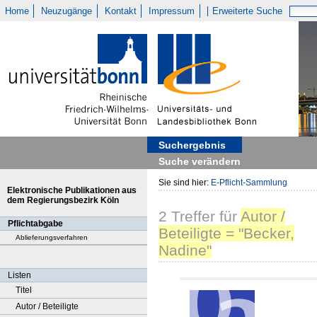
Home
Neuzugänge
Kontakt
Impressum
Erweiterte Suche
Suchergebnis
Suche verändern
Sie sind hier:
E-Pflicht-Sammlung
Elektronische Publikationen aus
dem Regierungsbezirk Köln
2
Treffer
für
Autor /
Pflichtabgabe
Beteiligte = "Becker,
Ablieferungsverfahren
Nadine"
Listen
Titel
Autor / Beteiligte