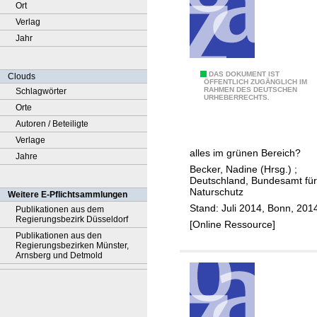
Ort
Verlag
Jahr
G
DAS DOKUMENT IST
Clouds
ÖFFENTLICH ZUGÄNGLICH IM
RAHMEN DES DEUTSCHEN
Schlagwörter
r
URHEBERRECHTS.
Orte
ü
Autoren / Beteiligte
n
Verlage
l
alles im grünen Bereich?
Jahre
a
Becker, Nadine (Hrsg.)
;
n
Deutschland, Bundesamt für
d
Naturschutz
Weitere E-Pflichtsammlungen
-
Stand: Juli 2014, Bonn, 201
Publikationen aus dem
Regierungsbezirk Düsseldorf
R
[Online Ressource]
Publikationen aus den
e
Regierungsbezirken Münster,
p
Arnsberg und Detmold
o
r
t