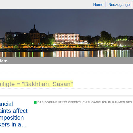
Home
Neuzugänge
dern
eiligte = "Bakhtiari, Sasan"
ancial
DAS DOKUMENT IST ÖFFENTLICH ZUGÄNGLICH IM RAHMEN DE
ints affect
mposition
kers in a