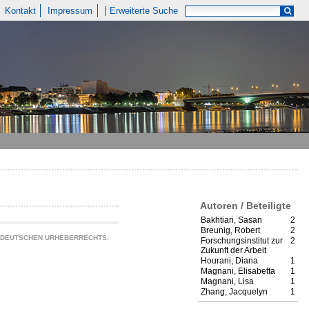
Kontakt
Impressum
Erweiterte Suche
Autoren / Beteiligte
Bakhtiari, Sasan
2
Breunig, Robert
2
S DEUTSCHEN URHEBERRECHTS.
Forschungsinstitut zur
2
Zukunft der Arbeit
Hourani, Diana
1
Magnani, Elisabetta
1
Magnani, Lisa
1
Zhang, Jacquelyn
1