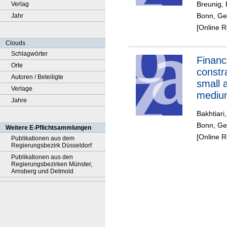
Breunig, 
Verlag
Bonn, Ger
Jahr
[Online 
Clouds
Schlagwörter
Financ
Orte
constr
Autoren / Beteiligte
small 
Verlage
mediu
Jahre
enterp
Bakhtiari
review
Bonn, Ger
Weitere E-Pflichtsammlungen
[Online 
Publikationen aus dem
Regierungsbezirk Düsseldorf
Publikationen aus den
Regierungsbezirken Münster,
Arnsberg und Detmold