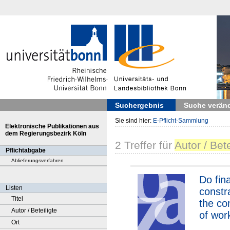
Suchergebnis
Suche verän
Sie sind hier:
E-Pflicht-Sammlung
Elektronische Publikationen aus
dem Regierungsbezirk Köln
2
Treffer
für
Autor / Bet
Pflichtabgabe
Ablieferungsverfahren
Do fin
Listen
constra
Titel
the co
Autor / Beteiligte
of wor
Ort
firm?