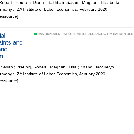
Robert
;
Hourani, Diana
;
Bakhtiari, Sasan
;
Magnani, Elisabetta
many : IZA Institute of Labor Economics, February 2020
Ressource]
ial
DAS DOKUMENT IST ÖFFENTLICH ZUGÄNGLICH IM RAHMEN DE
aints and
and
m
rises: a
, Sasan
;
Breunig, Robert
;
Magnani, Lisa
;
Zhang, Jacquelyn
many : IZA Institute of Labor Economics, January 2020
Ressource]