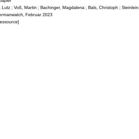
papier
 Lutz
;
Voß, Martin
;
Bachinger, Magdalena
;
Bals, Christoph
;
Steinlein
ermanwatch, Februar 2023
Ressource]