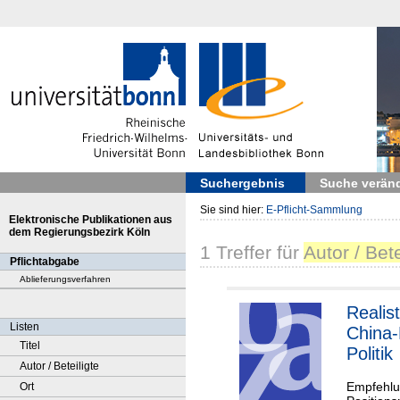
Suchergebnis
Suche verän
Sie sind hier:
E-Pflicht-Sammlung
Elektronische Publikationen aus
dem Regierungsbezirk Köln
1
Treffer
für
Autor / Bet
Pflichtabgabe
Ablieferungsverfahren
Realis
Listen
China-
Titel
Politik
Autor / Beteiligte
Empfehlun
Ort