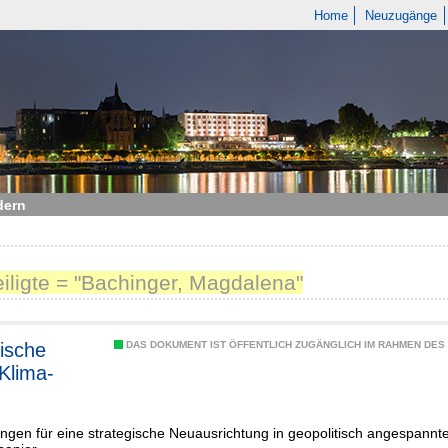
Home
Neuzugänge
dern
eiligte = "Bachinger, Magdalena"
tische
DAS DOKUMENT IST ÖFFENTLICH ZUGÄNGLICH IM RAHMEN DE
Klima-
gen für eine strategische Neuausrichtung in geopolitisch angespannte