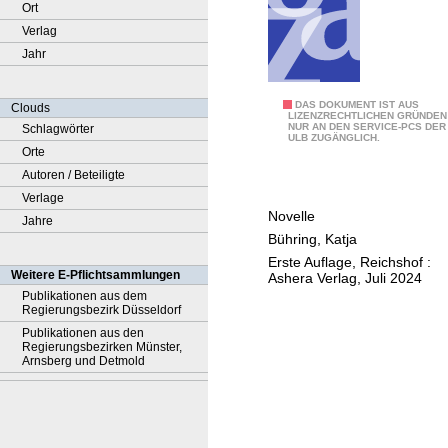
Ort
Verlag
Jahr
Y
DAS DOKUMENT IST AUS
Clouds
LIZENZRECHTLICHEN GRÜNDEN
NUR AN DEN SERVICE-PCS DER
Schlagwörter
o
ULB ZUGÄNGLICH.
Orte
u
Autoren / Beteiligte
'
Verlage
r
Novelle
Jahre
e
Bühring, Katja
m
Erste Auflage, Reichshof :
y
Weitere E-Pflichtsammlungen
Ashera Verlag, Juli 2024
h
Publikationen aus dem
Regierungsbezirk Düsseldorf
e
Publikationen aus den
a
Regierungsbezirken Münster,
r
Arnsberg und Detmold
t
,
S