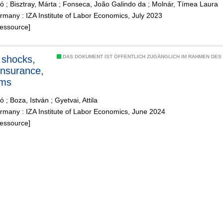
kó
;
Bisztray, Márta
;
Fonseca, João Galindo da
;
Molnár, Tímea Laura
many : IZA Institute of Labor Economics, July 2023
Ressource]
 shocks,
DAS DOKUMENT IST ÖFFENTLICH ZUGÄNGLICH IM RAHMEN DE
 insurance,
rms
kó
;
Boza, István
;
Gyetvai, Attila
many : IZA Institute of Labor Economics, June 2024
Ressource]