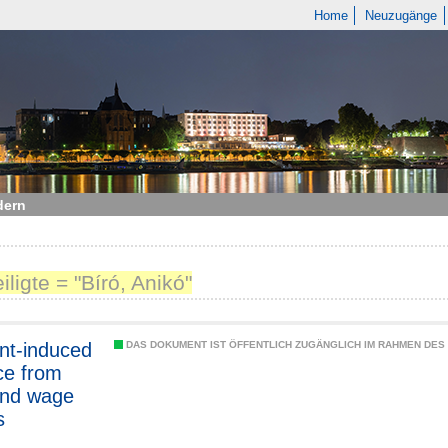
Home
Neuzugänge
dern
iligte = "Bíró, Anikó"
nt-induced
DAS DOKUMENT IST ÖFFENTLICH ZUGÄNGLICH IM RAHMEN DE
ce from
and wage
s