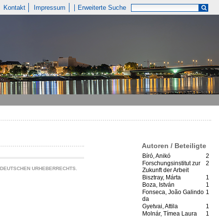
Kontakt
Impressum
Erweiterte Suche
Autoren / Beteiligte
Bíró, Anikó
2
Forschungsinstitut zur
2
S DEUTSCHEN URHEBERRECHTS.
Zukunft der Arbeit
Bisztray, Márta
1
Boza, István
1
Fonseca, João Galindo
1
da
Gyetvai, Attila
1
Molnár, Tímea Laura
1