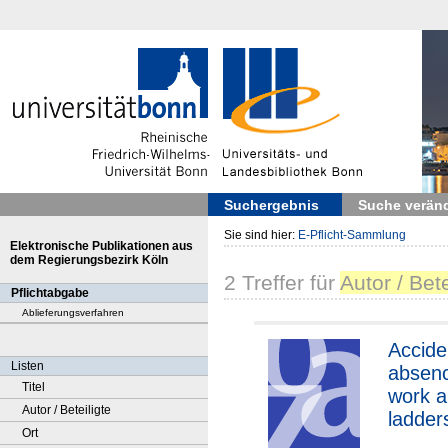
Suchergebnis
Suche verän
Sie sind hier:
E-Pflicht-Sammlung
Elektronische Publikationen aus
dem Regierungsbezirk Köln
2
Treffer
für
Autor / Bete
Pflichtabgabe
Ablieferungsverfahren
Accide
Listen
absen
Titel
work 
Autor / Beteiligte
ladder
Ort