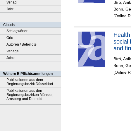
Bíró, Ani
Verlag
Bonn, Ger
Jahr
[Online 
Clouds
Schlagwörter
Health
Orte
social
Autoren / Beteiligte
and fi
Verlage
Jahre
Bíró, Ani
Bonn, Ger
[Online 
Weitere E-Pflichtsammlungen
Publikationen aus dem
Regierungsbezirk Düsseldorf
Publikationen aus den
Regierungsbezirken Münster,
Arnsberg und Detmold