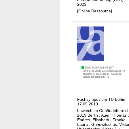
2023
[Online Ressource]
L
DAS DOKUMENT IST
ÖFFENTLICH ZUGÄNGLICH IM
RAHMEN DES DEUTSCHEN
o
URHEBERRECHTS.
w
t
e
Fachsymposium TU Berlin
c
17.05.2019
h
Lowtech im Gebäudebereic
i
2019 Berlin
;
Auer, Thomas
;
Endres, Elisabeth
;
Franke,
m
Laura
;
Grinewitschus, Vikto
G