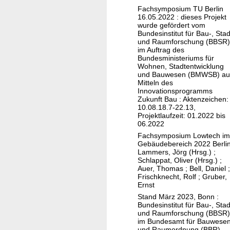
e
Fachsymposium TU Berlin
c
16.05.2022 : dieses Projekt
h
wurde gefördert vom
Bundesinstitut für Bau-, Stad
i
und Raumforschung (BBSR)
m
im Auftrag des
Bundesministeriums für
G
Wohnen, Stadtentwicklung
e
und Bauwesen (BMWSB) au
Mitteln des
b
Innovationsprogramms
ä
Zukunft Bau : Aktenzeichen:
u
10.08.18.7-22.13,
Projektlaufzeit: 01.2022 bis
d
06.2022
e
Fachsymposium Lowtech im
b
Gebäudebereich 2022 Berli
Lammers, Jörg (Hrsg.)
;
e
Schlappat, Oliver (Hrsg.)
;
r
Auer, Thomas
;
Bell, Daniel
;
Frischknecht, Rolf
;
Gruber,
e
Ernst
i
Stand März 2023, Bonn :
c
Bundesinstitut für Bau-, Stad
h
und Raumforschung (BBSR)
im Bundesamt für Bauwese
und Raumordnung (BBR),