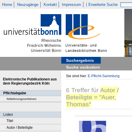
Home
Neuzugänge
Kontakt
Impressum
Erweiterte Suche
Suchergebnis
Suche verändern
Sie sind hier:
E-Pflicht-Sammlung
Elektronische Publikationen aus
dem Regierungsbezirk Köln
6
Treffer
für
Autor /
Pflichtabgabe
Beteiligte = "Auer,
Ablieferungsverfahren
Thomas"
Listen
Titel
Autor / Beteiligte