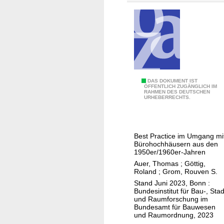
H
DAS DOKUMENT IST
ÖFFENTLICH ZUGÄNGLICH IM
RAHMEN DES DEUTSCHEN
o
URHEBERRECHTS.
c
h
h
Best Practice im Umgang mi
a
Bürohochhäusern aus den
u
1950er/1960er-Jahren
s
Auer, Thomas
;
Göttig,
Roland
;
Grom, Rouven S.
B
Stand Juni 2023, Bonn :
e
Bundesinstitut für Bau-, Stad
s
und Raumforschung im
Bundesamt für Bauwesen
t
und Raumordnung, 2023
a