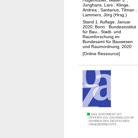
Hugentobler, Walter J.
;
Junghans, Lars
;
Klinge,
e
Andrea
;
Santarius, Tilman
;
b
Lammers, Jörg (Hrsg.)
ä
Stand 1. Auflage, Januar
2020, Bonn : Bundesinstitut
u
für Bau-, Stadt- und
d
Raumforschung im
e
Bundesamt für Bauwesen
und Raumordnung, 2020
b
[Online Ressource]
e
r
e
i
c
h
P
DAS DOKUMENT IST
ÖFFENTLICH ZUGÄNGLICH IM
RAHMEN DES DEUTSCHEN
a
URHEBERRECHTS.
r
a