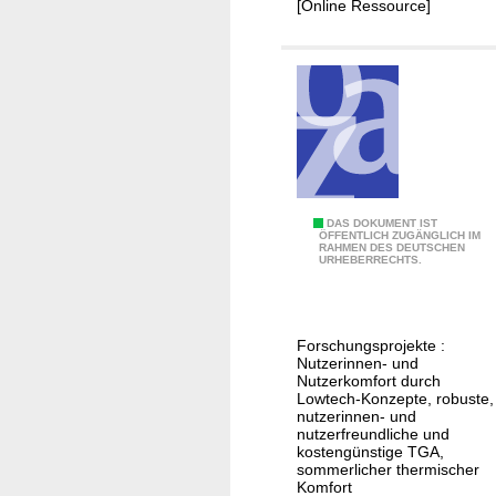
[Online Ressource]
n
d
L
DAS DOKUMENT IST
ÖFFENTLICH ZUGÄNGLICH IM
RAHMEN DES DEUTSCHEN
o
URHEBERRECHTS.
w
t
e
Forschungsprojekte :
c
Nutzerinnen- und
h
Nutzerkomfort durch
Lowtech-Konzepte, robuste,
nutzerinnen- und
nutzerfreundliche und
kostengünstige TGA,
sommerlicher thermischer
Komfort