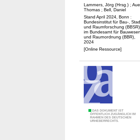
Lammers, Jörg (Hrsg.)
;
Aue
Thomas
;
Bell, Daniel
Stand April 2024, Bonn :
Bundesinstitut für Bau-, Stad
und Raumforschung (BBSR)
im Bundesamt für Bauwese
und Raumordnung (BBR),
2024
[Online Ressource]
L
DAS DOKUMENT IST
ÖFFENTLICH ZUGÄNGLICH IM
RAHMEN DES DEUTSCHEN
o
URHEBERRECHTS.
w
t