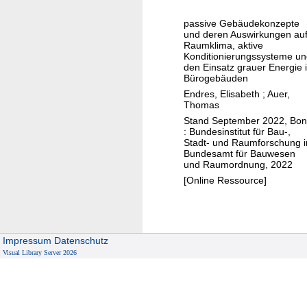
m
passive Gebäudekonzepte
e
und deren Auswirkungen au
t
Raumklima, aktive
Konditionierungssysteme u
e
den Einsatz grauer Energie 
r
Bürogebäuden
s
Endres, Elisabeth
;
Auer,
Thomas
t
Stand September 2022, Bo
u
: Bundesinstitut für Bau-,
d
Stadt- und Raumforschung 
Bundesamt für Bauwesen
i
und Raumordnung, 2022
e
[Online Ressource]
L
o
w
-
Impressum
Datenschutz
T
Visual Library Server 2026
e
c
h