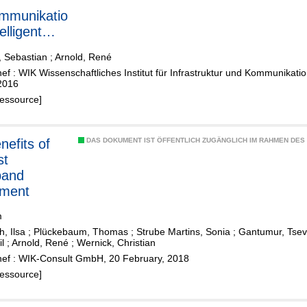
mmunikatio
telligent
tzten PKW
, Sebastian
;
Arnold, René
f : WIK Wissenschaftliches Institut für Infrastruktur und Kommunikat
2016
Ressource]
DAS DOKUMENT IST ÖFFENTLICH ZUGÄNGLICH IM RAHMEN DE
st
band
yment
m
h, Ilsa
;
Plückebaum, Thomas
;
Strube Martins, Sonia
;
Gantumur, Tse
l
;
Arnold, René
;
Wernick, Christian
ef : WIK-Consult GmbH, 20 February, 2018
Ressource]