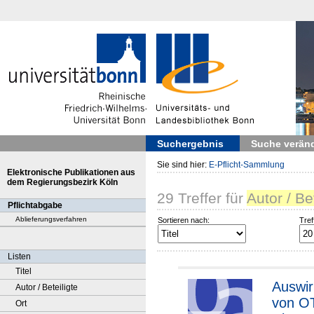
Suchergebnis
Suche verän
Sie sind hier:
E-Pflicht-Sammlung
Elektronische Publikationen aus
dem Regierungsbezirk Köln
29
Treffer
für
Autor / Be
Pflichtabgabe
Ablieferungsverfahren
Sortieren nach:
Tref
Listen
Titel
Auswi
Autor / Beteiligte
von O
Ort