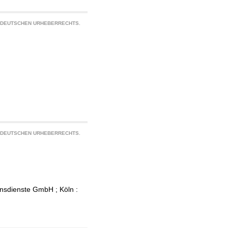
S DEUTSCHEN URHEBERRECHTS.
S DEUTSCHEN URHEBERRECHTS.
onsdienste GmbH ; Köln :