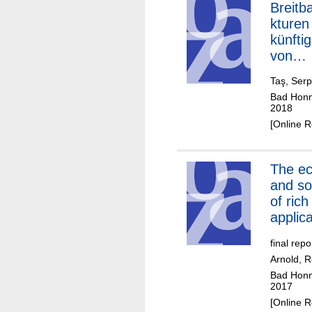
Verbra
Breitb
z
kturen
künfti
von
audiov
Taş, Serpi
Inhalte
Bad Honne
Deutsc
2018
Heraus
[Online 
en für
Kapaz
ement
The economic
Netzne
and so
of rich
applic
(RIAs)
final repo
Arnold, 
Bad Honne
2017
[Online 