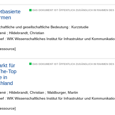
etbasierte
DAS DOKUMENT IST ÖFFENTLICH ZUGÄNGLICH IM RAHMEN DE
ormen
schaftliche und gesellschaftliche Bedeutung : Kurzstudie
René
;
Hildebrandt, Christian
f : WIK Wissenschaftliches Institut für Infrastruktur und Kommunikat
Ressource]
DAS DOKUMENT IST ÖFFENTLICH ZUGÄNGLICH IM RAHMEN DE
The-Top
e in
hland
René
;
Hildebrandt, Christian
;
Waldburger, Martin
f : WIK Wissenschaftliches Institut für Infrastruktur und Kommunikat
Ressource]