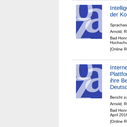
Intelli
der Ko
Sprachass
Arnold, 
Bad Honne
Hochschu
[Online 
Intern
Plattf
ihre B
Deutsc
Bericht z
Arnold, 
Bad Honne
April 201
[Online 