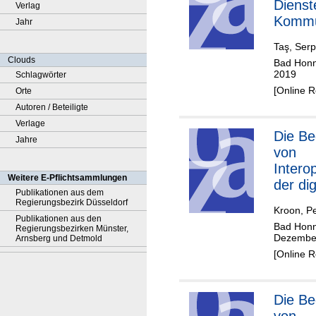
Dienst
Verlag
Kommu
Jahr
erhalte
Taş, Serpi
nachfr
Clouds
Bad Honne
Betrac
2019
Schlagwörter
[Online 
Orte
Autoren / Beteiligte
Verlage
Die Bedeutung
Jahre
von
Interop
Weitere E-Pflichtsammlungen
der dig
Publikationen aus dem
- neue
Regierungsbezirk Düsseldorf
Kroon, Pe
Heraus
Publikationen aus den
Bad Honne
Regierungsbezirken Münster,
en in 
Dezembe
Arnsberg und Detmold
interp
[Online 
Kommu
Die Bedeutung