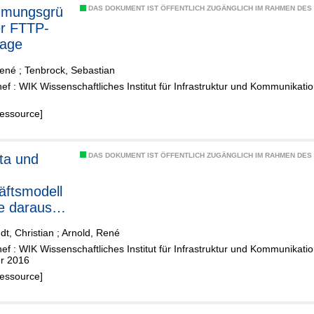
mmungsgrü
DAS DOKUMENT IST ÖFFENTLICH ZUGÄNGLICH IM RAHMEN DE
r FTTP-
rage
René
;
Tenbrock, Sebastian
f : WIK Wissenschaftliches Institut für Infrastruktur und Kommunikat
Ressource]
ta und
DAS DOKUMENT IST ÖFFENTLICH ZUGÄNGLICH IM RAHMEN DE
ftsmodell
e daraus
ierende
dt, Christian
;
Arnold, René
ewerbsprob
f : WIK Wissenschaftliches Institut für Infrastruktur und Kommunikat
und
r 2016
forderung
Ressource]
chutz und