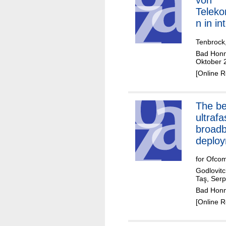
von
Teleko
n in in
verne
Tenbrock
Bad Honne
Oktober 
[Online 
The benefits of
ultrafa
broad
deplo
for Ofco
Godlovitc
Taş, Serpi
Bad Honn
[Online 