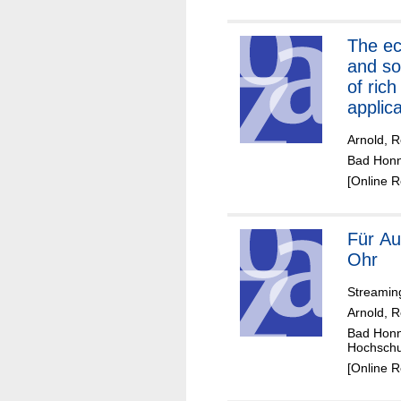
The economic
and so
of rich
applica
India
Arnold, 
Bad Honn
[Online 
Für A
Ohr
Streaming
Arnold, 
Bad Honne
Hochschul
[Online 