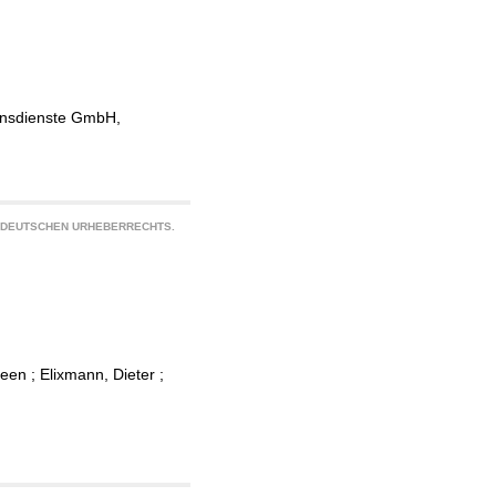
ionsdienste GmbH,
S DEUTSCHEN URHEBERRECHTS.
veen
;
Elixmann, Dieter
;