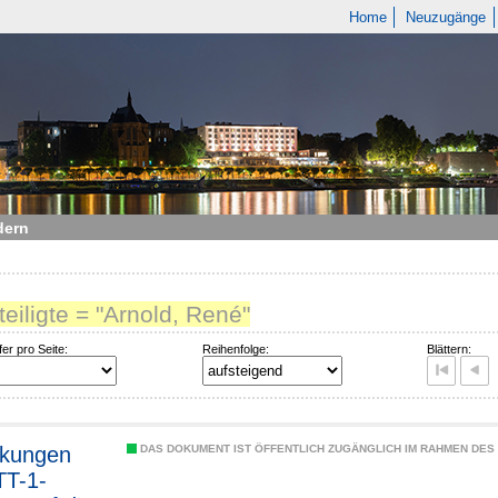
Home
Neuzugänge
dern
teiligte = "Arnold, René"
fer pro Seite:
Reihenfolge:
Blättern:
rkungen
DAS DOKUMENT IST ÖFFENTLICH ZUGÄNGLICH IM RAHMEN DE
TT-1-