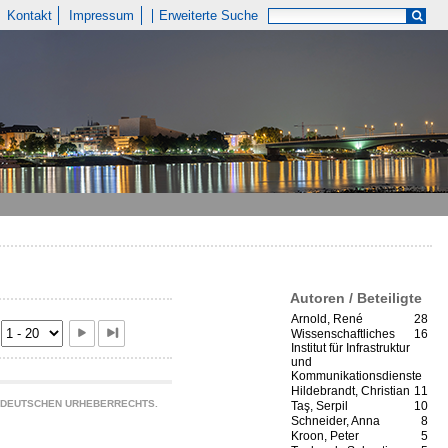
Kontakt
Impressum
Erweiterte Suche
Autoren / Beteiligte
Arnold, René
28
Wissenschaftliches
16
Institut für Infrastruktur
und
Kommunikationsdienste
Hildebrandt, Christian
11
S DEUTSCHEN URHEBERRECHTS.
Taş, Serpil
10
Schneider, Anna
8
Kroon, Peter
5