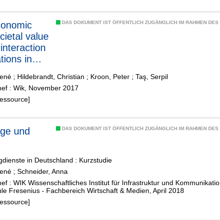
DAS DOKUMENT IST ÖFFENTLICH ZUGÄNGLICH IM RAHMEN DE
cietal value
 interaction
tions in
René
;
Hildebrandt, Christian
;
Kroon, Peter
;
Taş, Serpil
ef : Wik, November 2017
Ressource]
uge und
DAS DOKUMENT IST ÖFFENTLICH ZUGÄNGLICH IM RAHMEN DE
dienste in Deutschland : Kurzstudie
René
;
Schneider, Anna
f : WIK Wissenschaftliches Institut für Infrastruktur und Kommunikati
e Fresenius - Fachbereich Wirtschaft & Medien, April 2018
Ressource]