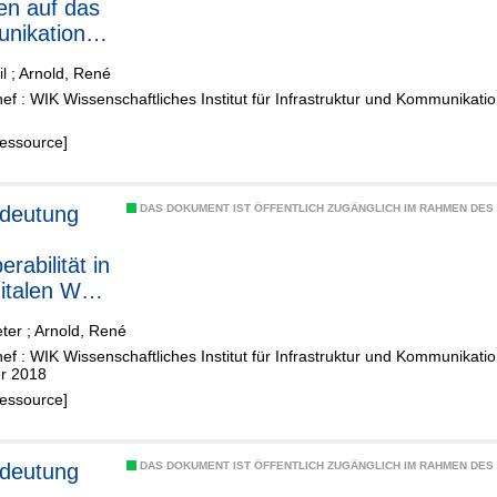
en auf das
nikationsv
n - eine
l
;
Arnold, René
ageseitige
f : WIK Wissenschaftliches Institut für Infrastruktur und Kommunikat
htung
Ressource]
DAS DOKUMENT IST ÖFFENTLICH ZUGÄNGLICH IM RAHMEN DE
erabilität in
italen Welt
ter
;
Arnold, René
forderung
f : WIK Wissenschaftliches Institut für Infrastruktur und Kommunikat
der
r 2018
ersonellen
Ressource]
nikation
DAS DOKUMENT IST ÖFFENTLICH ZUGÄNGLICH IM RAHMEN DE