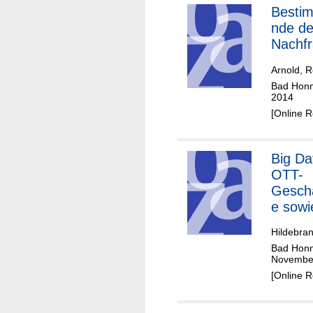
Besti
nde de
Nachf
Arnold, 
Bad Honne
2014
[Online 
Big Da
OTT-
Geschä
e sowi
result
Hildebran
Wettb
Bad Honne
leme 
Novembe
Heraus
[Online 
en bei
Datens