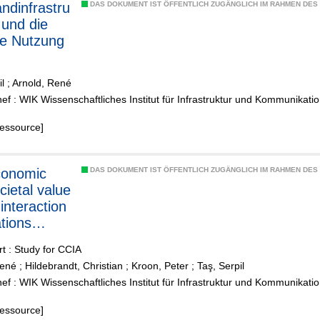
ucherschut
andinfrastru
DAS DOKUMENT IST ÖFFENTLICH ZUGÄNGLICH IM RAHMEN DE
 und die
ge Nutzung
isuellen
l
;
Arnold, René
n in
f : WIK Wissenschaftliches Institut für Infrastruktur und Kommunikat
hland:
forderung
Ressource]
itätsmanag
 und
DAS DOKUMENT IST ÖFFENTLICH ZUGÄNGLICH IM RAHMEN DE
utralität
cietal value
 interaction
ations
rt : Study for CCIA
René
;
Hildebrandt, Christian
;
Kroon, Peter
;
Taş, Serpil
f : WIK Wissenschaftliches Institut für Infrastruktur und Kommunika
Ressource]