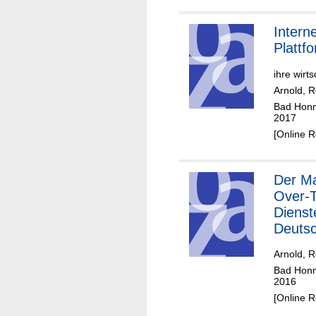
Intern
Plattf
ihre wirt
Arnold, 
Bad Honne
2017
[Online 
Der Markt für
Over-
Dienst
Deutsc
Arnold, 
Bad Honne
2016
[Online 