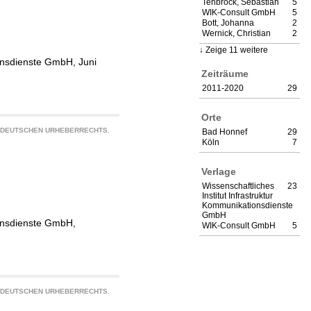
Tenbrock, Sebastian
5
WIK-Consult GmbH
5
Bott, Johanna
2
Wernick, Christian
2
Zeige 11 weitere
ionsdienste GmbH, Juni
Zeiträume
2011-2020
29
Orte
S DEUTSCHEN URHEBERRECHTS.
Bad Honnef
29
Köln
7
Verlage
Wissenschaftliches
23
Institut Infrastruktur
Kommunikationsdienste
GmbH
ionsdienste GmbH,
WIK-Consult GmbH
5
S DEUTSCHEN URHEBERRECHTS.