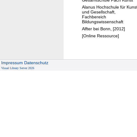
Gesamtschule Fach Kunst
n
Alanus Hochschule für Kuns
s
und Gesellschaft,
t
Fachbereich
Bildungswissenschaft
Alfter bei Bonn, [2012]
[Online Ressource]
Impressum
Datenschutz
Visual Library Server 2026