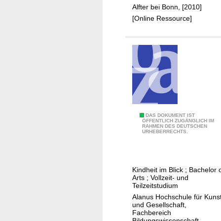
k
Alfter bei Bonn, [2010]
[Online Ressource]
K
DAS DOKUMENT IST
ÖFFENTLICH ZUGÄNGLICH IM
RAHMEN DES DEUTSCHEN
i
URHEBERRECHTS.
n
d
h
Kindheit im Blick ; Bachelor 
e
Arts ; Vollzeit- und
i
Teilzeitstudium
t
Alanus Hochschule für Kuns
und Gesellschaft,
s
Fachbereich
p
Bildungswissenschaft