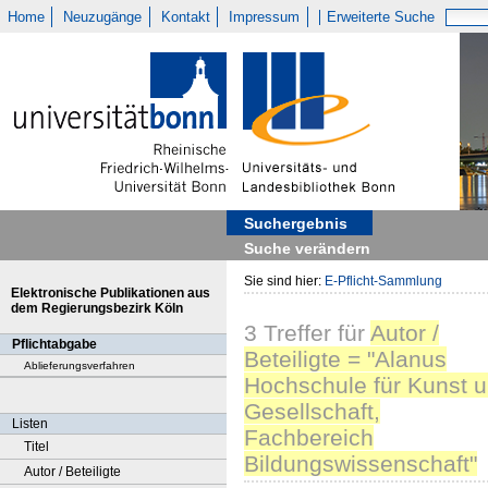
Home
Neuzugänge
Kontakt
Impressum
Erweiterte Suche
Suchergebnis
Suche verändern
Sie sind hier:
E-Pflicht-Sammlung
Elektronische Publikationen aus
dem Regierungsbezirk Köln
3
Treffer
für
Autor /
Pflichtabgabe
Beteiligte = "Alanus
Ablieferungsverfahren
Hochschule für Kunst 
Gesellschaft,
Listen
Fachbereich
Titel
Bildungswissenschaft"
Autor / Beteiligte