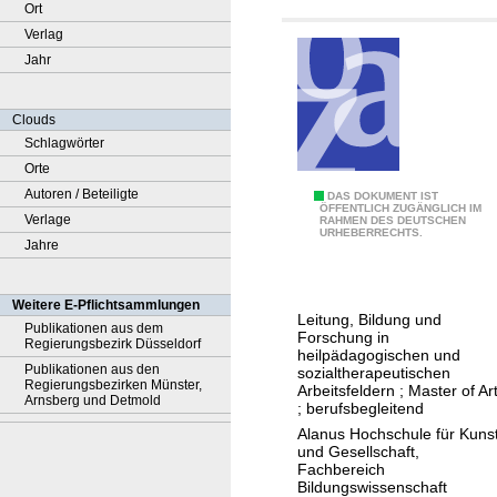
Ort
Verlag
Jahr
Clouds
Schlagwörter
Orte
Autoren / Beteiligte
H
DAS DOKUMENT IST
ÖFFENTLICH ZUGÄNGLICH IM
Verlage
RAHMEN DES DEUTSCHEN
e
URHEBERRECHTS.
Jahre
i
l
p
Weitere E-Pflichtsammlungen
Leitung, Bildung und
ä
Publikationen aus dem
Forschung in
Regierungsbezirk Düsseldorf
d
heilpädagogischen und
Publikationen aus den
sozialtherapeutischen
a
Regierungsbezirken Münster,
Arbeitsfeldern ; Master of Ar
Arnsberg und Detmold
g
; berufsbegleitend
o
Alanus Hochschule für Kuns
und Gesellschaft,
g
Fachbereich
i
Bildungswissenschaft