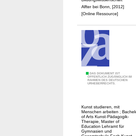
ä
Alfter bei Bonn, [2012]
d
[Online Ressource]
a
g
o
g
i
k
L
DAS DOKUMENT IST
ÖFFENTLICH ZUGÄNGLICH IM
RAHMEN DES DEUTSCHEN
e
URHEBERRECHTS.
h
r
a
Kunst studieren, mit
m
Menschen arbeiten ; Bachel
t
of Arts Kunst-Pädagogik-
Therapie, Master of
K
Education Lehramt für
u
Gymnasien und