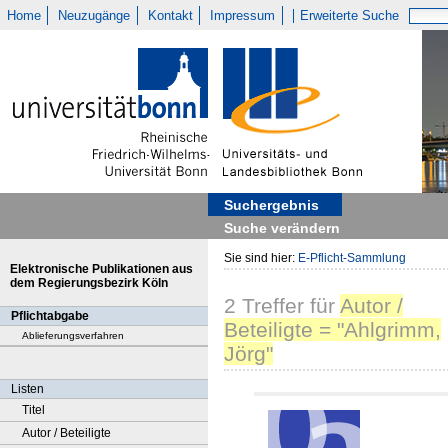
Home
Neuzugänge
Kontakt
Impressum
Erweiterte Suche
Suchergebnis
Suche verändern
Sie sind hier:
E-Pflicht-Sammlung
Elektronische Publikationen aus
dem Regierungsbezirk Köln
2
Treffer
für
Autor /
Pflichtabgabe
Beteiligte = "Ahlgrimm,
Ablieferungsverfahren
Jörg"
Listen
Titel
Autor / Beteiligte