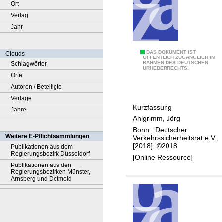
Ort
Verlag
Jahr
L
DAS DOKUMENT IST
Clouds
ÖFFENTLICH ZUGÄNGLICH IM
RAHMEN DES DEUTSCHEN
Schlagwörter
e
URHEBERRECHTS.
Orte
x
Autoren / Beteiligte
i
Verlage
k
Kurzfassung
Jahre
o
Ahlgrimm, Jörg
n
Bonn : Deutscher
A
Weitere E-Pflichtsammlungen
Verkehrssicherheitsrat e.V.,
u
[2018], ©2018
Publikationen aus dem
Regierungsbezirk Düsseldorf
t
[Online Ressource]
Publikationen aus den
o
Regierungsbezirken Münster,
m
Arnsberg und Detmold
a
t
i