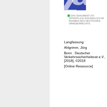
s
i
e
L
DAS DOKUMENT IST
r
ÖFFENTLICH ZUGÄNGLICH IM
RAHMEN DES DEUTSCHEN
e
t
URHEBERRECHTS.
x
e
i
s
k
F
Langfassung
o
a
Ahlgrimm, Jörg
n
h
Bonn : Deutscher
A
r
Verkehrssicherheitsrat e.V.,
u
[2018], ©2018
e
t
[Online Ressource]
n
o
m
a
t
i
s
i