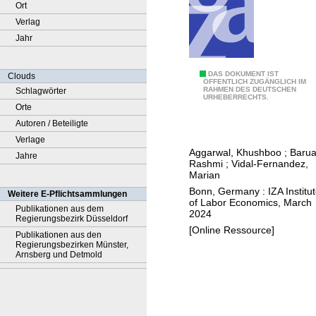
Ort
Verlag
Jahr
S
DAS DOKUMENT IST
Clouds
ÖFFENTLICH ZUGÄNGLICH IM
RAHMEN DES DEUTSCHEN
Schlagwörter
t
URHEBERRECHTS.
Orte
i
Autoren / Beteiligte
l
Verlage
l
Aggarwal, Khushboo
;
Barua
Jahre
w
Rashmi
;
Vidal-Fernandez,
a
Marian
t
Bonn, Germany : IZA Institu
Weitere E-Pflichtsammlungen
of Labor Economics, March
e
Publikationen aus dem
2024
Regierungsbezirk Düsseldorf
r
[Online Ressource]
Publikationen aus den
s
Regierungsbezirken Münster,
r
Arnsberg und Detmold
u
n
d