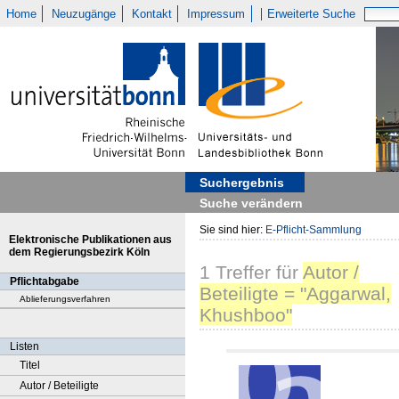
Home
Neuzugänge
Kontakt
Impressum
Erweiterte Suche
Suchergebnis
Suche verändern
Sie sind hier:
E-Pflicht-Sammlung
Elektronische Publikationen aus
dem Regierungsbezirk Köln
1
Treffer
für
Autor /
Pflichtabgabe
Beteiligte = "Aggarwal,
Ablieferungsverfahren
Khushboo"
Listen
Titel
Autor / Beteiligte