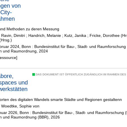
ngen von
City-
ahmen
und Methoden zu deren Messung
;
Ravin, Dimitri
;
Handrich, Melanie
;
Kutz, Janika
;
Fricke, Dorothee (Hr
(Hrsg.)
ruar 2024, Bonn : Bundesinstitut für Bau-, Stadt- und Raumforschung
n und Raumordnung, 2024
Ressource]
abore,
DAS DOKUMENT IST ÖFFENTLICH ZUGÄNGLICH IM RAHMEN DE
spaces und
lwerkstätten
orten des digitalen Wandels smarte Städte und Regionen gestaltenn
;
Woedtke, Sophie von
nuar 2026, Bonn : Bundesinstitut für Bau-, Stadt- und Raumforschung
n und Raumordnung (BBR), 2026