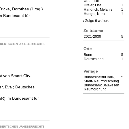
Urbanistik
Dreier, Lisa
1
Fricke, Dorothee (Hrsg.)
Handrich, Melanie
1
Hunger, Nora
1
im Bundesamt für
Zeige 6 weitere
Zeiträume
2021-2030
5
S DEUTSCHEN URHEBERRECHTS.
Orte
Bonn
5
Deutschland
1
Verlage
t von Smart-City-
Bundesinstitut Bau-,
5
Stadt- Raumforschung
Bundesamt Bauwesen
er, Eva
;
Deutsches
Raumordnung
BSR) im Bundesamt für
S DEUTSCHEN URHEBERRECHTS.