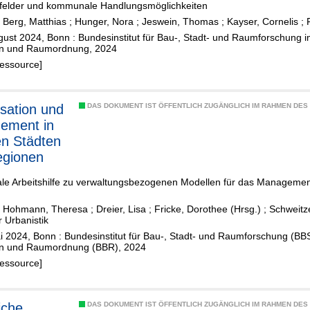
felder und kommunale Handlungsmöglichkeiten
;
Berg, Matthias
;
Hunger, Nora
;
Jeswein, Thomas
;
Kayser, Cornelis
;
ust 2024, Bonn : Bundesinstitut für Bau-, Stadt- und Raumforschung 
n und Raumordnung, 2024
Ressource]
sation und
DAS DOKUMENT IST ÖFFENTLICH ZUGÄNGLICH IM RAHMEN DE
ement in
n Städten
egionen
e Arbeitshilfe zu verwaltungsbezogenen Modellen für das Managemen
n
;
Hohmann, Theresa
;
Dreier, Lisa
;
Fricke, Dorothee (Hrsg.)
;
Schweitz
ür Urbanistik
i 2024, Bonn : Bundesinstitut für Bau-, Stadt- und Raumforschung (B
n und Raumordnung (BBR), 2024
Ressource]
iche
DAS DOKUMENT IST ÖFFENTLICH ZUGÄNGLICH IM RAHMEN DE