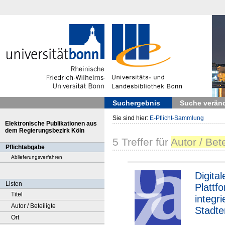
Suchergebnis
Suche verän
Sie sind hier:
E-Pflicht-Sammlung
Elektronische Publikationen aus
dem Regierungsbezirk Köln
5
Treffer
für
Autor / Bete
Pflichtabgabe
Ablieferungsverfahren
Digital
Listen
Plattf
Titel
integri
Autor / Beteiligte
Stadte
Ort