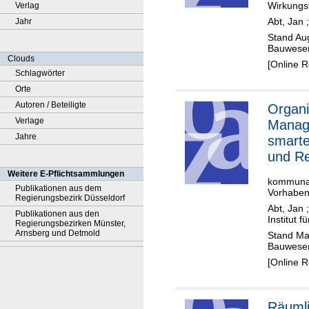
Wirkungs
Verlag
Abt, Jan
Jahr
Stand Aug
Bauwese
Clouds
[Online 
Schlagwörter
Orte
Autoren / Beteiligte
Organi
Verlage
Manag
Jahre
smarte
und R
Weitere E-Pflichtsammlungen
kommunal
Publikationen aus dem
Vorhabe
Regierungsbezirk Düsseldorf
Abt, Jan
Publikationen aus den
Institut f
Regierungsbezirken Münster,
Arnsberg und Detmold
Stand Ma
Bauwese
[Online 
Räuml