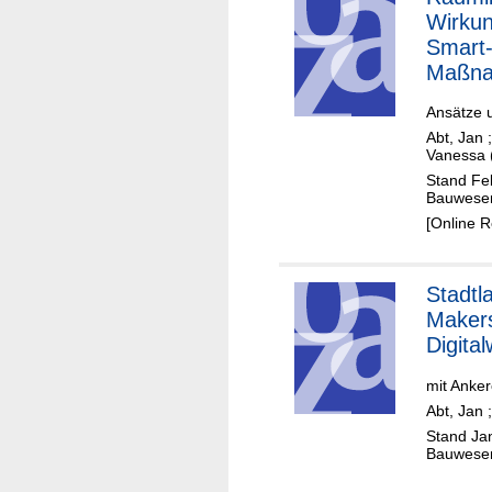
Wirku
Smart-
Maßn
Ansätze 
Abt, Jan
Vanessa 
Stand Feb
Bauwese
[Online 
Stadtl
Maker
Digita
mit Anker
Abt, Jan
Stand Ja
Bauwese