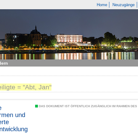
Home
Neuzugänge
dern
iligte = "Abt, Jan"
e
DAS DOKUMENT IST ÖFFENTLICH ZUGÄNGLICH IM RAHMEN DE
ormen und
erte
ntwicklung