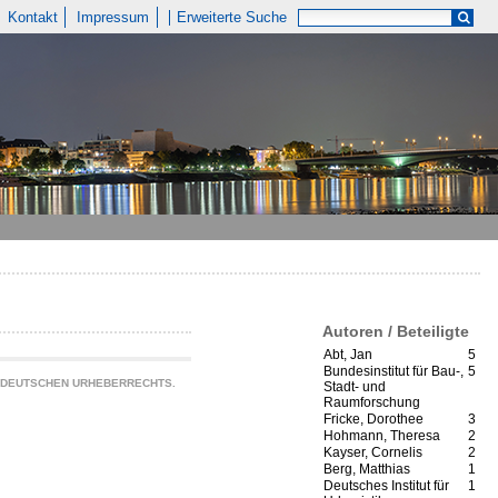
Kontakt
Impressum
Erweiterte Suche
Autoren / Beteiligte
Abt, Jan
5
Bundesinstitut für Bau-,
5
S DEUTSCHEN URHEBERRECHTS.
Stadt- und
Raumforschung
Fricke, Dorothee
3
Hohmann, Theresa
2
Kayser, Cornelis
2
Berg, Matthias
1
Deutsches Institut für
1