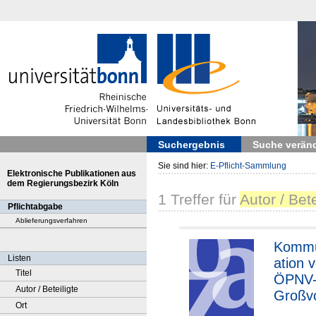
Suchergebnis
Suche verän
Sie sind hier:
E-Pflicht-Sammlung
Elektronische Publikationen aus
dem Regierungsbezirk Köln
1
Treffer
für
Autor / Be
Pflichtabgabe
Ablieferungsverfahren
Kommu
Listen
ation 
Titel
ÖPNV
Autor / Beteiligte
Großv
Ort
ben