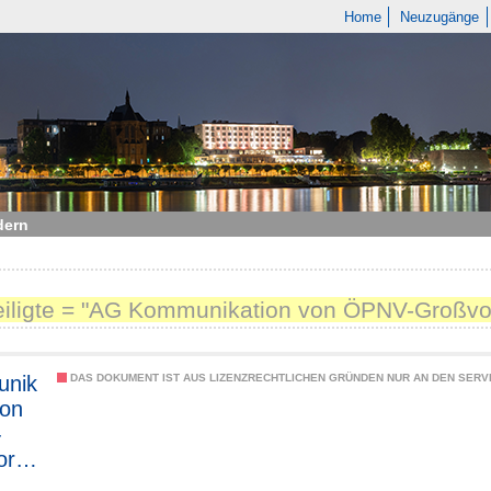
Home
Neuzugänge
dern
teiligte = "AG Kommunikation von ÖPNV-Großv
nik
DAS DOKUMENT IST AUS LIZENZRECHTLICHEN GRÜNDEN NUR AN DEN SERVI
von
-
orha