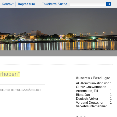
Kontakt
Impressum
Erweiterte Suche
orhaben"
Autoren / Beteiligte
AG Kommunikation von
1
ÖPNV-Großvorhaben
CE-PCS DER ULB ZUGÄNGLICH.
Ackermann, Till
1
Bleis, Jan
1
Deutsch, Volker
1
Verband Deutscher
1
Verkehrsunternehmen