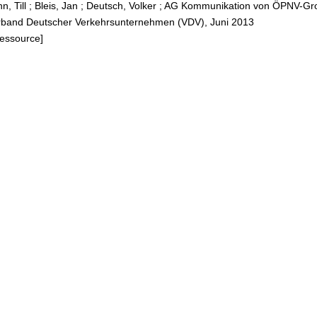
, Till
;
Bleis, Jan
;
Deutsch, Volker
;
AG Kommunikation von ÖPNV-Gr
erband Deutscher Verkehrsunternehmen (VDV), Juni 2013
Ressource]