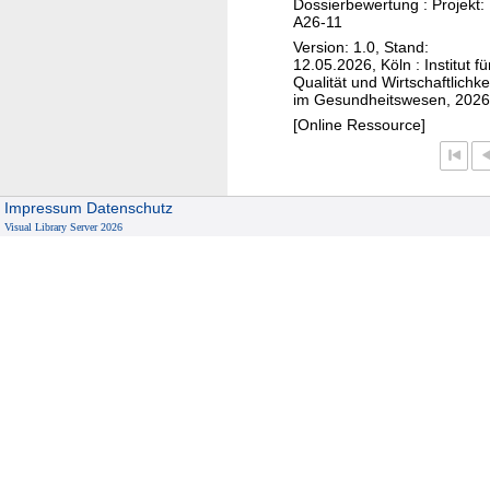
u
Dossierbewertung : Projekt:
o
A26-11
m
f
Version: 1.0, Stand:
a
i
12.05.2026, Köln : Institut fü
b
Qualität und Wirtschaftlichke
b
im Gesundheitswesen, 2026
(
r
[Online Ressource]
D
o
i
m
a
e
b
Impressum
Datenschutz
b
e
Visual Library Server 2026
e
t
i
e
N
s
e
m
u
e
r
l
o
l
f
i
i
t
b
u