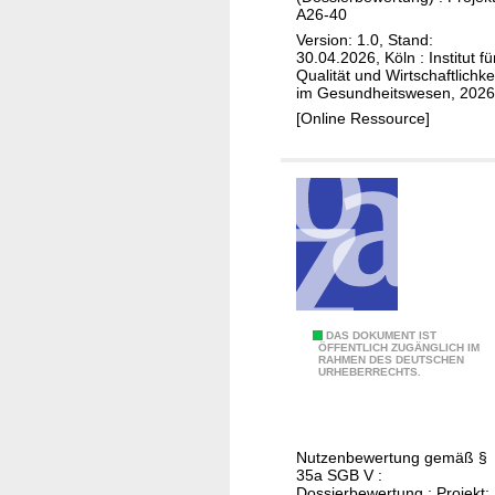
c
i
,
A26-40
e
h
b
S
Version: 1.0, Stand:
t
w
(
30.04.2026, Köln : Institut fü
o
r
a
Qualität und Wirtschaftlichke
C
z
i
im Gesundheitswesen, 2026
n
M
i
e
[Online Ressource]
g
L
a
e
,
l
r
E
e
s
r
s
c
s
,
h
t
R
a
-
e
f
u
c
t
n
T
DAS DOKUMENT IST
h
ÖFFENTLICH ZUGÄNGLICH IM
z
d
RAHMEN DES DEUTSCHEN
o
t
URHEBERRECHTS.
u
Z
r
u
r
w
i
n
P
e
p
d
r
Nutzenbewertung gemäß §
i
a
O
35a SGB V :
ä
t
l
Dossierbewertung : Projekt: