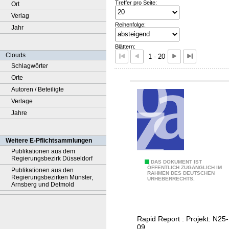
Treffer pro Seite:
Ort
Verlag
Reihenfolge:
Jahr
Blättern:
Clouds
1 - 20
Schlagwörter
Orte
Autoren / Beteiligte
Verlage
Jahre
Weitere E-Pflichtsammlungen
Publikationen aus dem
Regierungsbezirk Düsseldorf
G
DAS DOKUMENT IST
ÖFFENTLICH ZUGÄNGLICH IM
Publikationen aus den
RAHMEN DES DEUTSCHEN
e
Regierungsbezirken Münster,
URHEBERRECHTS.
Arnsberg und Detmold
z
i
e
Rapid Report : Projekt: N25-
l
09