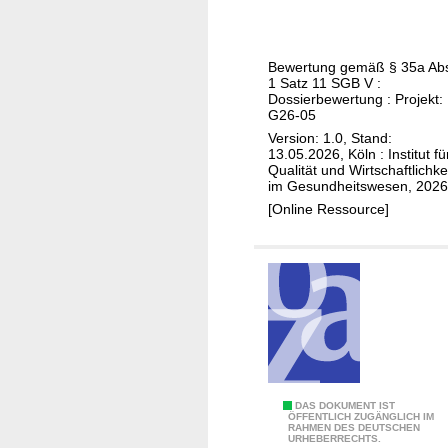
t
e
n
m
i
)
i
m
v
d
u
Bewertung gemäß § 35a Ab
e
a
1 Satz 11 SGB V :
n
L
t
Dossierbewertung : Projekt:
k
u
G26-05
a
o
n
Version: 1.0, Stand:
m
m
13.05.2026, Köln : Institut fü
g
a
Qualität und Wirtschaftlichke
p
e
im Gesundheitswesen, 2026
b
l
n
[Online Ressource]
(
e
e
b
x
r
i
v
k
l
e
r
i
r
a
ä
m
n
r
i
k
e
t
u
s
t
I
DAS DOKUMENT IST
n
K
ÖFFENTLICH ZUGÄNGLICH IM
e
RAHMEN DES DEUTSCHEN
m
g
URHEBERRECHTS.
a