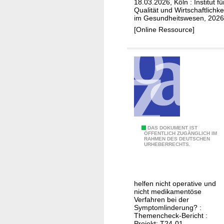
g
f
18.03.2026, Köln : Institut fü
Qualität und Wirtschaftlichke
d
u
im Gesundheitswesen, 2026
u
n
[Online Ressource]
r
g
c
d
h
e
K
r
a
u
t
n
h
t
e
e
t
r
V
DAS DOKUMENT IST
ÖFFENTLICH ZUGÄNGLICH IM
e
e
RAHMEN DES DEUTSCHEN
e
URHEBERRECHTS.
r
n
r
a
A
w
b
l
a
l
helfen nicht operative und
t
c
nicht medikamentöse
a
e
h
Verfahren bei der
t
Symptomlinderung? :
r
s
Themencheck-Bericht :
i
s
u
Projekt: T24-01