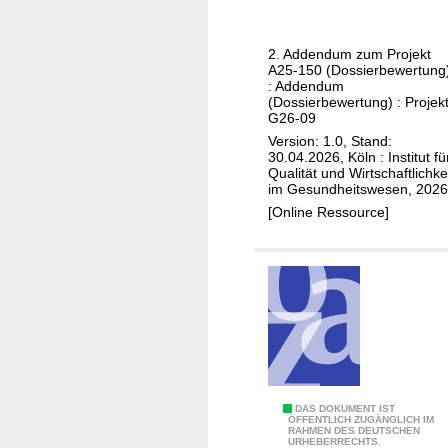
i
t
l
m
i
e
2. Addendum zum Projekt
i
v
b
A25-150 (Dossierbewertung
n
e
: Addendum
a
(Dossierbewertung) : Projekt
i
G
c
G26-09
b
l
t
Version: 1.0, Stand:
(
o
a
30.04.2026, Köln : Institut fü
Qualität und Wirtschaftlichke
C
m
m
im Gesundheitswesen, 2026
M
e
(
[Online Ressource]
L
r
b
,
u
a
E
l
k
r
o
t
s
n
e
t
e
r
-
p
i
u
h
e
n
r
l
E
DAS DOKUMENT IST
ÖFFENTLICH ZUGÄNGLICH IM
d
i
l
RAHMEN DES DEUTSCHEN
v
URHEBERRECHTS.