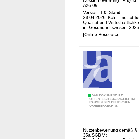
u
Dossierbewertung : Projekt:
n
i
A26-06
x
o
n
Version: 1.0, Stand:
i
m
28.04.2026, Köln : Institut fü
e
m
Qualität und Wirtschaftlichke
)
n
im Gesundheitswesen, 2026
a
z
[Online Ressource]
b
-
S
o
r
a
v
t
a
S
DAS DOKUMENT IST
n
ÖFFENTLICH ZUGÄNGLICH IM
RAHMEN DES DEUTSCHEN
e
URHEBERRECHTS.
s
l
i
u
n
m
(
Nutzenbewertung gemäß §
e
35a SGB V :
O