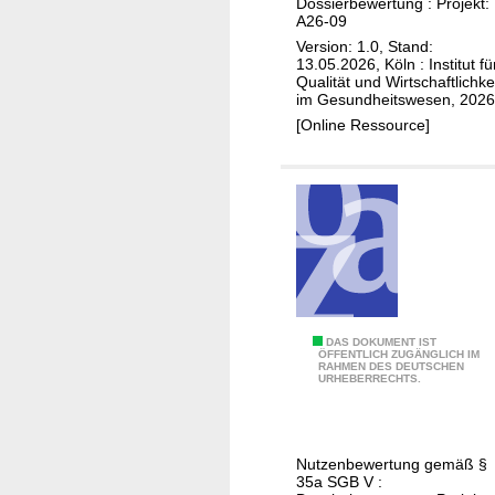
t
Dossierbewertung : Projekt:
v
A26-09
i
a
Version: 1.0, Stand:
n
r
13.05.2026, Köln : Institut fü
i
Qualität und Wirtschaftlichke
i
im Gesundheitswesen, 2026
b
a
[Online Ressource]
(
l
p
k
l
a
e
r
x
z
i
i
f
n
o
o
r
m
T
DAS DOKUMENT IST
m
ÖFFENTLICH ZUGÄNGLICH IM
)
RAHMEN DES DEUTSCHEN
e
URHEBERRECHTS.
e
p
N
l
e
i
u
Nutzenbewertung gemäß §
z
35a SGB V :
r