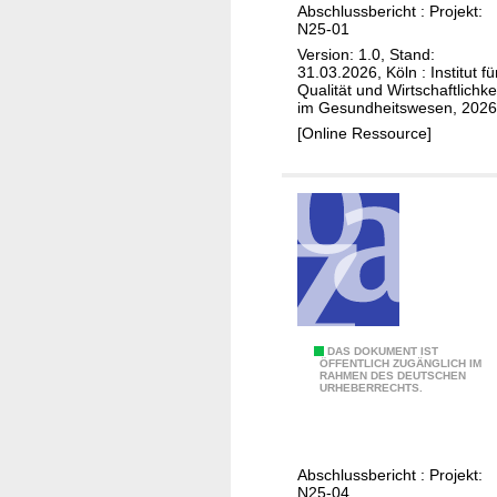
1
d
Abschlussbericht : Projekt:
v
n
N25-01
8
i
a
k
Version: 1.0, Stand:
J
e
n
t
31.03.2026, Köln : Institut fü
a
H
Qualität und Wirtschaftlichke
t
u
im Gesundheitswesen, 2026
h
T
e
r
[Online Ressource]
r
A
M
z
e
-
e
u
)
D
t
r
o
h
P
m
o
r
ä
d
o
n
e
p
e
n
h
n
2
y
B
DAS DOKUMENT IST
ÖFFENTLICH ZUGÄNGLICH IM
G
0
l
RAHMEN DES DEUTSCHEN
e
URHEBERRECHTS.
e
2
a
c
s
4
x
k
u
/
e
e
n
2
Abschlussbericht : Projekt:
b
n
N25-04