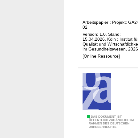
Z
t
e
a
w
i
I
l
e
s
n
u
Arbeitspapier : Projekt: GA2
i
)
f
a
02
t
e
t
Version: 1.0, Stand:
l
k
i
15.04.2026, Köln : Institut fü
i
Qualität und Wirtschaftlichke
t
o
im Gesundheitswesen, 2026
n
i
n
[Online Ressource]
i
o
d
e
n
e
n
e
s
t
n
T
h
,
h
e
m
e
r
e
m
a
h
e
p
r
n
W
DAS DOKUMENT IST
ÖFFENTLICH ZUGÄNGLICH IM
i
e
C
RAHMEN DES DEUTSCHEN
e
URHEBERRECHTS.
e
r
h
s
)
e