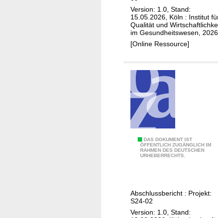
t
Version: 1.0, Stand:
e
15.05.2026, Köln : Institut fü
Qualität und Wirtschaftlichke
L
im Gesundheitswesen, 2026
u
[Online Ressource]
n
g
e
n
d
e
n
e
r
Ü
DAS DOKUMENT IST
ÖFFENTLICH ZUGÄNGLICH IM
v
RAHMEN DES DEUTSCHEN
b
URHEBERRECHTS.
i
e
e
r
r
p
Abschlussbericht : Projekt:
u
r
S24-02
n
ü
Version: 1.0, Stand: