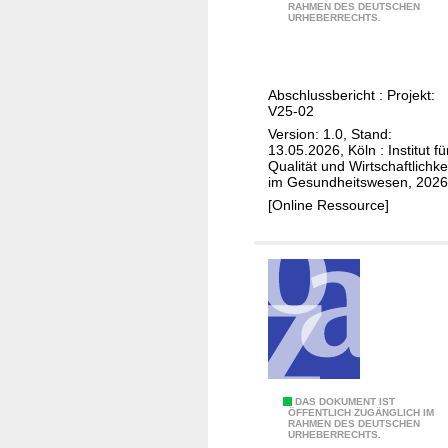
h
RAHMEN DES DEUTSCHEN
e
u
k
URHEBERRECHTS.
m
i
n
o
e
t
g
p
r
l
i
z
Abschlussbericht : Projekt:
i
e
V25-02
e
n
i
Version: 1.0, Stand:
n
i
13.05.2026, Köln : Institut fü
m
i
Qualität und Wirtschaftlichke
e
D
im Gesundheitswesen, 2026
m
n
a
[Online Ressource]
B
s
r
e
y
m
r
n
k
e
o
r
i
p
e
c
s
b
h
e
s
d
f
-
e
ü
P
DAS DOKUMENT IST
S
ÖFFENTLICH ZUGÄNGLICH IM
r
r
RAHMEN DES DEUTSCHEN
e
c
URHEBERRECHTS.
V