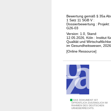
d
g
r
u
i
c
e
l
e
e
e
v
Bewertung gemäß § 35a Ab
A
t
n
1 Satz 11 SGB V :
a
k
a
i
Dossierbewertung : Projekt:
)
G26-03
t
c
n
Version: 1.0, Stand:
u
o
g
12.05.2026, Köln : Institut fü
a
p
p
Qualität und Wirtschaftlichke
l
im Gesundheitswesen, 2026
l
r
i
[Online Ressource]
a
o
s
n
g
i
(
r
e
K
a
r
o
m
u
m
m
n
p
g
l
d
e
P
DAS DOKUMENT IST
e
m
ÖFFENTLICH ZUGÄNGLICH IM
RAHMEN DES DEUTSCHEN
e
s
URHEBERRECHTS.
e