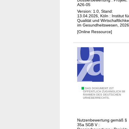
l
s
z
A26-05
i
t
i
Version: 1.0, Stand:
m
p
n
13.04.2026, Köln : Institut fü
a
a
Qualität und Wirtschaftlichke
o
im Gesundheitswesen, 2026
b
r
m
[Online Ressource]
(
t
)
Ö
a
s
l
o
e
p
r
h
H
a
a
g
r
u
n
M
DAS DOKUMENT IST
s
ÖFFENTLICH ZUGÄNGLICH IM
i
RAHMEN DES DEUTSCHEN
i
URHEBERRECHTS.
k
n
r
a
k
v
r
o
e
z
n
Nutzenbewertung gemäß §
t
35a SGB V :
i
t