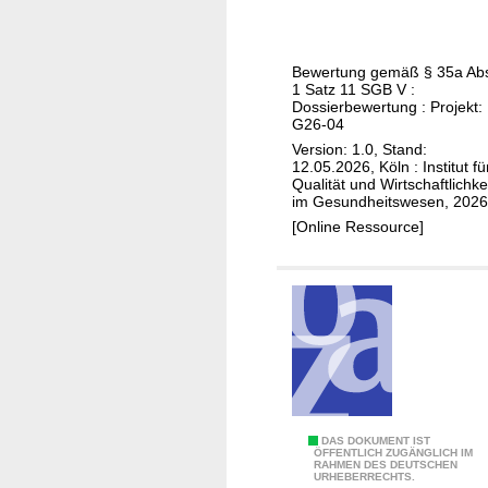
g
D
n
c
M
t
e
P
-
Bewertung gemäß § 35a Ab
t
C
1 Satz 11 SGB V :
3
a
Dossierbewertung : Projekt:
h
-
G26-04
c
r
G
Version: 1.0, Stand:
o
o
l
12.05.2026, Köln : Institut fü
p
Qualität und Wirtschaftlichke
n
o
im Gesundheitswesen, 2026
l
i
m
[Online Ressource]
a
s
e
n
c
r
(
h
u
p
o
l
r
b
o
i
s
p
m
t
a
ä
r
t
r
u
h
Z
DAS DOKUMENT IST
e
ÖFFENTLICH ZUGÄNGLICH IM
k
i
RAHMEN DES DEUTSCHEN
a
URHEBERRECHTS.
i