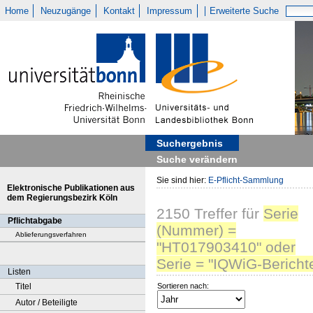
Home
Neuzugänge
Kontakt
Impressum
Erweiterte Suche
Suchergebnis
Suche verändern
Sie sind hier:
E-Pflicht-Sammlung
Elektronische Publikationen aus
dem Regierungsbezirk Köln
2150
Treffer
für
Serie
Pflichtabgabe
(Nummer) =
Ablieferungsverfahren
"HT017903410" oder
Serie = "IQWiG-Bericht
Listen
Titel
Sortieren nach:
Autor / Beteiligte