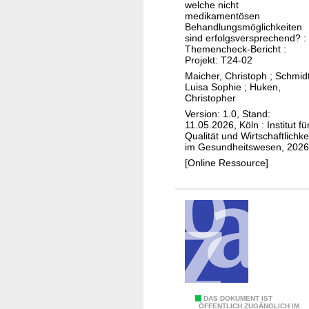
u
r
ä
welche nicht
d
k
medikamentösen
F
s
y
Behandlungsmöglichkeiten
t
r
i
sind erfolgsversprechend? :
n
i
Themencheck-Bericht :
ü
o
i
Projekt: T24-02
v
h
n
e
Maicher, Christoph
;
Schmidt
e
e
e
Luisa Sophie
;
Huken,
(
r
r
Christopher
n
J
L
k
Version: 1.0, Stand:
)
u
11.05.2026, Köln : Institut fü
u
e
Qualität und Wirtschaftlichke
c
n
n
im Gesundheitswesen, 2026
k
g
n
[Online Ressource]
r
e
u
e
n
n
i
e
g
z
r
s
u
k
k
n
r
o
d
a
l
S
n
o
c
L
DAS DOKUMENT IST
k
s
ÖFFENTLICH ZUGÄNGLICH IM