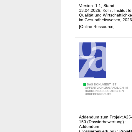
d
0
e
b
Version: 1.1, Stand:
h
2
i
o
13.04.2026, Köln : Institut fü
e
5
Qualität und Wirtschaftlichke
M
d
im Gesundheitswesen, 2026
i
-
i
e
[Online Ressource]
t
M
g
n
s
e
r
t
ö
d
ä
r
k
i
n
a
o
z
e
i
n
i
n
o
n
i
m
i
n
i
s
g
A
DAS DOKUMENT IST
e
ÖFFENTLICH ZUGÄNGLICH IM
c
i
RAHMEN DES DEUTSCHEN
s
,
URHEBERRECHTS.
h
n
c
E
e
d
i
t
B
e
m
h
i
Addendum zum Projekt A25
r
i
150 (Dossierbewertung) :
i
o
S
n
Addendum
k
m
(Dossierbewertung) : Projekt