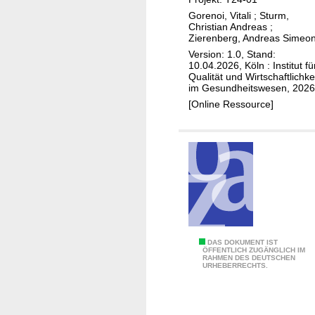
o
g
n
Gorenoi, Vitali
;
Sturm,
n
r
Christian Andreas
;
g
Zierenberg, Andreas Simeo
b
e
e
Version: 1.0, Stand:
e
n
n
10.04.2026, Köln : Institut fü
i
z
Qualität und Wirtschaftlichke
i
im Gesundheitswesen, 2026
c
e
m
[Online Ressource]
h
u
B
r
n
a
o
d
u
n
F
c
i
r
h
s
e
r
c
q
a
h
u
u
o
e
m
V
DAS DOKUMENT IST
b
ÖFFENTLICH ZUGÄNGLICH IM
n
(
RAHMEN DES DEUTSCHEN
u
s
URHEBERRECHTS.
z
A
l
t
d
d
v
r
e
h
o