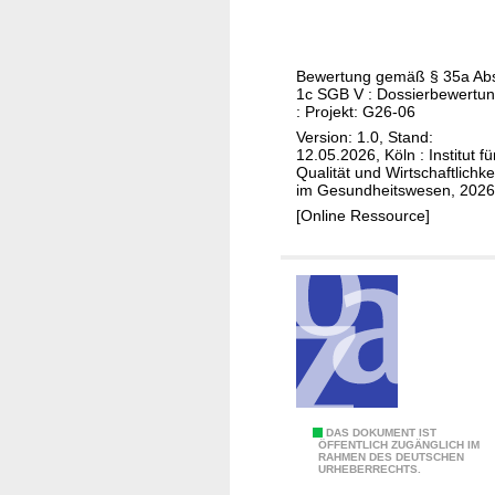
l
i
(
r
t
p
C
z
e
e
O
i
Bewertung gemäß § 35a Ab
m
n
P
1c SGB V : Dossierbewertu
n
e
e
: Projekt: G26-06
D
o
m
m
Version: 1.0, Stand:
)
m
12.05.2026, Köln : Institut fü
b
/
)
Qualität und Wirtschaftlichke
r
C
im Gesundheitswesen, 2026
a
i
[Online Ressource]
n
l
o
a
p
s
r
t
o
a
l
t
i
i
f
n
A
DAS DOKUMENT IST
e
/
ÖFFENTLICH ZUGÄNGLICH IM
RAHMEN DES DEUTSCHEN
s
r
R
URHEBERRECHTS.
c
a
e