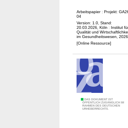
e
e
A
c
n
Arbeitspapier : Projekt: GA2
n
k
t
04
w
M
l
Version: 1.0, Stand:
e
e
i
20.03.2026, Köln : Institut fü
n
Qualität und Wirtschaftlichke
d
c
im Gesundheitswesen, 2026
d
i
h
[Online Ressource]
u
z
e
n
i
n
g
n
e
s
i
u
g
n
e
e
B
E
b
e
b
i
z
M
e
u
-
A
DAS DOKUMENT IST
ÖFFENTLICH ZUGÄNGLICH IM
t
g
r
RAHMEN DES DEUTSCHEN
k
URHEBERRECHTS.
e
a
e
u
,
u
l
p
<
f
e
u