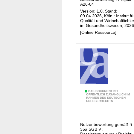
r
v
l
A26-04
i
g
e
i
Version: 1.0, Stand:
m
a
09.04.2026, Köln : Institut fü
n
n
a
n
Qualität und Wirtschaftlichke
t
i
im Gesundheitswesen, 2026
b
i
i
e
[Online Ressource]
(
s
o
n
N
a
n
t
a
t
v
h
s
i
o
e
o
o
n
r
p
n
p
a
h
r
p
a
ä
i
r
T
DAS DOKUMENT IST
-
e
y
ÖFFENTLICH ZUGÄNGLICH IM
RAHMEN DES DEUTSCHEN
o
u
)
URHEBERRECHTS.
n
r
n
x
i
d
k
p
p
a
Nutzenbewertung gemäß §
a
o
35a SGB V :
r
Dossierbewertung : Projekt: