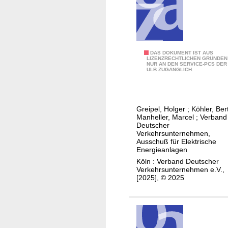
t
t
s
t
I
DAS DOKUMENT IST AUS
e
LIZENZRECHTLICHEN GRÜNDEN
NUR AN DEN SERVICE-PCS DER
n
l
ULB ZUGÄNGLICH.
s
l
t
e
a
L
Greipel, Holger
;
Köhler, Ber
n
a
Manheller, Marcel
;
Verband
d
Deutscher
d
Verkehrsunternehmen,
h
e
Ausschuß für Elektrische
a
m
Energieanlagen
l
a
Köln : Verband Deutscher
Verkehrsunternehmen e.V.,
t
n
[2025], © 2025
u
a
n
g
g
e
e
m