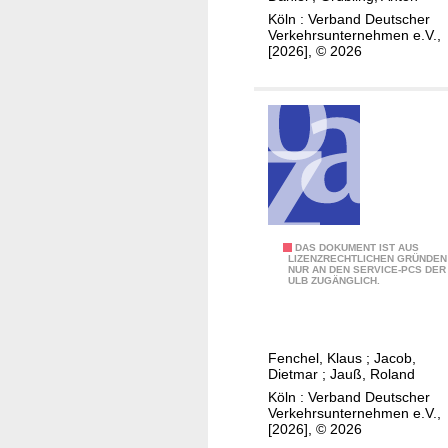
e
Köln : Verband Deutscher
m
Verkehrsunternehmen e.V.,
[2026], © 2026
p
f
e
h
l
u
n
g
f
G
DAS DOKUMENT IST AUS
LIZENZRECHTLICHEN GRÜNDEN
ü
NUR AN DEN SERVICE-PCS DER
r
ULB ZUGÄNGLICH.
r
u
S
n
t
d
a
Fenchel, Klaus
;
Jacob,
a
Dietmar
;
Jauß, Roland
d
n
Köln : Verband Deutscher
t
f
Verkehrsunternehmen e.V.,
l
[2026], © 2026
o