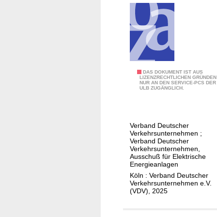
e
r
r
s
d
e
e
i
l
i
e
e
g
G
k
e
e
t
n
s
r
3
DAS DOKUMENT IST AUS
e
LIZENZRECHTLICHEN GRÜNDEN
t
i
NUR AN DEN SERVICE-PCS DER
0
E
ULB ZUGÄNGLICH.
a
s
0
i
l
c
0
s
t
h
:
e
Verband Deutscher
u
e
Ü
n
Verkehrsunternehmen
;
n
n
b
Verband Deutscher
b
g
Verkehrsunternehmen,
A
e
a
Ausschuß für Elektrische
v
u
r
Energieanlagen
h
o
s
s
Köln : Verband Deutscher
n
n
r
Verkehrsunternehmen e.V.
i
e
(VDV), 2025
W
ü
c
n
e
s
h
r