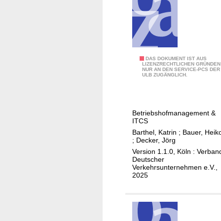
s
P
e
N
n
V
d
e
s
I
DAS DOKUMENT IST AUS
LIZENZRECHTLICHEN GRÜNDEN
NUR AN DEN SERVICE-PCS DER
Ö
s
ULB ZUGÄNGLICH.
P
t
N
-
V
D
Betriebshofmanagement &
a
ITCS
t
Barthel, Katrin
;
Bauer, Heik
e
;
Decker, Jörg
n
Version 1.1.0, Köln : Verban
Deutscher
-
Verkehrsunternehmen e.V.,
S
2025
c
h
n
i