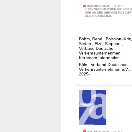
n
l
K
DAS DOKUMENT IST AUS
G
LIZENZRECHTLICHEN GRÜNDEN
a
NUR AN DEN SERVICE-PCS DER
o
l
ULB ZUGÄNGLICH.
n
l
e
f
l
i
ü
e
c
Böhm, René
;
Bortolotti-Kriz,
r
k
h
Stefan
;
Elze, Stephan
;
d
t
Verband Deutscher
s
Verkehrsunternehmen,
a
i
t
Kernteam Information
s
v
r
Köln : Verband Deutscher
t
e
o
Verkehrsunternehmen e.V.,
e
2025-
d
m
c
y
-
h
n
N
n
a
a
i
m
h
s
i
v
c
s
e
h
c
r
e
h
k
DAS DOKUMENT IST AUS