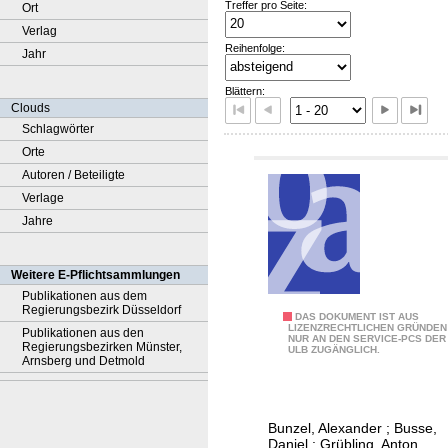
Treffer pro Seite:
Ort
Verlag
Reihenfolge:
Jahr
Blättern:
Clouds
Schlagwörter
Orte
Autoren / Beteiligte
Verlage
Jahre
Weitere E-Pflichtsammlungen
Publikationen aus dem
Regierungsbezirk Düsseldorf
R
DAS DOKUMENT IST AUS
LIZENZRECHTLICHEN GRÜNDEN
Publikationen aus den
NUR AN DEN SERVICE-PCS DER
a
Regierungsbezirken Münster,
ULB ZUGÄNGLICH.
Arnsberg und Detmold
h
m
e
Bunzel, Alexander
;
Busse,
n
Daniel
;
Grübling, Anton