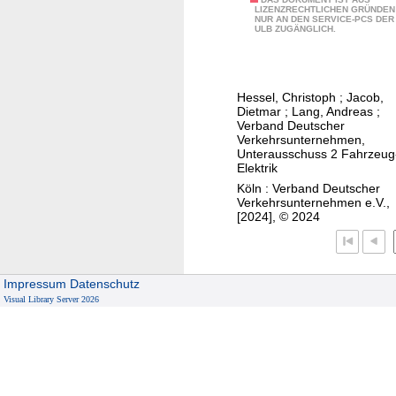
G
P
e
LIZENZRECHTLICHEN GRÜNDEN
e
NUR AN DEN SERVICE-PCS DER
r
e
ULB ZUGÄNGLICH.
F
h
u
r
a
r
n
s
h
s
d
o
r
b
Hessel, Christoph
;
Jacob,
a
n
Dietmar
;
Lang, Andreas
;
g
a
n
Verband Deutscher
a
a
h
Verkehrsunternehmen,
f
l
s
Unterausschuss 2 Fahrzeug
n
o
Elektrik
v
t
e
r
Köln : Verband Deutscher
o
i
n
Verkehrsunternehmen e.V.,
d
n
n
[2024], © 2024
e
S
f
r
i
o
u
g
r
Impressum
Datenschutz
n
n
m
Visual Library Server 2026
g
a
a
e
l
t
n
-
i
a
u
o
n