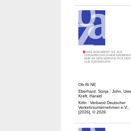
i
r
n
d
i
e
e
r
n
u
b
n
u
g
s
e
O
DAS DOKUMENT IST AUS
s
LIZENZRECHTLICHEN GRÜNDEN
n
NUR AN DEN SERVICE-PCS DER
b
e
ULB ZUGÄNGLICH.
a
e
n
r
d
b
e
Ob-Ri NE
a
n
Eberhard, Sonja
;
John, Uw
u
Kreft, Harald
E
-
Köln : Verband Deutscher
i
R
Verkehrsunternehmen e.V.,
n
[2026], © 2026
i
b
c
a
h