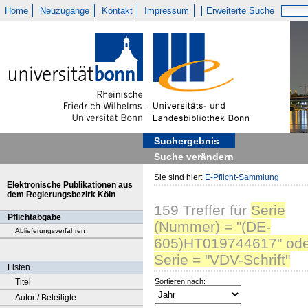
Home
Neuzugänge
Kontakt
Impressum
Erweiterte Suche
Suchergebnis
Suche verändern
Sie sind hier:
E-Pflicht-Sammlung
Elektronische Publikationen aus
dem Regierungsbezirk Köln
159
Treffer
für
Serie
Pflichtabgabe
(Nummer) = "(DE-
Ablieferungsverfahren
605)HT019744617" ode
Serie = "VDV-Schrift"
Listen
Titel
Sortieren nach:
Autor / Beteiligte