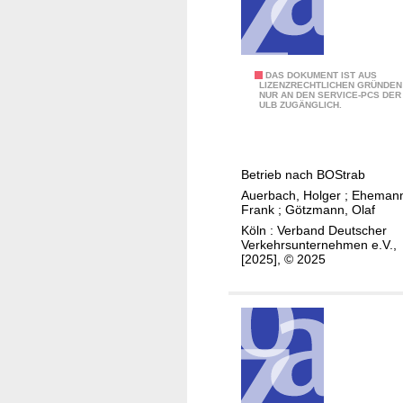
n
z
S
e
t
n
r
N
K
DAS DOKUMENT IST AUS
a
LIZENZRECHTLICHEN GRÜNDEN
i
NUR AN DEN SERVICE-PCS DER
u
ULB ZUGÄNGLICH.
ß
c
n
e
o
d
n
e
-
Betrieb nach BOStrab
n
u
Auerbach, Holger
;
Ehemann
o
Frank
;
Götzmann, Olaf
n
r
Köln : Verband Deutscher
d
i
Verkehrsunternehmen e.V.,
S
[2025], © 2025
e
t
n
a
t
d
i
t
e
b
r
a
t
h