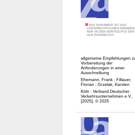
z
e
s
i
e
n
t
E
u
i
z
i
g
m
ä
T
DAS DOKUMENT IST AUS
s
e
O
h
LIZENZRECHTLICHEN GRÜNDEN
NUR AN DEN SERVICE-PCS DER
y
e
n
b
l
ULB ZUGÄNGLICH.
p
n
u
e
s
e
b
n
r
y
n
a
d
b
s
allgemeine Empfehlungen z
e
h
B
a
t
Vorbereitung der
m
n
Anforderungen in einer
e
u
e
Ausschreibung
p
e
s
m
Ehemann, Frank
;
Fillauer,
f
n
t
e
Florian
;
Grzelak, Karsten
e
a
Köln : Verband Deutscher
h
Verkehrsunternehmen e.V.,
n
[2025], © 2025
l
d
u
s
n
n
g
e
e
t