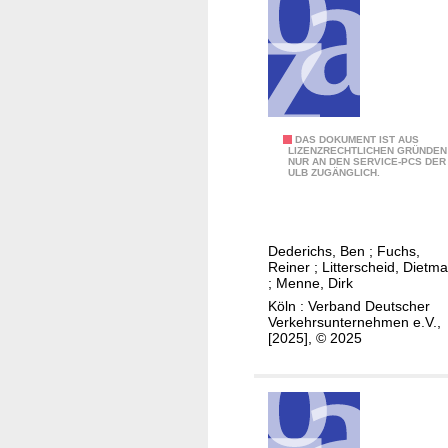
a
A
S
l
u
c
t
f
h
u
s
i
n
t
e
d
e
n
d
R
DAS DOKUMENT IST AUS
l
e
LIZENZRECHTLICHEN GRÜNDEN
i
NUR AN DEN SERVICE-PCS DER
e
l
ULB ZUGÄNGLICH.
n
e
g
u
b
Ü
e
n
a
b
l
g
h
e
Dederichs, Ben
;
Fuchs,
n
e
Reiner
;
Litterscheid, Dietma
n
r
f
;
Menne, Dirk
i
e
w
ü
Köln : Verband Deutscher
n
n
a
Verkehrsunternehmen e.V.,
r
e
[2025], © 2025
c
P
r
h
l
D
u
a
i
n
n
e
g
u