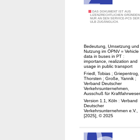
e
n
r
F
DAS DOKUMENT IST AUS
f
LIZENZRECHTLICHEN GRÜNDEN
u
NUR AN DEN SERVICE-PCS DER
a
a
ULB ZUGÄNGLICH.
n
h
h
d
r
r
b
z
z
a
Bedeutung, Umsetzung und
e
e
Nutzung im ÖPNV = Vehicle
r
u
u
data in buses in PT :
r
importance, realization and
g
g
usage in public transport
i
d
e
Friedl, Tobias
;
Griepentrog,
e
a
Thorsten
;
Große, Yannik
;
r
Verband Deutscher
t
e
Verkehrsunternehmen,
e
Ausschuß für Kraftfahrwese
f
n
Version 1.1, Köln : Verband
r
Deutscher
i
e
Verkehrsunternehmen e.V.,
n
[2025], © 2025
i
B
e
u
r
s
Ö