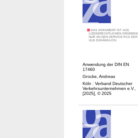
l
e
e
n
k
t
t
r
K
DAS DOKUMENT IST AUS
LIZENZRECHTLICHEN GRÜNDEN
i
NUR AN DEN SERVICE-PCS DER
l
ULB ZUGÄNGLICH.
s
e
c
b
h
a
Anwendung der DIN EN
e
r
17460
r
b
Grocke, Andreas
E
e
Köln : Verband Deutscher
n
i
Verkehrsunternehmen e.V.,
e
[2025], © 2025
t
r
e
g
n
i
a
e
n
-
F
u