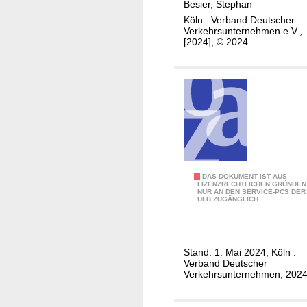
Besier, Stephan
n
c
Köln : Verband Deutscher
f
h
Verkehrsunternehmen e.V.,
ü
l
[2024], © 2024
r
e
S
u
e
n
r
i
v
g
i
u
c
n
e
g
N
DAS DOKUMENT IST AUS
e
i
LIZENZRECHTLICHEN GRÜNDEN
NUR AN DEN SERVICE-PCS DER
u
i
n
ULB ZUGÄNGLICH.
t
n
s
z
r
c
u
i
h
Stand: 1. Mai 2024, Köln :
n
c
m
Verband Deutscher
g
h
Verkehrsunternehmen, 202
a
s
t
l
b