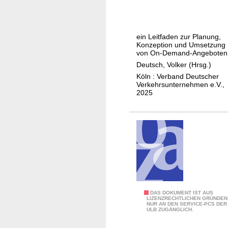
r
n
h
Ü
i
n
b
e
e
ein Leitfaden zur Planung,
e
n
n
Konzeption und Umsetzung
r
-
von On-Demand-Angeboten
t
u
Deutsch, Volker (Hrsg.)
r
n
Köln : Verband Deutscher
Verkehrsunternehmen e.V.,
a
d
2025
g
B
u
e
n
d
g
a
v
r
o
f
n
s
A
v
u
e
F
DAS DOKUMENT IST AUS
LIZENZRECHTLICHEN GRÜNDEN
s
r
NUR AN DEN SERVICE-PCS DER
r
ULB ZUGÄNGLICH.
l
k
a
a