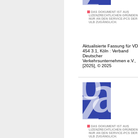
b
r
u
i
N
DAS DOKUMENT IST AUS
n
LIZENZRECHTLICHEN GRÜNDEN
f
NUR AN DEN SERVICE-PCS DER
u
d
ULB ZUGÄNGLICH.
e
t
e
u
z
s
n
u
e
d
Aktualisierte Fassung für V
n
i
454 3.1, Köln : Verband
D
g
Deutscher
g
-
Verkehrsunternehmen e.V.,
d
e
[2025], © 2025
T
e
n
i
r
e
c
V
n
k
D
E
e
V
i
t
4
s
5
e
4
n
z
L
DAS DOKUMENT IST AUS
b
LIZENZRECHTLICHEN GRÜNDEN
u
NUR AN DEN SERVICE-PCS DER
i
a
ULB ZUGÄNGLICH.