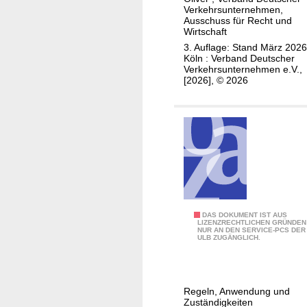
n
z
Verkehrsunternehmen,
f
Ausschuss für Recht und
u
ü
Wirtschaft
r
h
3. Auflage: Stand März 2026
G
Köln : Verband Deutscher
r
Verkehrsunternehmen e.V.,
e
u
[2026], © 2026
s
n
t
g
a
d
l
e
t
s
u
B
n
e
g
t
v
V
DAS DOKUMENT IST AUS
r
LIZENZRECHTLICHEN GRÜNDEN
o
NUR AN DEN SERVICE-PCS DER
e
i
ULB ZUGÄNGLICH.
n
r
e
V
g
b
e
a
s
r
Regeln, Anwendung und
b
r
Zuständigkeiten