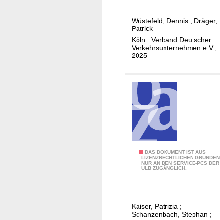
e
u
s
h
d
t
Wüstefeld, Dennis
;
Dräger,
r
P
Patrick
u
e
r
Köln : Verband Deutscher
n
i
e
Verkehrsunternehmen e.V.,
g
2025
n
v
s
d
e
i
e
n
n
r
t
f
R
i
o
e
o
r
g
n
m
i
i
a
o
m
R
DAS DOKUMENT IST AUS
t
n
LIZENZRECHTLICHEN GRÜNDEN
d
NUR AN DEN SERVICE-PCS DER
e
i
:
ULB ZUGÄNGLICH.
i
s
o
i
g
t
n
n
i
l
e
t
t
Kaiser, Patrizia
;
e
n
e
Schanzenbach, Stephan
;
a