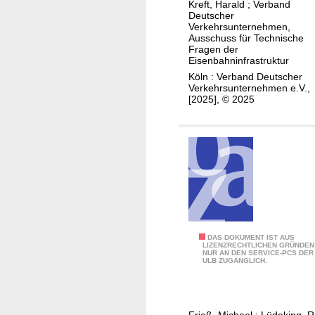
,
Kreft, Harald
;
Verband
r
h
Deutscher
e
ü
Verkehrsunternehmen,
a
f
Ausschuss für Technische
c
n
f
Fragen der
k
Eisenbahninfrastruktur
d
i
e
Köln : Verband Deutscher
b
z
Verkehrsunternehmen e.V.,
n
u
i
[2025], © 2025
c
e
h
n
f
t
ü
r
N
i
c
O
DAS DOKUMENT IST AUS
h
LIZENZRECHTLICHEN GRÜNDEN
NUR AN DEN SERVICE-PCS DER
p
t
ULB ZUGÄNGLICH.
t
b
i
u
m
n
Frieß, Michael
;
Lüdeking, R