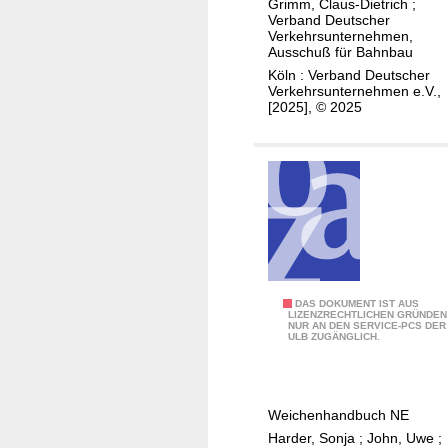
b
Grimm, Claus-Dietrich
;
u
g
l
Verband Deutscher
e
n
r
Verkehrsunternehmen,
e
n
Ausschuß für Bahnbau
d
i
n
s
Köln : Verband Deutscher
-
e
Ö
Verkehrsunternehmen e.V.,
d
p
r
P
[2025], © 2025
a
r
t
N
u
o
,
V
e
g
d
-
r
n
a
V
a
o
t
e
l
s
e
r
t
e
n
t
e
n
b
r
r
W
DAS DOKUMENT IST AUS
a
i
LIZENZRECHTLICHEN GRÜNDEN
S
NUR AN DEN SERVICE-PCS DER
e
s
e
ULB ZUGÄNGLICH.
t
i
i
b
a
c
e
h
h
r
Weichenhandbuch NE
l
e
t
Harder, Sonja
;
John, Uwe
;
b
n