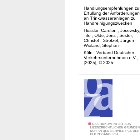
B
l
u
n
R
Handlungsempfehlungen zu
i
b
Erfüllung der Anforderungen
W
n
u
an Trinkwasseranlagen zu
)
Handreinigungszwecken
i
n
Hessler, Carsten
;
Josewsky
e
t
Tilo
;
Olde, Jens
;
Sester,
z
e
Christof
;
Strötzel, Jürgen
;
Wieland, Stephan
u
r
Köln : Verband Deutscher
r
n
Verkehrsunternehmen e.V.,
U
e
[2025], © 2025
m
h
s
m
e
e
t
r
z
n
u
i
n
m
g
O
S
DAS DOKUMENT IST AUS
d
m
LIZENZRECHTLICHEN GRÜNDEN
NUR AN DEN SERVICE-PCS DER
t
e
n
ULB ZUGÄNGLICH.
r