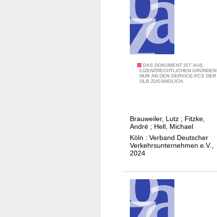
h
e
a
e
l
i
t
n
i
r
g
i
E
DAS DOKUMENT IST AUS
k
c
LIZENZRECHTLICHEN GRÜNDEN
NUR AN DEN SERVICE-PCS DER
m
e
h
ULB ZUGÄNGLICH.
p
i
t
f
t
u
e
s
n
Brauweiler, Lutz
;
Fitzke,
h
b
g
André
;
Hell, Michael
l
e
e
Köln : Verband Deutscher
u
Verkehrsunternehmen e.V.,
r
n
2024
n
i
-
g
c
a
e
h
l
n
t
l
f
e
g
ü
r