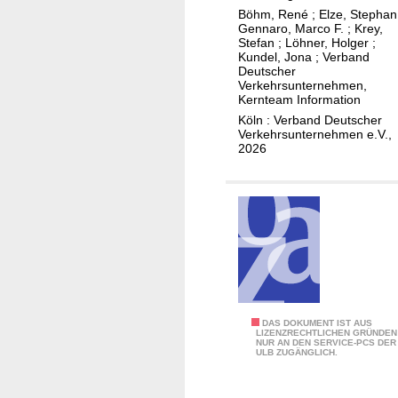
t
e
e
Böhm, René
;
Elze, Stephan
r
v
Gennaro, Marco F.
;
Krey,
g
ä
Stefan
;
Löhner, Holger
;
o
e
Kundel, Jona
;
Verband
g
n
Deutscher
l
e
Verkehrsunternehmen,
H
w
Kernteam Information
n
a
e
Köln : Verband Deutscher
z
l
r
Verkehrsunternehmen e.V.,
u
2026
t
k
m
e
s
E
s
E
i
t
V
n
e
U
s
l
d
a
l
e
t
e
s
z
n
V
L
DAS DOKUMENT IST AUS
v
n
LIZENZRECHTLICHEN GRÜNDEN
D
NUR AN DEN SERVICE-PCS DER
e
o
a
ULB ZUGÄNGLICH.
V
i
n
m
(
t
S
e