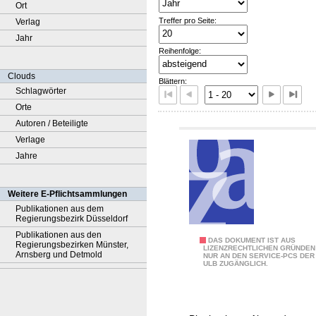
Ort
Treffer pro Seite:
Verlag
Jahr
Reihenfolge:
Clouds
Blättern:
Schlagwörter
Orte
Autoren / Beteiligte
Verlage
Jahre
Weitere E-Pflichtsammlungen
Publikationen aus dem
Regierungsbezirk Düsseldorf
Publikationen aus den
N
DAS DOKUMENT IST AUS
Regierungsbezirken Münster,
LIZENZRECHTLICHEN GRÜNDEN
Arnsberg und Detmold
NUR AN DEN SERVICE-PCS DER
a
ULB ZUGÄNGLICH.
c
h
w