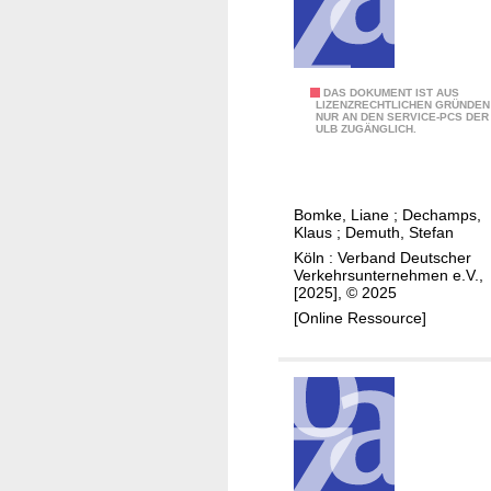
s
n
p
g
r
i
ü
m
Z
DAS DOKUMENT IST AUS
LIZENZRECHTLICHEN GRÜNDEN
f
B
NUR AN DEN SERVICE-PCS DER
u
ULB ZUGÄNGLICH.
u
e
k
n
r
u
g
e
n
i
Bomke, Liane
;
Dechamps,
f
Klaus
;
Demuth, Stefan
c
t
Köln : Verband Deutscher
h
V
Verkehrsunternehmen e.V.,
d
[2025], © 2025
e
e
[Online Ressource]
r
r
b
n
u
i
n
c
d
h
t
t
a