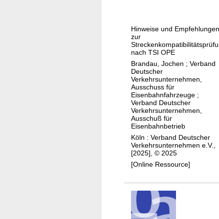
r
i
e
T
b
c
r
u
Hinweise und Empfehlunge
k
i
s
zur
e
n
Streckenkompatibilitätsprüf
l
nach TSI OPE
n
k
i
Brandau, Jochen
;
Verband
k
w
n
Deutscher
o
a
i
Verkehrsunternehmen,
Ausschuss für
m
s
e
Eisenbahnfahrzeuge
;
p
s
n
Verband Deutscher
Verkehrsunternehmen,
a
e
v
Ausschuß für
t
r
e
Eisenbahnbetrieb
i
v
r
Köln : Verband Deutscher
b
Verkehrsunternehmen e.V.,
e
k
[2025], © 2025
i
r
e
[Online Ressource]
l
o
h
i
r
r
t
d
ä
n
t
u