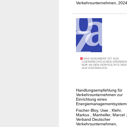
n
s
Verkehrsunternehmen, 202
s
e
s
z
e
u
s
r
i
A
n
u
S
s
t
g
a
E
DAS DOKUMENT IST AUS
e
LIZENZRECHTLICHEN GRÜNDEN
d
NUR AN DEN SERVICE-PCS DER
n
s
ULB ZUGÄNGLICH.
t
e
t
-
r
a
u
g
l
n
Handlungsempfehlung für
i
t
Verkehrsunternehmen zur
d
e
Einrichtung eines
u
U
Energiemanagementsystem
e
n
-
Fischer-Bloy, Uwe
;
Klehr,
f
g
Markus
;
Manheller, Marcel
;
B
f
Verband Deutscher
d
a
Verkehrsunternehmen,
i
e