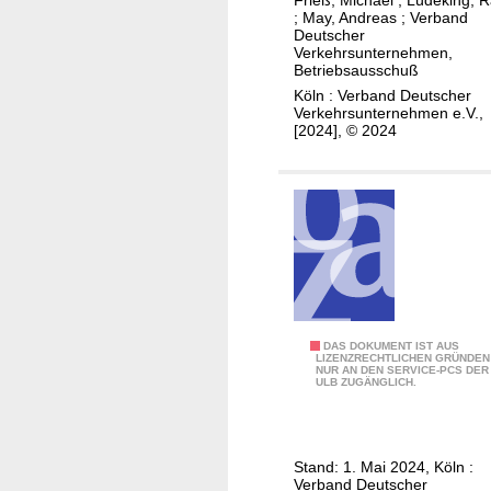
i
d
;
May, Andreas
;
Verband
e
e
Deutscher
Verkehrsunternehmen,
r
s
Betriebsausschuß
u
e
Köln : Verband Deutscher
n
i
Verkehrsunternehmen e.V.,
[2024], © 2024
g
g
d
e
e
n
s
e
F
E
a
i
h
s
r
e
g
n
H
DAS DOKUMENT IST AUS
a
LIZENZRECHTLICHEN GRÜNDEN
b
NUR AN DEN SERVICE-PCS DER
i
ULB ZUGÄNGLICH.
s
a
n
t
h
w
f
n
e
l
e
Stand: 1. Mai 2024, Köln :
i
Verband Deutscher
u