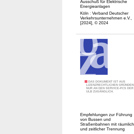
Ausschuß für Elektrische
h
z
r
Energieanlagen
n
i
N
Köln : Verband Deutscher
-
Verkehrsunternehmen e.V.,
e
u
[2024], © 2024
S
n
t
y
z
z
s
g
u
t
e
n
e
s
g
m
e
s
e
t
b
n
z
e
(
d
Ö
DAS DOKUMENT IST AUS
LIZENZRECHTLICHEN GRÜNDEN
E
i
NUR AN DEN SERVICE-PCS DER
P
ULB ZUGÄNGLICH.
n
n
N
E
g
V
f
u
-
G
Empfehlungen zur Führung
n
B
von Bussen und
)
g
e
Straßenbahnen mit räumlich
und zeitlicher Trennung
e
s