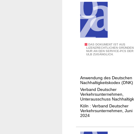
u
e
e
n
n
d
g
S
i
e
t
n
n
a
g
-
d
u
b
t
L
DAS DOKUMENT IST AUS
n
e
s
LIZENZRECHTLICHEN GRÜNDEN
NUR AN DEN SERVICE-PCS DER
e
g
s
t
ULB ZUGÄNGLICH.
i
e
o
r
t
n
n
a
f
f
d
ß
Anwendung des Deutschen
a
ü
e
e
Nachhaltigkeitskodex (DNK)
d
r
r
n
Verband Deutscher
e
Verkehrsunternehmen,
S
e
Unterausschuss Nachhaltigk
n
e
r
Köln : Verband Deutscher
N
r
T
Verkehrsunternehmen, Juni
a
2024
v
e
c
i
i
h
c
l