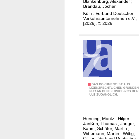
Blankenburg, Alexander
;
e
Brandau, Jochen
i
Köln : Verband Deutscher
s
Verkehrsunternehmen e.V.,
[2026], © 2026
g
e
m
ä
ß
C
S
M
-
H
DAS DOKUMENT IST AUS
LIZENZRECHTLICHEN GRÜNDEN
R
NUR AN DEN SERVICE-PCS DER
i
ULB ZUGÄNGLICH.
A
n
z
w
u
e
r
Henning, Moritz
;
Hilpert-
i
Janßen, Thomas
;
Jaeger,
E
s
Karin
;
Schäfer, Martin
;
i
Wittemann, Martin
;
Wittig,
e
Oliver
;
Verband Deutscher