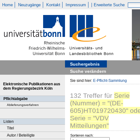
Home
Neuzugänge
Kontakt
Impressum
Erweiterte Suche
Suchergebnis
Suche verändern
Sie sind hier:
E-Pflicht-Sammlung
Elektronische Publikationen aus
dem Regierungsbezirk Köln
132
Treffer
für
Serie
Pflichtabgabe
(Nummer) = "(DE-
Ablieferungsverfahren
605)HT019720430" ode
Serie = "VDV
Listen
Mitteilungen"
Titel
Autor / Beteiligte
Sortieren nach: