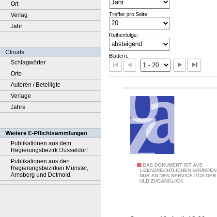
Ort
Treffer pro Seite:
Verlag
Jahr
Reihenfolge:
Clouds
Blättern:
Schlagwörter
Orte
Autoren / Beteiligte
Verlage
Jahre
Weitere E-Pflichtsammlungen
Publikationen aus dem
Regierungsbezirk Düsseldorf
Publikationen aus den
G
DAS DOKUMENT IST AUS
Regierungsbezirken Münster,
LIZENZRECHTLICHEN GRÜNDEN
Arnsberg und Detmold
NUR AN DEN SERVICE-PCS DER
a
ULB ZUGÄNGLICH.
ë
l
l