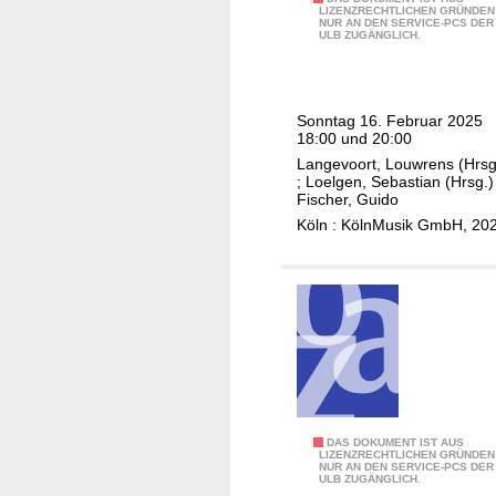
A
è
,
LIZENZRECHTLICHEN GRÜNDEN
p
NUR AN DEN SERVICE-PCS DER
n
s
F
ULB ZUGÄNGLICH.
h
n
,
r
o
a
E
a
n
V
r
n
i
Sonntag 16. Februar 2025
i
i
ç
18:00 und 20:00
e
n
k
o
Langevoort, Louwrens (Hrsg
-
n
;
Loelgen, Sebastian (Hrsg.)
B
i
O
Fischer, Guido
i
o
s
r
Köln : KölnMusik GmbH, 20
t
s
-
c
s
g
X
h
k
r
a
e
a
a
v
s
y
a
i
t
a
f
e
e
,
,
r
r
M
W
R
B
C
D
o
S
DAS DOKUMENT IST AUS
e
LIZENZRECHTLICHEN GRÜNDEN
O
R
t
NUR AN DEN SERVICE-PCS DER
l
r
ULB ZUGÄNGLICH.
A
S