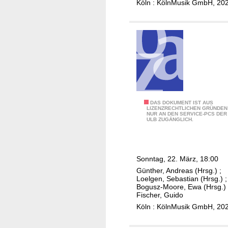
Köln : KölnMusik GmbH, 20
a
i
m
q
e
u
r
e
-
,
S
R
p
o
r
y
e
a
B
DAS DOKUMENT IST AUS
LIZENZRECHTLICHEN GRÜNDEN
c
l
NUR AN DEN SERVICE-PCS DER
o
ULB ZUGÄNGLICH.
h
d
m
e
e
s
r
L
o
,
i
Sonntag, 22. März, 18:00
r
J
è
Günther, Andreas (Hrsg.)
;
i
Loelgen, Sebastian (Hrsg.)
;
o
g
,
Bogusz-Moore, Ewa (Hrsg.)
h
e
Fischer, Guido
V
a
,
Köln : KölnMusik GmbH, 20
i
n
A
o