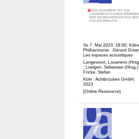
,
c
r
D
h
E
DAS DOKUMENT IST AUS
O
u
LIZENZRECHTLICHEN GRÜNDEN
e
NUR AN DEN SERVICE-PCS DER
n
r
n
ULB ZUGÄNGLICH.
s
s
c
c
t
e
h
a
r
m
e
n
e
So 7. Mai 2023, 18:00, Köln
b
s
W
Philharmonie : Gérard Grise
P
l
t
Les espaces acoustiques
a
h
e
r
Langevoort, Louwrens (Hrsg
r
i
;
Loelgen, Sebastian (Hrsg.)
M
a
d
Fricke, Stefan
l
o
,
Köln : Achtbrücken GmbH,
h
d
T
2023
a
e
u
[Online Ressource]
r
r
g
m
n
a
o
,
n
n
I
S
i
E
o
q
M
k
u