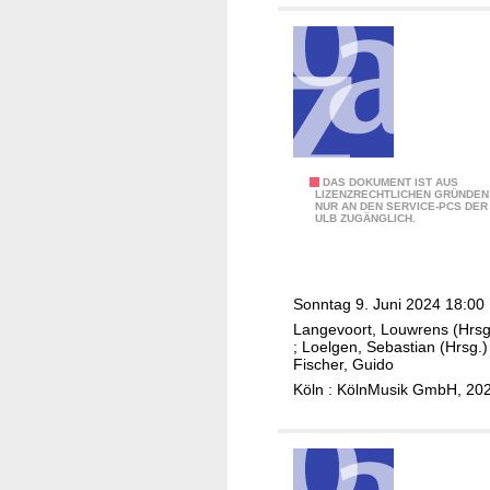
n
,
a
Z
,
ü
L
r
u
c
x
h
e
e
m
r
B
DAS DOKUMENT IST AUS
LIZENZRECHTLICHEN GRÜNDEN
b
S
NUR AN DEN SERVICE-PCS DER
e
ULB ZUGÄNGLICH.
o
i
n
u
n
G
r
g
o
g
Sonntag 9. Juni 2024 18:00
-
l
P
Langevoort, Louwrens (Hrsg
A
d
;
Loelgen, Sebastian (Hrsg.)
h
k
s
Fischer, Guido
i
a
c
Köln : KölnMusik GmbH, 20
l
d
h
h
e
e
a
m
i
r
i