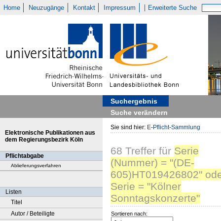
Home
Neuzugänge
Kontakt
Impressum
Erweiterte Suche
Suchergebnis
Suche verändern
Sie sind hier:
E-Pflicht-Sammlung
Elektronische Publikationen aus
dem Regierungsbezirk Köln
68
Treffer
für
Serie
Pflichtabgabe
(Nummer) = "(DE-
Ablieferungsverfahren
605)HT019426802" ode
Serie = "Kölner
Listen
Sonntagskonzerte"
Titel
Autor / Beteiligte
Sortieren nach: