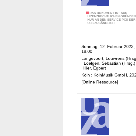
A
h
e
-
i
d
L
DAS DOKUMENT IST AUS
E
e
LIZENZRECHTLICHEN GRÜNDEN
u
NUR AN DEN SERVICE-PCS DER
u
n
v
ULB ZUGÄNGLICH.
L
t
s
u
z
e
x
K
m
e
Sonntag, 12. Februar 2023,
o
b
18:00
m
p
l
Langevoort, Louwrens (Hrsg
b
p
;
Loelgen, Sebastian (Hrsg.)
e
o
Hiller, Egbert
e
2
u
Köln : KölnMusik GmbH, 20
t
0
r
[Online Ressource]
s
2
g
c
2
,
h
/
G
,
2
u
S
3
s
a
(
t
x
I
a
o
n