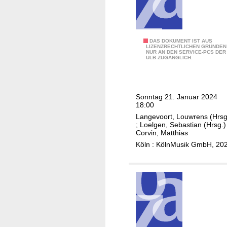
A
s
r
c
t
p
a
e
h
d
r
i
J
DAS DOKUMENT IST AUS
LIZENZRECHTLICHEN GRÜNDEN
e
,
l
NUR AN DEN SERVICE-PCS DER
o
ULB ZUGÄNGLICH.
m
J
h
h
y
o
a
a
,
h
r
n
M
n
Sonntag 21. Januar 2024
m
n
18:00
a
S
o
e
Langevoort, Louwrens (Hrsg
h
t
n
s
;
Loelgen, Sebastian (Hrsg.)
l
o
i
Corvin, Matthias
M
e
r
e
Köln : KölnMusik GmbH, 20
o
r
g
B
s
C
å
r
e
h
r
e
r
a
d
m
,
m
s
e
O
b
n
r
e