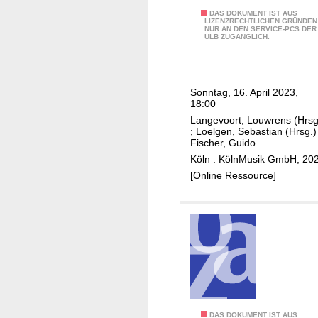
v
p
t
M
DAS DOKUMENT IST AUS
o
LIZENZRECHTLICHEN GRÜNDEN
h
e
NUR AN DEN SERVICE-PCS DER
a
G
ULB ZUGÄNGLICH.
o
r
r
i
n
n
k
m
,
a
P
e
D
t
Sonntag, 16. April 2023,
a
n
18:00
u
i
d
o
Langevoort, Louwrens (Hrsg
i
o
m
;
Loelgen, Sebastian (Hrsg.)
s
n
Fischer, Guido
o
b
a
Köln : KölnMusik GmbH, 20
r
u
l
[Online Ressource]
e
r
e
,
g
E
D
e
n
i
r
s
e
P
e
D
h
m
e
i
b
u
l
l
t
DAS DOKUMENT IST AUS