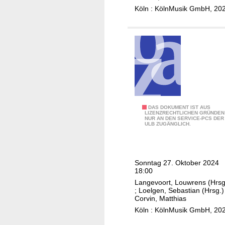
t
r
Köln : KölnMusik GmbH, 20
o
s
K
t
ö
e
l
i
n
n
,
,
M
C
a
h
x
I
DAS DOKUMENT IST AUS
o
LIZENZRECHTLICHEN GRÜNDEN
V
NUR AN DEN SERVICE-PCS DER
v
r
ULB ZUGÄNGLICH.
o
e
w
l
t
e
b
a
r
Sonntag 27. Oktober 2024
e
A
k
18:00
r
p
R
Langevoort, Louwrens (Hrsg
s
k
;
Loelgen, Sebastian (Hrsg.)
u
Corvin, Matthias
a
h
Köln : KölnMusik GmbH, 20
l
r