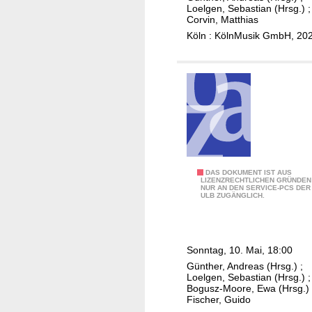
,
a
Loelgen, Sebastian (Hrsg.)
;
O
Corvin, Matthias
h
r
Köln : KölnMusik GmbH, 20
l
c
e
h
r
e
,
s
S
t
i
r
n
e
f
P
o
R
DAS DOKUMENT IST AUS
h
LIZENZRECHTLICHEN GRÜNDEN
n
NUR AN DEN SERVICE-PCS DER
a
i
ULB ZUGÄNGLICH.
i
p
l
e
h
h
N
a
a
r
Sonntag, 10. Mai, 18:00
e
r
.
Günther, Andreas (Hrsg.)
;
l
m
Loelgen, Sebastian (Hrsg.)
;
3
C
o
Bogusz-Moore, Ewa (Hrsg.)
Fischer, Guido
l
n