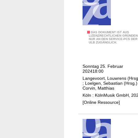
d
m
e
e
o
,
r
n
S
,
i
W
D
c
K
DAS DOKUMENT IST AUS
R
i
LIZENZRECHTLICHEN GRÜNDEN
,
NUR AN DEN SERVICE-PCS DER
i
S
e
ULB ZUGÄNGLICH.
G
a
y
D
u
n
m
e
s
S
p
u
Sonntag 25. Februar
t
o
h
t
202418:00
a
l
o
s
Langevoort, Louwrens (Hrsg
v
t
n
;
Loelgen, Sebastian (Hrsg.)
c
o
Corvin, Matthias
a
i
h
G
Köln : KölnMusik GmbH, 20
n
e
e
i
[Online Ressource]
i
o
K
m
,
r
a
e
M
c
m
n
C
h
m
o
O
e
e