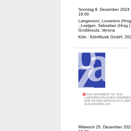
r
n
h
s
O
a
Sonntag 8. Dezember 2024
a
k
r
18:00
t
r
e
c
Langevoort, Louwrens (Hrsg
h
m
S
;
Loelgen, Sebastian (Hrsg.)
h
a
Großkreutz, Verena
o
a
e
n
Köln : KölnMusik GmbH, 20
n
t
s
N
i
o
t
o
k
,
r
t
e
C
a
t
r
o
,
,
n
E
M
c
l
a
e
i
r
r
m
M
DAS DOKUMENT IST AUS
i
LIZENZRECHTLICHEN GRÜNDEN
t
C
NUR AN DEN SERVICE-PCS DER
a
a
ULB ZUGÄNGLICH.
o
h
r
n
K
a
i
o
ö
n
e
C
l
Mittwoch 25. Dezember 202
-