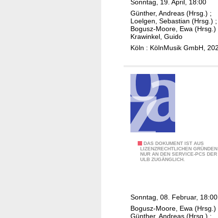
Sonntag, 19. April, 18:00
e
Günther, Andreas (Hrsg.)
;
A
Loelgen, Sebastian (Hrsg.)
;
r
Bogusz-Moore, Ewa (Hrsg.)
Krawinkel, Guido
q
Köln : KölnMusik GmbH, 20
u
e
z
-
M
e
z
z
o
G
DAS DOKUMENT IST AUS
LIZENZRECHTLICHEN GRÜNDEN
s
NUR AN DEN SERVICE-PCS DER
u
ULB ZUGÄNGLICH.
o
s
p
t
r
a
a
Sonntag, 08. Februar, 18:00
v
n
Bogusz-Moore, Ewa (Hrsg.)
M
Günther, Andreas (Hrsg.)
;