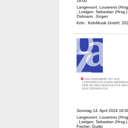
h
18:00
n
S
i
Langevoort, Louwrens (Hrsg
,
o
;
Loelgen, Sebastian (Hrsg.)
a
J
Ostmann, Jürgen
p
c
a
Köln : KölnMusik GmbH, 20
h
c
k
i
h
o
e
i
b
P
a
L
o
r
e
l
i
h
l
n
m
a
i
a
k
K
DAS DOKUMENT IST AUS
n
LIZENZRECHTLICHEN GRÜNDEN
,
NUR AN DEN SERVICE-PCS DER
i
n
ULB ZUGÄNGLICH.
C
r
o
i
n
l
c
Sonntag 14. April 2024 18:0
l
e
Langevoort, Louwrens (Hrsg
G
;
Loelgen, Sebastian (Hrsg.)
r
e
Fischer, Guido