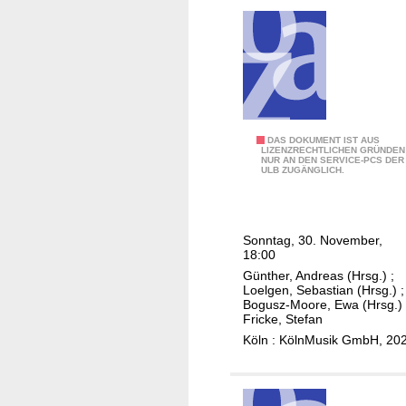
n
l
l
e
b
i
s
e
n
W
r
e
e
t
-
r
o
J
n
M
u
J
DAS DOKUMENT IST AUS
e
e
LIZENZRECHTLICHEN GRÜNDEN
n
NUR AN DEN SERVICE-PCS DER
e
r
n
ULB ZUGÄNGLICH.
g
a
-
c
e
n
S
h
D
-
p
e
e
Sonntag, 30. November,
F
r
n
18:00
u
r
e
-
Günther, Andreas (Hrsg.)
;
t
é
c
Loelgen, Sebastian (Hrsg.)
;
K
s
Bogusz-Moore, Ewa (Hrsg.)
d
h
o
Fricke, Stefan
c
é
e
n
Köln : KölnMusik GmbH, 20
h
r
r
z
e
i
,
e
P
c
B
r