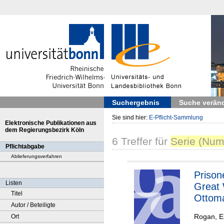
Suchergebnis
Suche verän
Sie sind hier:
E-Pflicht-Sammlung
Elektronische Publikationen aus
dem Regierungsbezirk Köln
6
Treffer
für
Serie (Num
Pflichtabgabe
Ablieferungsverfahren
Prison
Listen
Great 
Titel
Ottom
Autor / Beteiligte
Rogan, E
Ort