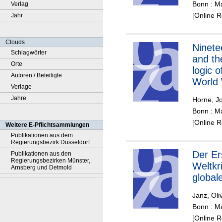
Bonn : Ma
Verlag
[Online 
Jahr
Clouds
Ninete
Schlagwörter
and the
Orte
logic o
Autoren / Beteiligte
World
Verlage
Jahre
Horne, J
Bonn : Ma
[Online 
Weitere E-Pflichtsammlungen
Publikationen aus dem
Regierungsbezirk Düsseldorf
Der Erste
Publikationen aus den
Regierungsbezirken Münster,
Weltkr
Arnsberg und Detmold
global
Janz, Oli
Bonn : Ma
[Online 