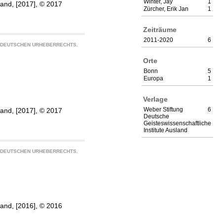
Winter, Jay
1
land, [2017], © 2017
Zürcher, Erik Jan
1
Zeiträume
2011-2020
6
S DEUTSCHEN URHEBERRECHTS.
Orte
Bonn
5
Europa
1
Verlage
Weber Stiftung
6
land, [2017], © 2017
Deutsche
Geisteswissenschaftliche
Institute Ausland
S DEUTSCHEN URHEBERRECHTS.
land, [2016], © 2016