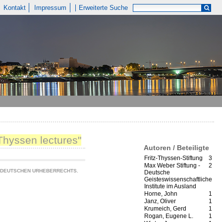
Kontakt
Impressum
Erweiterte Suche
hyssen lectures"
Autoren / Beteiligte
Fritz-Thyssen-Stiftung
3
Max Weber Stiftung -
2
S DEUTSCHEN URHEBERRECHTS.
Deutsche
Geisteswissenschaftliche
Institute im Ausland
Horne, John
1
Janz, Oliver
1
Krumeich, Gerd
1
Rogan, Eugene L.
1