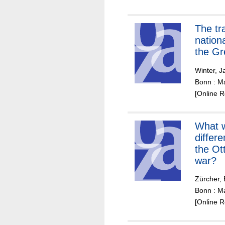
The trans-
nationa
the Gr
Winter, J
Bonn : Ma
[Online 
What 
differ
the O
war?
Zürcher, 
Bonn : Ma
[Online 