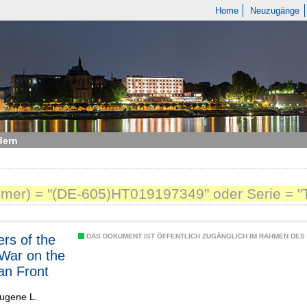
Home
Neuzugänge
dern
mer) = "(DE-605)HT019197349" oder Serie = "T
ers of the
DAS DOKUMENT IST ÖFFENTLICH ZUGÄNGLICH IM RAHMEN DE
War on the
an Front
ugene L.