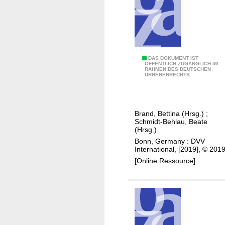
d
u
l
t
l
e
T
DAS DOKUMENT IST
ÖFFENTLICH ZUGÄNGLICH IM
a
RAHMEN DES DEUTSCHEN
h
URHEBERRECHTS.
r
e
n
c
i
o
Brand, Bettina (Hrsg.)
;
n
n
Schmidt-Behlau, Beate
g
t
(Hrsg.)
a
r
Bonn, Germany : DVV
International, [2019], © 201
n
i
[Online Ressource]
d
b
e
u
d
t
u
i
c
o
a
n