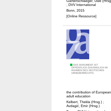
Gartenschlaeger, Uwe (Hrsg
n
c
;
DVV International
a
a
Bonn, 2015
d
t
[Online Ressource]
u
i
l
o
t
n
l
i
e
n
a
a
r
n
n
i
i
n
1
DAS DOKUMENT IST
ÖFFENTLICH ZUGÄNGLICH IM
n
t
RAHMEN DES DEUTSCHEN
9
URHEBERRECHTS.
g
e
1
a
r
4
n
c
-
the contribution of European
d
o
2
adult education
e
n
0
Kelbert, Thekla (Hrsg.)
;
d
n
1
Avdagić, Emir (Hrsg.)
u
e