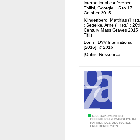
i
e
international conference :
y
h
l
n
Tbilisi, Georgia, 15 to 17
t
e
October 2015
d
t
o
s
Klingenberg, Matthias (Hrsg.
u
u
g
;
Segelke, Arne (Hrsg.)
;
20t
u
n
r
Century Mass Graves 2015
l
s
Tiflis
g
y
o
t
Bonn : DVV International,
m
b
[2016], © 2016
a
a
a
[Online Ressource]
i
s
l
n
s
d
a
g
e
b
r
v
l
a
e
e
v
l
d
e
o
e
s
p
v
R
DAS DOKUMENT IST
m
e
ÖFFENTLICH ZUGÄNGLICH IM
RAHMEN DES DEUTSCHEN
e
e
URHEBERRECHTS.
l
s
n
o
e