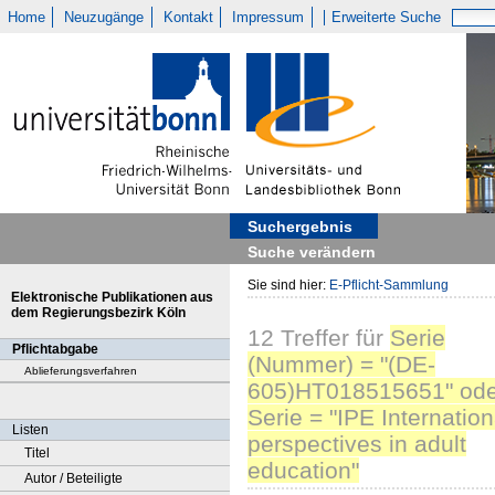
Home
Neuzugänge
Kontakt
Impressum
Erweiterte Suche
Suchergebnis
Suche verändern
Sie sind hier:
E-Pflicht-Sammlung
Elektronische Publikationen aus
dem Regierungsbezirk Köln
12
Treffer
für
Serie
Pflichtabgabe
(Nummer) = "(DE-
Ablieferungsverfahren
605)HT018515651" ode
Serie = "IPE Internation
Listen
perspectives in adult
Titel
education"
Autor / Beteiligte