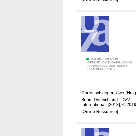
d
u
c
a
t
i
o
n
a
R
DAS DOKUMENT IST
ÖFFENTLICH ZUGÄNGLICH IM
n
RAHMEN DES DEUTSCHEN
e
URHEBERRECHTS.
d
t
A
h
L
i
Gartenschlaeger, Uwe (Hrsg
E
n
Bonn, Deutschland : DVV
k
International, [2019], © 201
i
[Online Ressource]
n
g
a