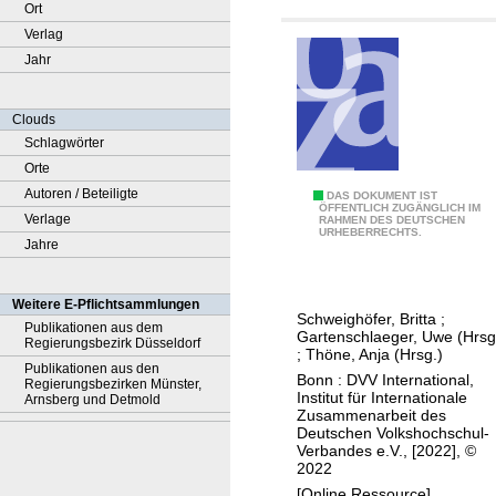
Ort
Verlag
Jahr
Clouds
Schlagwörter
Orte
Autoren / Beteiligte
C
DAS DOKUMENT IST
ÖFFENTLICH ZUGÄNGLICH IM
Verlage
RAHMEN DES DEUTSCHEN
i
URHEBERRECHTS.
Jahre
t
i
z
Weitere E-Pflichtsammlungen
Schweighöfer, Britta
;
e
Publikationen aus dem
Gartenschlaeger, Uwe (Hrsg
Regierungsbezirk Düsseldorf
n
;
Thöne, Anja (Hrsg.)
Publikationen aus den
s
Bonn : DVV International,
Regierungsbezirken Münster,
Institut für Internationale
Arnsberg und Detmold
h
Zusammenarbeit des
i
Deutschen Volkshochschul-
Verbandes e.V., [2022], ©
p
2022
e
[Online Ressource]