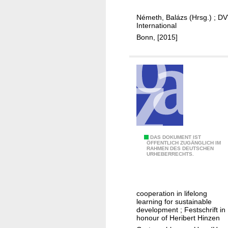
t
p
a
?
m
Németh, Balázs (Hrsg.)
;
DV
r
International
e
c
Bonn, [2015]
n
h
t
a
g
n
o
d
a
d
l
e
s
v
e
l
A
DAS DOKUMENT IST
ÖFFENTLICH ZUGÄNGLICH IM
o
RAHMEN DES DEUTSCHEN
d
URHEBERRECHTS.
p
u
m
l
e
t
cooperation in lifelong
n
e
learning for sustainable
t
d
development ; Festschrift in
honour of Heribert Hinzen
i
u