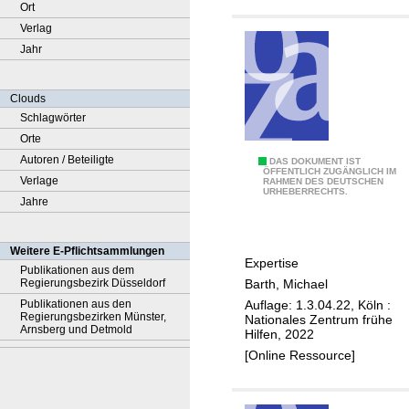
Ort
Verlag
Jahr
Clouds
Schlagwörter
Orte
Autoren / Beteiligte
G
DAS DOKUMENT IST
ÖFFENTLICH ZUGÄNGLICH IM
Verlage
RAHMEN DES DEUTSCHEN
e
URHEBERRECHTS.
Jahre
w
i
c
Weitere E-Pflichtsammlungen
Expertise
h
Publikationen aus dem
Barth, Michael
Regierungsbezirk Düsseldorf
t
Auflage: 1.3.04.22, Köln :
Publikationen aus den
i
Regierungsbezirken Münster,
Nationales Zentrum frühe
Arnsberg und Detmold
g
Hilfen, 2022
e
[Online Ressource]
A
n