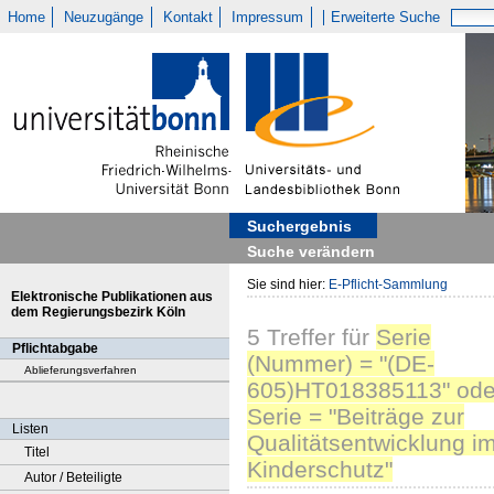
Home
Neuzugänge
Kontakt
Impressum
Erweiterte Suche
Suchergebnis
Suche verändern
Sie sind hier:
E-Pflicht-Sammlung
Elektronische Publikationen aus
dem Regierungsbezirk Köln
5
Treffer
für
Serie
Pflichtabgabe
(Nummer) = "(DE-
Ablieferungsverfahren
605)HT018385113" ode
Serie = "Beiträge zur
Listen
Qualitätsentwicklung i
Titel
Kinderschutz"
Autor / Beteiligte