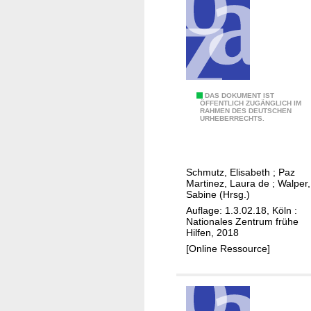
h
a
l
t
s
p
N
DAS DOKUMENT IST
u
ÖFFENTLICH ZUGÄNGLICH IM
RAHMEN DES DEUTSCHEN
a
n
URHEBERRECHTS.
t
k
i
t
o
e
Schmutz, Elisabeth
;
Paz
n
f
Martinez, Laura de
;
Walper,
a
Sabine (Hrsg.)
ü
l
Auflage: 1.3.02.18, Köln :
r
Nationales Zentrum frühe
e
K
Hilfen, 2018
r
i
[Online Ressource]
F
n
o
d
r
e
s
s