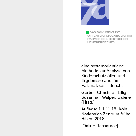
c
w
h
o
u
h
n
l
g
G
DAS DOKUMENT IST
g
ÖFFENTLICH ZUGÄNGLICH IM
s
RAHMEN DES DEUTSCHEN
e
e
URHEBERRECHTS.
s
m
f
t
e
ä
a
i
h
eine systemorientierte
n
n
r
Methode zur Analyse von
d
s
d
Kinderschutzfällen und
Ergebnisse aus fünf
u
a
u
Fallanalysen : Bericht
n
m
n
Gerber, Christine
;
Lillig,
d
l
g
Susanna
;
Walper, Sabine
S
(Hrsg.)
e
i
t
Auflage: 1.1.11.18, Köln :
r
n
Nationales Zentrum frühe
r
n
d
Hilfen, 2018
a
e
e
[Online Ressource]
t
n
r