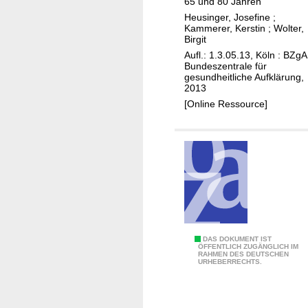
n
65 und 80 Jahren
u
s
Heusinger, Josefine
;
r
Kammerer, Kerstin
;
Wolter,
c
G
Birgit
h
e
Aufl.: 1.3.05.13, Köln : BZgA
e
Bundeszentrale für
s
gesundheitliche Aufklärung,
n
u
2013
n
[Online Ressource]
d
h
e
i
t
s
f
ö
L
DAS DOKUMENT IST
r
ÖFFENTLICH ZUGÄNGLICH IM
RAHMEN DES DEUTSCHEN
e
d
URHEBERRECHTS.
b
e
e
r
n
u