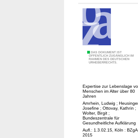
d
k
G
l
e
ä
s
r
u
u
n
n
d
g
h
D
DAS DOKUMENT IST
e
ÖFFENTLICH ZUGÄNGLICH IM
RAHMEN DES DEUTSCHEN
i
URHEBERRECHTS.
i
e
t
H
s
o
f
Expertise zur Lebenslage v
c
Menschen im Alter über 80
ö
h
Jahren
r
a
Amrhein, Ludwig
;
Heusinger
d
Josefine
;
Ottovay, Kathrin
;
l
e
Wolter, Birgit
;
t
Bundeszentrale für
r
Gesundheitliche Aufklärung
r
u
Aufl.: 1.3.02.15, Köln : BZgA
i
n
2015