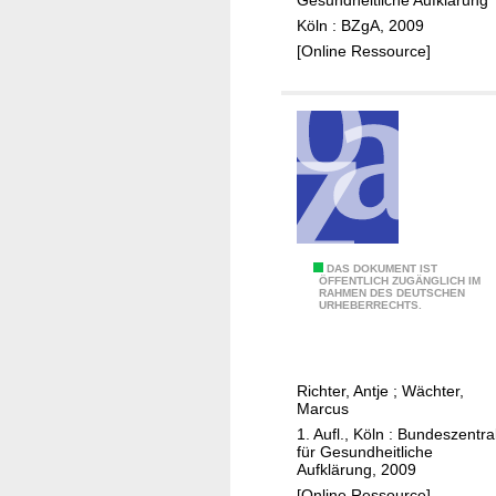
e
a
Köln : BZgA, 2009
d
k
[Online Ressource]
l
t
i
o
c
r
h
e
e
n
r
b
P
e
e
i
r
K
Z
DAS DOKUMENT IST
s
ÖFFENTLICH ZUGÄNGLICH IM
i
RAHMEN DES DEUTSCHEN
u
p
URHEBERRECHTS.
n
m
e
d
Z
k
e
u
t
r
Richter, Antje
;
Wächter,
s
i
Marcus
n
a
v
1. Aufl., Köln : Bundeszentra
u
m
für Gesundheitliche
e
n
Aufklärung, 2009
m
n
d
[Online Ressource]