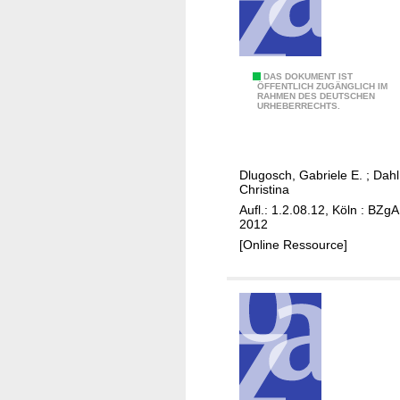
h
r
t
w
p
e
r
r
D
DAS DOKUMENT IST
ä
ÖFFENTLICH ZUGÄNGLICH IM
RAHMEN DES DEUTSCHEN
d
i
v
URHEBERRECHTS.
e
e
e
n
R
n
o
t
Dlugosch, Gabriele E.
;
Dahl
l
i
Christina
l
o
Aufl.: 1.2.08.12, Köln : BZgA
e
2012
n
d
[Online Ressource]
e
r
S
e
l
b
s