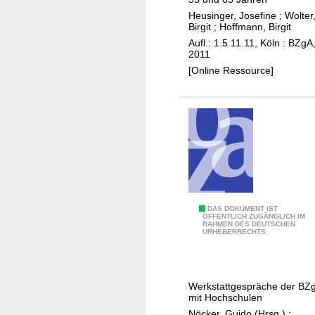
h
n
e
u
Heusinger, Josefine
;
Wolter
s
Birgit
;
Hoffmann, Birgit
n
t
c
Aufl.: 1.5.11.11, Köln : BZgA
A
z
2011
h
l
f
[Online Ressource]
e
t
a
n
e
k
-
n
t
e
o
i
r
n
e
e
n
P
i
r
m
P
DAS DOKUMENT IST
o
ÖFFENTLICH ZUGÄNGLICH IM
E
RAHMEN DES DEUTSCHEN
r
URHEBERRECHTS.
j
r
ä
e
w
v
k
a
e
t
Werkstattgespräche der BZ
c
n
mit Hochschulen
d
h
t
Nöcker, Guido (Hrsg.)
;