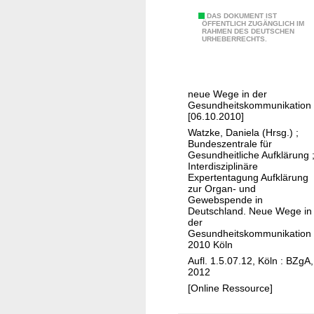
t
A
DAS DOKUMENT IST
w
ÖFFENTLICH ZUGÄNGLICH IM
RAHMEN DES DEUTSCHEN
u
i
URHEBERRECHTS.
f
r
k
k
l
s
neue Wege in der
ä
a
Gesundheitskommunikation 
r
[06.10.2010]
m
u
Watzke, Daniela (Hrsg.)
;
k
Bundeszentrale für
n
e
Gesundheitliche Aufklärung
g
Interdisziplinäre
i
Expertentagung Aufklärung
z
t
zur Organ- und
u
u
Gewebspende in
Deutschland. Neue Wege in
r
n
der
O
d
Gesundheitskommunikation
r
2010 Köln
A
g
Aufl. 1.5.07.12, Köln : BZgA,
c
2012
a
h
[Online Ressource]
n
t
-
s