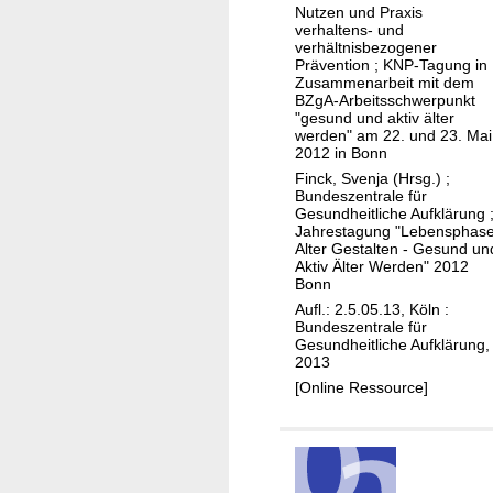
Nutzen und Praxis
s
n
verhaltens- und
p
g
verhältnisbezogener
Prävention ; KNP-Tagung in
h
i
Zusammenarbeit mit dem
a
n
BZgA-Arbeitsschwerpunkt
"gesund und aktiv älter
s
S
werden" am 22. und 23. Mai
e
e
2012 in Bonn
A
t
Finck, Svenja (Hrsg.)
;
Bundeszentrale für
l
t
Gesundheitliche Aufklärung
t
i
Jahrestagung "Lebensphas
e
n
Alter Gestalten - Gesund un
Aktiv Älter Werden" 2012
r
g
Bonn
g
s
Aufl.: 2.5.05.13, Köln :
e
Bundeszentrale für
Gesundheitliche Aufklärung,
s
2013
t
[Online Ressource]
a
l
t
e