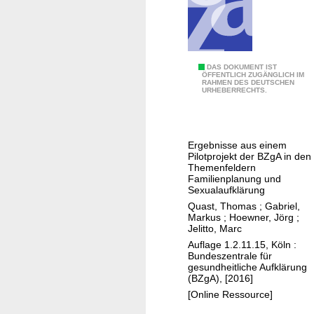
e
r
e
i
S
DAS DOKUMENT IST
g
ÖFFENTLICH ZUGÄNGLICH IM
RAHMEN DES DEUTSCHEN
o
n
URHEBERRECHTS.
c
i
i
s
a
s
Ergebnisse aus einem
l
e
Pilotprojekt der BZgA in den
M
Themenfeldern
i
Familienplanung und
e
m
Sexualaufklärung
d
A
Quast, Thomas
;
Gabriel,
i
l
Markus
;
Hoewner, Jörg
;
Jelitto, Marc
a
t
Auflage 1.2.11.15, Köln :
i
e
Bundeszentrale für
n
r
gesundheitliche Aufklärung
(BZgA), [2016]
d
-
[Online Ressource]
e
Ü
r