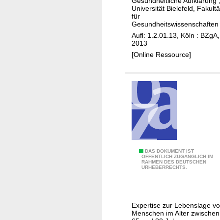
Gesundheitliche Aufklärung
Universität Bielefeld, Fakultä
h
für
e
Gesundheitswissenschaften
r
Aufl: 1.2.01.13, Köln : BZgA,
u
2013
n
[Online Ressource]
g
v
o
n
P
r
o
j
A
DAS DOKUMENT IST
e
ÖFFENTLICH ZUGÄNGLICH IM
RAHMEN DES DEUTSCHEN
l
k
URHEBERRECHTS.
t
t
e
e
M
n
Expertise zur Lebenslage v
e
z
Menschen im Alter zwischen