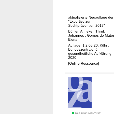
p
e
r
aktualisierte Neuauflage der
t
"Expertise zur
i
Suchtprävention 2013"
s
Bühler, Anneke
;
Thrul,
Johannes
;
Gomes de Matos
e
Elena
z
Auflage: 1.2.05.20, Köln :
u
Bundeszentrale für
gesundheitliche Aufklärung,
r
2020
S
[Online Ressource]
u
c
h
t
p
r
ä
v
e
DAS DOKUMENT IST