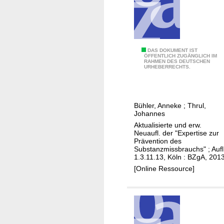
n
-
g
e
s
E
DAS DOKUMENT IST
ÖFFENTLICH ZUGÄNGLICH IM
u
RAHMEN DES DEUTSCHEN
x
URHEBERRECHTS.
n
p
d
e
u
r
Bühler, Anneke
;
Thrul,
n
t
Johannes
d
i
Aktualisierte und erw.
a
s
Neuaufl. der "Expertise zur
Prävention des
k
e
Substanzmissbrauchs" ; Aufl
t
z
1.3.11.13, Köln : BZgA, 201
i
u
[Online Ressource]
v
r
ä
S
l
u
t
c
e