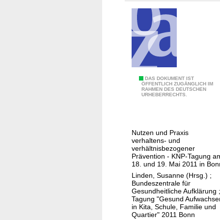
u
a
n
m
d
k
G
e
e
i
w
t
e
b
G
DAS DOKUMENT IST
ÖFFENTLICH ZUGÄNGLICH IM
b
e
RAHMEN DES DEUTSCHEN
e
URHEBERRECHTS.
e
i
s
s
d
u
p
e
n
e
Nutzen und Praxis
r
d
verhaltens- und
n
G
a
verhältnisbezogener
d
Prävention - KNP-Tagung a
e
u
18. und 19. Mai 2011 in Bon
e
s
f
Linden, Susanne (Hrsg.)
;
i
u
w
Bundeszentrale für
n
n
Gesundheitliche Aufklärung
a
Tagung "Gesund Aufwachse
D
d
c
in Kita, Schule, Familie und
e
h
Quartier" 2011 Bonn
h