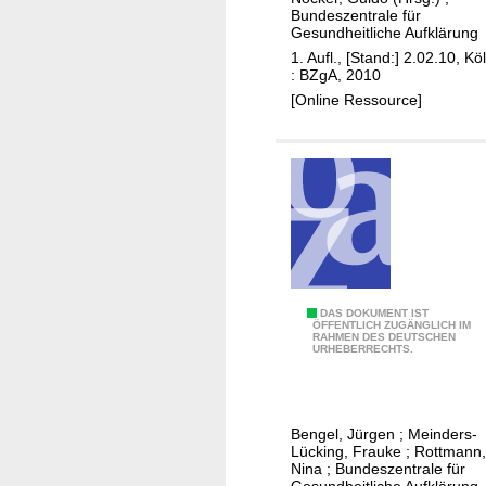
o
s
i
Bundeszentrale für
k
Gesundheitliche Aufklärung
e
o
u
1. Aufl., [Stand:] 2.02.10, Kö
n
n
m
: BZgA, 2010
e
i
e
[Online Ressource]
n
m
n
a
F
t
l
o
a
t
k
t
e
u
i
r
s
o
u
n
n
t
S
DAS DOKUMENT IST
ÖFFENTLICH ZUGÄNGLICH IM
e
RAHMEN DES DEUTSCHEN
c
URHEBERRECHTS.
r
h
s
u
c
t
Bengel, Jürgen
;
Meinders-
h
z
Lücking, Frauke
;
Rottmann,
i
f
Nina
;
Bundeszentrale für
Gesundheitliche Aufklärung