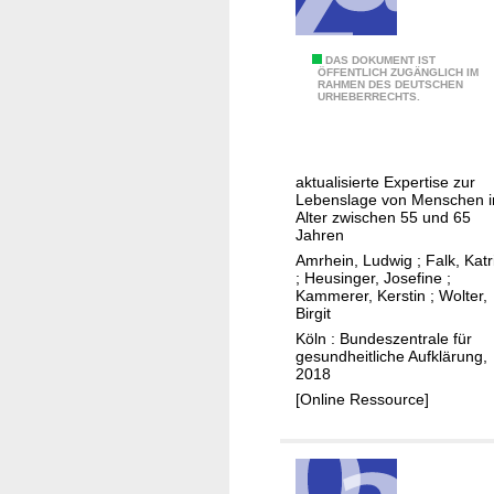
D
DAS DOKUMENT IST
ÖFFENTLICH ZUGÄNGLICH IM
RAHMEN DES DEUTSCHEN
i
URHEBERRECHTS.
e
"
J
aktualisierte Expertise zur
u
Lebenslage von Menschen 
n
Alter zwischen 55 und 65
Jahren
g
Amrhein, Ludwig
;
Falk, Katr
e
;
Heusinger, Josefine
;
n
Kammerer, Kerstin
;
Wolter,
Birgit
A
Köln : Bundeszentrale für
l
gesundheitliche Aufklärung,
t
2018
e
[Online Ressource]
n
"
I