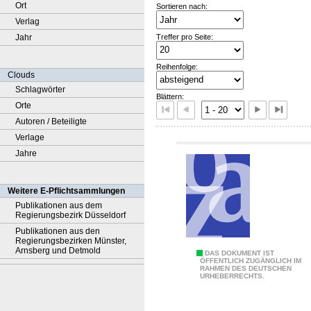
Ort
Sortieren nach:
Verlag
Treffer pro Seite:
Jahr
Reihenfolge:
Clouds
Schlagwörter
Blättern:
Orte
Autoren / Beteiligte
Verlage
Jahre
Weitere E-Pflichtsammlungen
Publikationen aus dem
Regierungsbezirk Düsseldorf
Publikationen aus den
Regierungsbezirken Münster,
Arnsberg und Detmold
D
DAS DOKUMENT IST
ÖFFENTLICH ZUGÄNGLICH IM
RAHMEN DES DEUTSCHEN
i
URHEBERRECHTS.
e
H