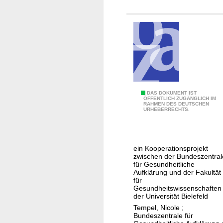
g
g
e
i
n
n
D
e
u
t
s
Q
DAS DOKUMENT IST
c
ÖFFENTLICH ZUGÄNGLICH IM
RAHMEN DES DEUTSCHEN
u
h
URHEBERRECHTS.
a
l
l
a
i
n
ein Kooperationsprojekt
t
d
zwischen der Bundeszentral
ä
für Gesundheitliche
Aufklärung und der Fakultät
t
für
s
Gesundheitswissenschaften
der Universität Bielefeld
s
Tempel, Nicole
;
i
Bundeszentrale für
c