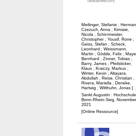
f
URHEBERRECHTS.
g
s
v
ü
e
i
e
r
M
n
l
e
a
G
Meilinger, Stefanie
;
Herman
o
i
Czezuch, Anna
;
Kimiaie,
ß
h
p
n
Nicola
;
Schirrmeister,
n
a
Christopher
;
Yousif, Rone
;
m
K
a
Geiss, Stefan
;
Scheck,
n
e
r
Leonhard
;
Weissmann,
h
a
Martin
;
Gödde, Felix
;
Maye
n
a
m
Bernhard
;
Zinner, Tobias
;
)
t
n
Barry, James
;
Pfeilsticker,
e
Klaus
;
Kraiczy, Markus
;
o
k
n
Winter, Kevin
;
Altayara,
f
e
Abdullah
;
Reise, Christian
;
i
Rivera, Mariella
;
Deneke,
n
Hartwig
;
Witthuhn, Jonas
[..
n
h
Sankt Augustin : Hochschule
n
a
Bonn-Rhein-Sieg, Novembe
o
u
2021
v
s
[Online Ressource]
a
i
t
n
i
G