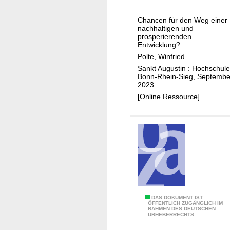
i
r
i
k
t
Chancen für den Weg einer
n
a
nachhaltigen und
i
a
-
prosperierenden
c
Entwicklung?
r
K
i
Polte, Winfried
y
o
p
Sankt Augustin : Hochschule
c
n
Bonn-Rhein-Sieg, Septembe
a
o
t
2023
t
l
i
[Online Ressource]
o
l
n
r
a
e
y
b
n
r
o
t
e
r
d
s
a
e
e
t
r
a
i
W
r
T
DAS DOKUMENT IST
o
i
ÖFFENTLICH ZUGÄNGLICH IM
c
RAHMEN DES DEUTSCHEN
h
n
d
URHEBERRECHTS.
h
e
i
e