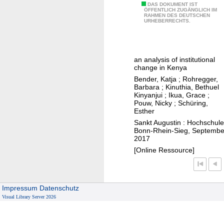
n
t
K
U
DAS DOKUMENT IST
ÖFFENTLICH ZUGÄNGLICH IM
s
i
a
RAHMEN DES DEUTSCHEN
n
URHEBERRECHTS.
a
g
u
d
b
u
f
e
s
n
e
r
i
g
an analysis of institutional
n
s
change in Kenya
c
t
t
Bender, Katja
;
Rohregger,
h
s
a
Barbara
;
Kinuthia, Bethuel
t
Kinyanjui
;
Ikua, Grace
;
c
n
Pouw, Nicky
;
Schüring,
i
h
d
Esther
m
e
i
Sankt Augustin : Hochschule
K
Bonn-Rhein-Sieg, Septembe
i
n
o
2017
d
g
n
[Online Ressource]
u
m
t
n
u
e
g
l
x
Impressum
Datenschutz
s
t
t
Visual Library Server 2026
f
i
v
a
p
o