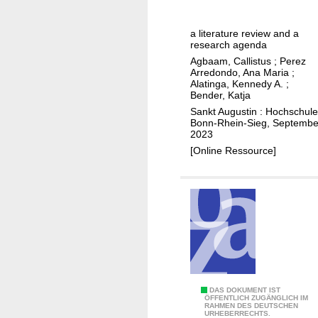
f
p
n
r
o
o
a
s
r
a literature review and a
l
n
p
research agenda
s
i
i
r
Agbaam, Callistus
;
Perez
u
t
n
Arredondo, Ana Maria
;
ü
s
Alatinga, Kennedy A.
;
i
t
c
Bender, Katja
t
c
e
h
Sankt Augustin : Hochschule
a
a
r
e
Bonn-Rhein-Sieg, Septembe
i
2023
l
n
n
[Online Ressource]
e
a
a
c
t
b
o
i
l
n
o
e
o
n
d
m
a
e
y
l
v
o
r
e
f
e
A
DAS DOKUMENT IST
l
s
s
ÖFFENTLICH ZUGÄNGLICH IM
RAHMEN DES DEUTSCHEN
f
o
URHEBERRECHTS.
u
e