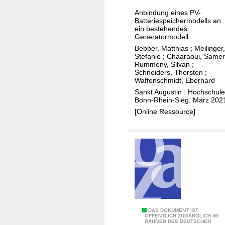
n
c
i
i
y
Anbindung eines PV-
e
c
Batteriespeichermodells an
f
s
ein bestehendes
h
o
Generatormodell
e
k
r
Bebber, Matthias
;
Meilinger,
l
e
Stefanie
;
Chaaraoui, Samer
h
-
Rummeny, Silvan
;
i
e
Schneiders, Thorsten
;
H
t
a
Waffenschmidt, Eberhard
y
a
l
Sankt Augustin : Hochschule
b
Bonn-Rhein-Sieg, März 202
u
t
r
[Online Ressource]
f
h
i
n
f
d
a
a
-
c
c
S
h
i
y
h
l
s
a
i
t
l
t
e
t
i
D
DAS DOKUMENT IST
m
i
ÖFFENTLICH ZUGÄNGLICH IM
e
RAHMEN DES DEUTSCHEN
e