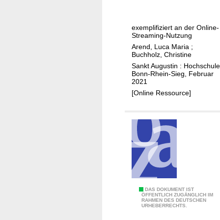
n
L
e
p
e
e
r
exemplifiziert an der Online-
b
m
o
Streaming-Nutzung
e
p
j
Arend, Luca Maria
;
n
i
Buchholz, Christine
e
a
r
Sankt Augustin : Hochschule
c
Bonn-Rhein-Sieg, Februar
u
i
t
2021
s
s
E
[Online Ressource]
?
c
n
h
e
e
r
A
S
n
H
a
e
l
l
y
F
s
N
DAS DOKUMENT IST
(
ÖFFENTLICH ZUGÄNGLICH IM
e
RAHMEN DES DEUTSCHEN
e
e
URHEBERRECHTS.
z
g
n