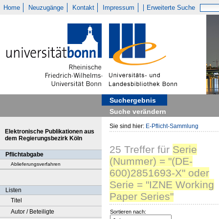
Home
Neuzugänge
Kontakt
Impressum
Erweiterte Suche
Suchergebnis
Suche verändern
Sie sind hier:
E-Pflicht-Sammlung
Elektronische Publikationen aus
dem Regierungsbezirk Köln
25
Treffer
für
Serie
Pflichtabgabe
(Nummer) = "(DE-
Ablieferungsverfahren
600)2851693-X" oder
Serie = "IZNE Working
Listen
Paper Series"
Titel
Autor / Beteiligte
Sortieren nach: