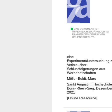
v
h
e
a
s
n
a
a
t
S
DAS DOKUMENT IST
e
ÖFFENTLICH ZUGÄNGLICH IM
RAHMEN DES DEUTSCHEN
i
l
URHEBERRECHTS.
n
l
d
i
k
t
eine
o
e
Experimentaluntersuchung 
n
Verbraucher-
-
Schlussfolgerungen aus
k
b
Werbebotschaften
r
a
Möller-Boldt, Marc
e
s
Sankt Augustin : Hochschule
t
Bonn-Rhein-Sieg, Dezembe
e
2021
e
d
[Online Ressource]
U
m
m
e
w
t