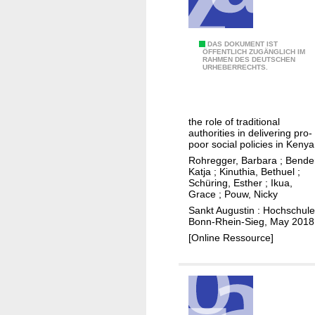
i
F
s
t
g
r
t
e
e
a
r
n
T
DAS DOKUMENT IST
m
ÖFFENTLICH ZUGÄNGLICH IM
m
i
RAHMEN DES DEUTSCHEN
h
V
URHEBERRECHTS.
i
b
e
e
n
u
p
r
g
t
o
h
u
i
the role of traditional
l
a
authorities in delivering pro-
n
o
i
poor social policies in Kenya
l
d
n
t
Rohregger, Barbara
;
Bender
t
e
g
Katja
;
Kinuthia, Bethuel
;
i
e
Schüring, Esther
;
Ikua,
r
r
c
Grace
;
Pouw, Nicky
n
g
i
s
Sankt Augustin : Hochschule
ä
d
Bonn-Rhein-Sieg, May 2018
o
n
l
[Online Ressource]
f
z
e
i
e
v
m
n
e
p
d
l
l