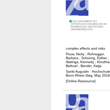
e
a
e
n
p
m
I
p
e
n
l
n
S
DAS DOKUMENT IST
f
i
t
ÖFFENTLICH ZUGÄNGLICH IM
RAHMEN DES DEUTSCHEN
o
o
c
URHEBERRECHTS.
a
c
r
a
t
i
m
t
i
a
a
i
o
complex effects and risks
l
t
o
n
Pouw, Nicky
;
Rohregger,
p
i
n
Barbara
;
Schüring, Esther
;
o
r
o
s
Alatinga, Kennedy
;
Kinuthia
r
Bethuel
;
Bender, Katja
o
n
(
w
Sankt Augustin : Hochschule
t
e
M
h
Bonn-Rhein-Sieg, May 2018
e
n
e
y
[Online Ressource]
c
a
t
i
t
u
P
n
i
f
V
s
o
d
N
t
n
i
e
i