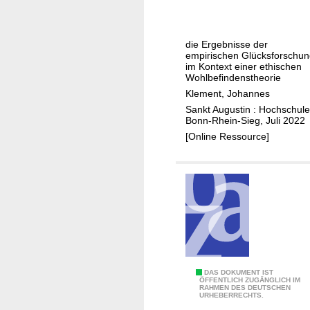
t
s
s
o
r
m
i
f
a
a
t
t
die Ergebnisse der
d
c
i
h
empirischen Glücksforschu
i
h
im Kontext einer ethischen
o
e
Wohlbefindenstheorie
c
t
n
G
Klement, Johannes
t
e
s
e
Sankt Augustin : Hochschule
i
i
r
Bonn-Rhein-Sieg, Juli 2022
o
n
m
[Online Ressource]
n
g
a
s
l
n
ü
-
c
G
k
h
l
a
i
n
c
a
h
E
DAS DOKUMENT IST
i
ÖFFENTLICH ZUGÄNGLICH IM
e
RAHMEN DES DEUTSCHEN
i
a
URHEBERRECHTS.
s
n