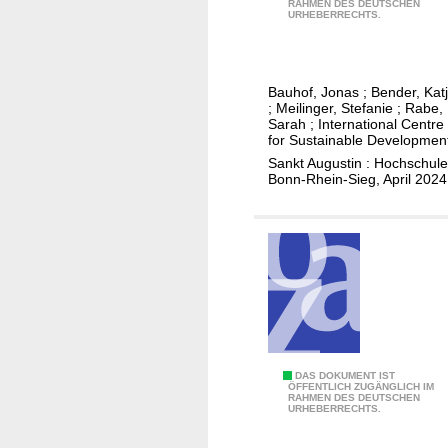
a
RAHMEN DES DEUTSCHEN
n
URHEBERRECHTS.
n
t
s
e
d
r
i
Bauhof, Jonas
;
Bender, Kat
-
;
Meilinger, Stefanie
;
Rabe,
s
a
Sarah
;
International Centre
c
for Sustainable Developmen
n
i
Sankt Augustin : Hochschule
d
Bonn-Rhein-Sieg, April 2024
p
t
l
r
i
a
n
n
a
s
r
d
y
i
a
s
n
c
A
DAS DOKUMENT IST
ÖFFENTLICH ZUGÄNGLICH IM
d
i
RAHMEN DES DEUTSCHEN
f
URHEBERRECHTS.
p
p
r
a
l