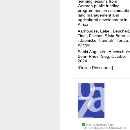
learning lessons from
r
German public funding
a
programmes on sustainable
land management and
c
agricultural development in
t
Africa
i
Aarnoudse, Eefje
;
Beuchelt,
Tina
;
Fischer, Silvia Berenic
c
;
Jaenicke, Hannah
;
Terlau,
e
Wiltrud
s
Sankt Augustin : Hochschule
Bonn-Rhein-Sieg, October
i
2024
n
[Online Ressource]
f
u
n
d
i
n
g
t
r
I
DAS DOKUMENT IST
ÖFFENTLICH ZUGÄNGLICH IM