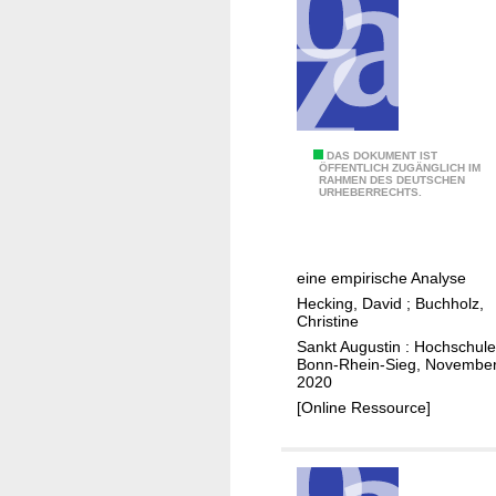
e
h
l
o
t
d
s
s
l
f
o
o
D
DAS DOKUMENT IST
g
ÖFFENTLICH ZUGÄNGLICH IM
r
RAHMEN DES DEUTSCHEN
e
URHEBERRECHTS.
a
i
r
n
m
E
s
p
i
w
r
eine empirische Analyse
n
i
o
Hecking, David
;
Buchholz,
s
Christine
r
v
a
Sankt Augustin : Hochschule
k
e
t
Bonn-Rhein-Sieg, Novembe
s
d
2020
z
a
P
[Online Ressource]
v
m
V
o
e
y
n
r
i
N