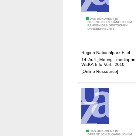
K
DAS DOKUMENT IST
ÖFFENTLICH ZUGÄNGLICH IM
RAHMEN DES DEUTSCHEN
r
URHEBERRECHTS.
e
u
z
Region Nationalpark Eifel
a
14. Aufl., Mering : mediaprint
u
WEKA-Info-Verl., 2010
,
[Online Ressource]
K
r
e
i
s
D
ü
r
e
N
DAS DOKUMENT IST
ÖFFENTLICH ZUGÄNGLICH IM