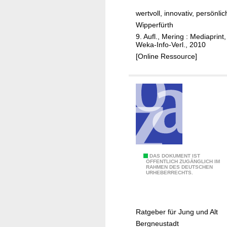
i
e
wertvoll, innovativ, persönlic
e
r
Wipperfürth
s
i
9. Aufl., Mering : Mediaprint,
p
n
Weka-Info-Verl., 2010
a
f
[Online Ressource]
r
o
e
r
n
m
i
a
n
t
d
i
e
o
r
n
S
W
F
DAS DOKUMENT IST
ÖFFENTLICH ZUGÄNGLICH IM
t
i
RAHMEN DES DEUTSCHEN
a
URHEBERRECHTS.
a
p
m
d
p
i
t
e
l
Ratgeber für Jung und Alt
B
r
i
Bergneustadt