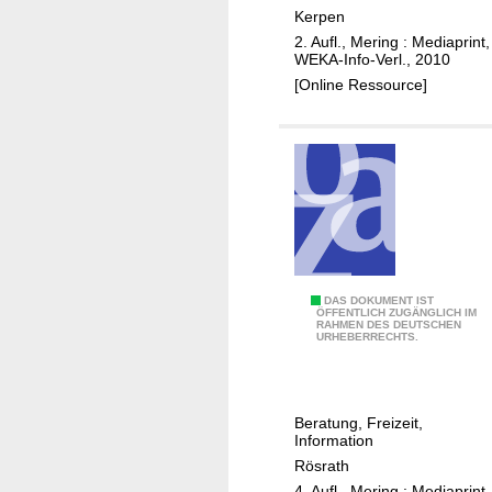
n
p
Kerpen
e
e
2. Aufl., Mering : Mediaprint,
n
k
WEKA-Info-Verl., 2010
l
t
[Online Ressource]
o
i
h
v
n
e
t
A
l
t
e
r
/
S
DAS DOKUMENT IST
ÖFFENTLICH ZUGÄNGLICH IM
S
RAHMEN DES DEUTSCHEN
e
URHEBERRECHTS.
t
n
a
i
d
o
Beratung, Freizeit,
t
r
Information
K
e
Rösrath
e
n
4. Aufl., Mering : Mediaprint,