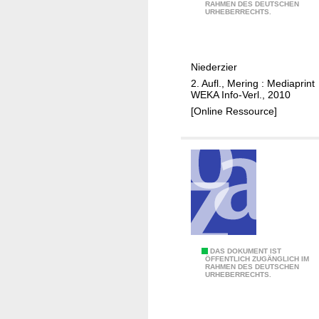
n
RAHMEN DES DEUTSCHEN
i
URHEBERRECHTS.
e
d
e
Niederzier
r
2. Aufl., Mering : Mediaprint
z
WEKA Info-Verl., 2010
i
[Online Ressource]
e
r
,
w
o
s
i
c
h
P
DAS DOKUMENT IST
ÖFFENTLICH ZUGÄNGLICH IM
W
RAHMEN DES DEUTSCHEN
e
URHEBERRECHTS.
o
r
h
s