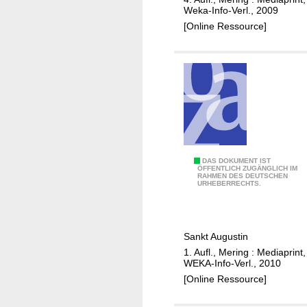
r
i
Weka-Info-Verl., 2009
p
n
[Online Ressource]
e
f
n
o
r
m
a
t
i
o
S
DAS DOKUMENT IST
n
ÖFFENTLICH ZUGÄNGLICH IM
RAHMEN DES DEUTSCHEN
t
/
URHEBERRECHTS.
a
S
n
t
d
a
Sankt Augustin
e
d
1. Aufl., Mering : Mediaprint,
s
t
WEKA-Info-Verl., 2010
a
R
[Online Ressource]
m
ö
t