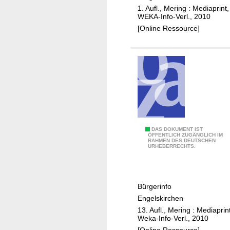
a
f
e
1. Aufl., Mering : Mediaprint,
e
ü
,
WEKA-Info-Verl., 2010
s
r
u
[Online Ressource]
w
t
n
e
h
s
i
e
l
r
e
e
r
Z
u
k
u
G
DAS DOKUMENT IST
ÖFFENTLICH ZUGÄNGLICH IM
n
RAHMEN DES DEUTSCHEN
e
URHEBERRECHTS.
f
m
t
e
/
i
Bürgerinfo
S
n
Engelskirchen
t
d
13. Aufl., Mering : Mediaprint
a
e
Weka-Info-Verl., 2010
d
E
[Online Ressource]