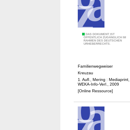
i
n
d
l
a
r
K
DAS DOKUMENT IST
ÖFFENTLICH ZUGÄNGLICH IM
RAHMEN DES DEUTSCHEN
r
URHEBERRECHTS.
e
u
z
Familienwegweiser
a
Kreuzau
u
1. Aufl., Mering : Mediaprint,
WEKA-Info-Verl., 2009
[Online Ressource]