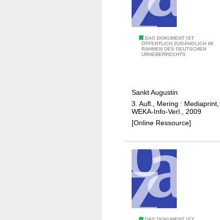
t
"
i
N
n
e
u
T
DAS DOKUMENT IST
ÖFFENTLICH ZUGÄNGLICH IM
e
RAHMEN DES DEUTSCHEN
i
URHEBERRECHTS.
s
p
W
p
o
s
Sankt Augustin
h
u
3. Aufl., Mering : Mediaprint,
n
n
WEKA-Info-Verl., 2009
e
d
[Online Ressource]
n
I
i
n
n
f
a
o
l
s
t
"
e
R
m
u
DAS DOKUMENT IST