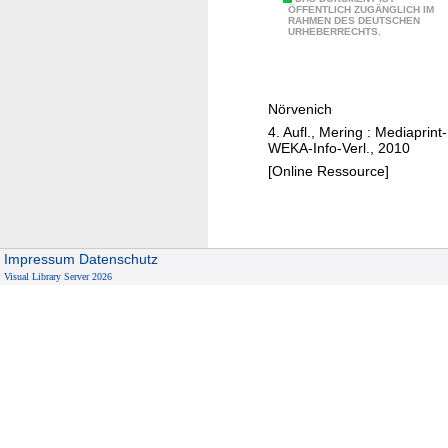
G
n
W
ÖFFENTLICH ZUGÄNGLICH IM
e
d
RAHMEN DES DEUTSCHEN
e
URHEBERRECHTS.
m
u
g
ä
m
w
u
s
e
Nörvenich
e
B
i
4. Aufl., Mering : Mediaprint-
r
a
s
WEKA-Info-Verl., 2010
"
u
e
[Online Ressource]
e
r
n
/
"
N
i
ö
Impressum
Datenschutz
n
r
Visual Library Server 2026
S
v
a
e
n
n
k
i
t
c
A
h
u