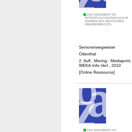
m
m
e
Ä
DAS DOKUMENT IST
ÖFFENTLICH ZUGÄNGLICH IM
r
RAHMEN DES DEUTSCHEN
l
URHEBERRECHTS.
s
t
b
e
a
r
Seniorenwegweiser
c
w
Odenthal
h
e
2. Aufl., Mering : Mediaprint,
r
WEKA-Info-Verl., 2010
d
[Online Ressource]
e
n
i
n
O
d
e
n
t
B
DAS DOKUMENT IST