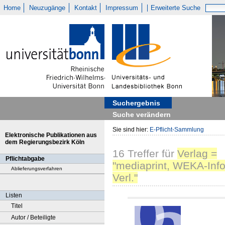
Home
Neuzugänge
Kontakt
Impressum
Erweiterte Suche
Suchergebnis
Suche verändern
Sie sind hier:
E-Pflicht-Sammlung
Elektronische Publikationen aus
dem Regierungsbezirk Köln
16
Treffer
für
Verlag =
Pflichtabgabe
"mediaprint, WEKA-Info
Ablieferungsverfahren
Verl."
Listen
Titel
Autor / Beteiligte