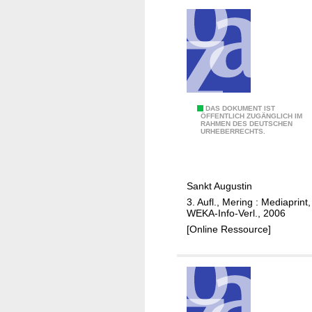
s
b
r
r
a
o
t
s
h
c
h
ü
T
DAS DOKUMENT IST
ÖFFENTLICH ZUGÄNGLICH IM
r
RAHMEN DES DEUTSCHEN
i
URHEBERRECHTS.
e
p
S
p
a
s
Sankt Augustin
n
u
3. Aufl., Mering : Mediaprint,
k
n
WEKA-Info-Verl., 2006
t
d
[Online Ressource]
A
I
u
n
g
f
u
o
s
s