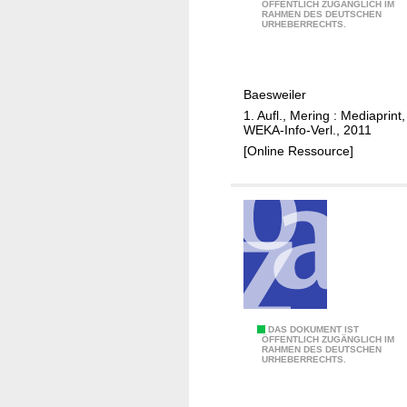
ÖFFENTLICH ZUGÄNGLICH IM
h
RAHMEN DES DEUTSCHEN
a
URHEBERRECHTS.
a
u
l
e
n
Baesweiler
,
1. Aufl., Mering : Mediaprint,
S
WEKA-Info-Verl., 2011
a
[Online Ressource]
n
i
e
r
e
n
,
E
n
B
DAS DOKUMENT IST
ÖFFENTLICH ZUGÄNGLICH IM
e
RAHMEN DES DEUTSCHEN
ü
URHEBERRECHTS.
r
r
g
g