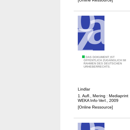
t
n
B
g
e
e
r
l
g
s
n
k
e
i
u
r
s
c
H
DAS DOKUMENT IST
ÖFFENTLICH ZUGÄNGLICH IM
t
h
RAHMEN DES DEUTSCHEN
e
URHEBERRECHTS.
a
e
i
d
n
r
t
a
Lindlar
t
1. Aufl., Mering : Mediaprint
e
WEKA Info-Verl., 2009
n
[Online Ressource]
i
n
L