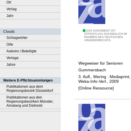
Ort
Verlag
Jahr
Ä
DAS DOKUMENT IST
Clouds
ÖFFENTLICH ZUGÄNGLICH IM
RAHMEN DES DEUTSCHEN
Schlagwörter
l
URHEBERRECHTS.
Orte
t
Autoren / Beteiligte
e
Verlage
r
Wegweiser für Senioren
Jahre
w
Gummersbach
e
3. Aufl., Mering : Mediaprint,
r
Weitere E-Pflichtsammlungen
Weka-Info-Verl., 2009
d
Publikationen aus dem
[Online Ressource]
Regierungsbezirk Düsseldorf
e
Publikationen aus den
n
Regierungsbezirken Münster,
i
Arnsberg und Detmold
n
G
u