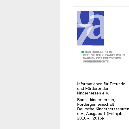
f
K
DAS DOKUMENT IST
ÖFFENTLICH ZUGÄNGLICH IM
RAHMEN DES DEUTSCHEN
i
URHEBERRECHTS.
n
d
e
Informationen für Freunde
r
und Förderer der
h
kinderherzen e.V.
e
Bonn : kinderherzen,
Fördergemeinschaft
r
Deutsche Kinderherzzentre
z
e.V., Ausgabe 1 (Frühjahr
2016)-, [2016]-
e
n