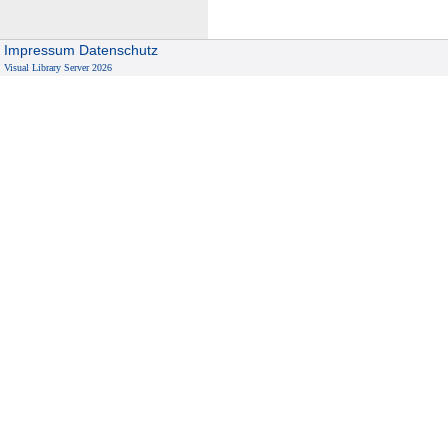
B
r
Impressum
Datenschutz
i
Visual Library Server 2026
e
f