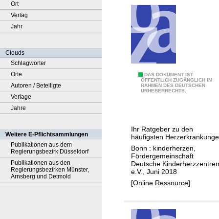
Ort
Verlag
Jahr
Clouds
Schlagwörter
Orte
A
DAS DOKUMENT IST
ÖFFENTLICH ZUGÄNGLICH IM
Autoren / Beteiligte
RAHMEN DES DEUTSCHEN
n
URHEBERRECHTS.
Verlage
g
Jahre
e
b
Ihr Ratgeber zu den
o
Weitere E-Pflichtsammlungen
häufigsten Herzerkrankung
r
Publikationen aus dem
Bonn : kinderherzen,
Regierungsbezirk Düsseldorf
e
Fördergemeinschaft
Publikationen aus den
Deutsche Kinderherzzentre
n
Regierungsbezirken Münster,
e.V., Juni 2018
Arnsberg und Detmold
e
[Online Ressource]
H
e
r