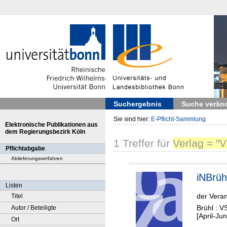
Suchergebnis
Suche verän
Sie sind hier:
E-Pflicht-Sammlung
Elektronische Publikationen aus
dem Regierungsbezirk Köln
1
Treffer
für
Verlag = "
Pflichtabgabe
Ablieferungsverfahren
iNBrüh
Listen
der Veran
Titel
Brühl : V
Autor / Beteiligte
[April-Jun
Ort