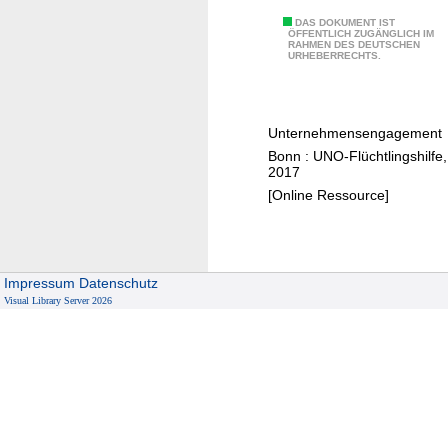
f
e
W
DAS DOKUMENT IST
ÖFFENTLICH ZUGÄNGLICH IM
n
RAHMEN DES DEUTSCHEN
i
URHEBERRECHTS.
r
k
u
Unternehmensengagement
n
Bonn : UNO-Flüchtlingshilfe,
g
2017
s
[Online Ressource]
v
o
l
l
Impressum
Datenschutz
h
Visual Library Server 2026
e
l
f
e
n