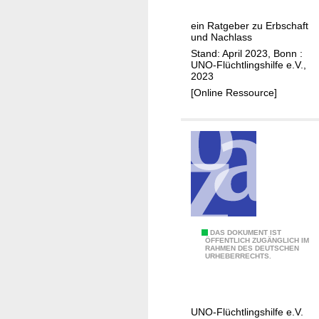
u
t
ein Ratgeber zu Erbschaft
e
und Nachlass
n
Stand: April 2023, Bonn :
H
UNO-Flüchtlingshilfe e.V.,
2023
ä
[Online Ressource]
n
d
e
n
J
DAS DOKUMENT IST
ÖFFENTLICH ZUGÄNGLICH IM
RAHMEN DES DEUTSCHEN
a
URHEBERRECHTS.
h
r
e
UNO-Flüchtlingshilfe e.V.
s