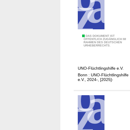
n
-
P
e
r
s
U
DAS DOKUMENT IST
ÖFFENTLICH ZUGÄNGLICH IM
p
RAHMEN DES DEUTSCHEN
n
URHEBERRECHTS.
e
s
k
e
t
r
UNO-Flüchtlingshilfe e.V.
i
e
Bonn : UNO-Flüchtlingshilfe
v
H
e.V., 2024-, [2025]-
e
i
n
l
s
f
c
e
h
.
a
.
f
.