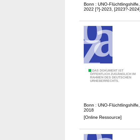
Bonn : UNO-Flüchtlingshilfe,
b
2022 [?]-2023, [2023?-2024
e
r
i
c
h
t
.
.
.
L
DAS DOKUMENT IST
ÖFFENTLICH ZUGÄNGLICH IM
RAHMEN DES DEUTSCHEN
e
URHEBERRECHTS.
b
e
n
Bonn : UNO-Flüchtlingshilfe,
r
2018
e
[Online Ressource]
t
t
e