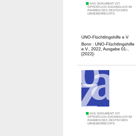
F
DAS DOKUMENT IST
ÖFFENTLICH ZUGÄNGLICH IM
RAHMEN DES DEUTSCHEN
l
URHEBERRECHTS.
u
c
h
UNO-Flüchtlingshilfe e.V.
t
Bonn : UNO-Flüchtlingshilfe
p
e.V., 2022, Ausgabe 01-,
u
[2022]-
n
k
t
I
DAS DOKUMENT IST
ÖFFENTLICH ZUGÄNGLICH IM
RAHMEN DES DEUTSCHEN
n
URHEBERRECHTS.
g