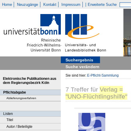
Home
Neuzugänge
Kontakt
Impressum
Erweiterte Suche
Suchergebnis
Suche verändern
Sie sind hier:
E-Pflicht-Sammlung
Elektronische Publikationen aus
dem Regierungsbezirk Köln
7
Treffer
für
Verlag =
Pflichtabgabe
"UNO-Flüchtlingshilfe"
Ablieferungsverfahren
Listen
Titel
Autor / Beteiligte