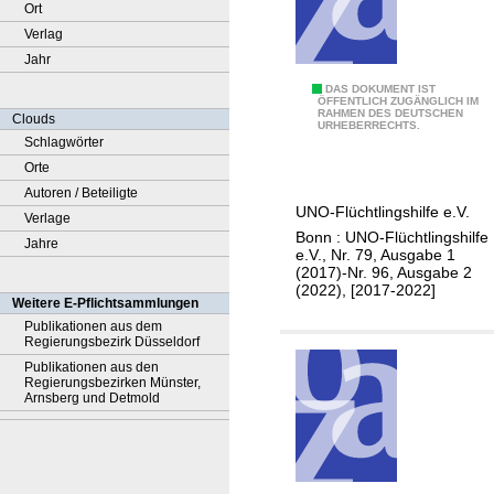
Ort
Verlag
Jahr
A
DAS DOKUMENT IST
ÖFFENTLICH ZUGÄNGLICH IM
RAHMEN DES DEUTSCHEN
k
Clouds
URHEBERRECHTS.
t
Schlagwörter
u
Orte
e
Autoren / Beteiligte
UNO-Flüchtlingshilfe e.V.
l
Verlage
Bonn : UNO-Flüchtlingshilfe
l
Jahre
e.V., Nr. 79, Ausgabe 1
(2017)-Nr. 96, Ausgabe 2
(2022), [2017-2022]
Weitere E-Pflichtsammlungen
Publikationen aus dem
Regierungsbezirk Düsseldorf
Publikationen aus den
Regierungsbezirken Münster,
Arnsberg und Detmold