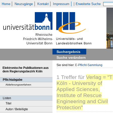
Home
Neuzugänge
Kontakt
Impressum
Erweiterte Suche
Suchergebnis
Suche verändern
Sie sind hier:
E-Pflicht-Sammlung
Elektronische Publikationen aus
dem Regierungsbezirk Köln
1
Treffer
für
Verlag = "
Pflichtabgabe
Köln - University of
Ablieferungsverfahren
Applied Sciences,
Institute of Rescue
Listen
Engineering and Civil
Titel
Protection"
Autor / Beteiligte