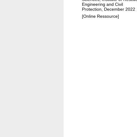
i
Engineering and Civil
Protection, December 2022
2
[Online Ressource]
0
2
1