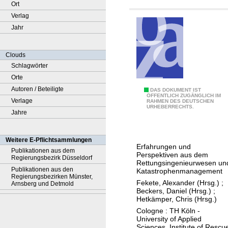
Ort
Verlag
Jahr
Clouds
Schlagwörter
Orte
Autoren / Beteiligte
D
DAS DOKUMENT IST
ÖFFENTLICH ZUGÄNGLICH IM
Verlage
RAHMEN DES DEUTSCHEN
i
URHEBERRECHTS.
Jahre
e
F
l
Weitere E-Pflichtsammlungen
Erfahrungen und
u
Publikationen aus dem
Perspektiven aus dem
Regierungsbezirk Düsseldorf
t
Rettungsingenieurwesen un
Publikationen aus den
Katastrophenmanagement
i
Regierungsbezirken Münster,
Fekete, Alexander (Hrsg.)
;
Arnsberg und Detmold
m
Beckers, Daniel (Hrsg.)
;
J
Hetkämper, Chris (Hrsg.)
u
Cologne : TH Köln -
University of Applied
l
Sciences, Institute of Rescu