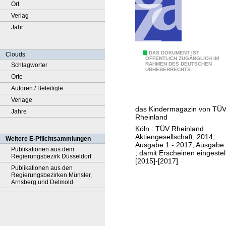
Ort
Verlag
Jahr
T
DAS DOKUMENT IST
Clouds
ÖFFENTLICH ZUGÄNGLICH IM
RAHMEN DES DEUTSCHEN
Schlagwörter
Ü
URHEBERRECHTS.
Orte
V
Autoren / Beteiligte
t
Verlage
e
das Kindermagazin von TÜ
Jahre
l
Rheinland
Köln : TÜV Rheinland
Aktiengesellschaft, 2014,
Weitere E-Pflichtsammlungen
Ausgabe 1 - 2017, Ausgabe
Publikationen aus dem
; damit Erscheinen eingestell
Regierungsbezirk Düsseldorf
[2015]-[2017]
Publikationen aus den
Regierungsbezirken Münster,
Arnsberg und Detmold