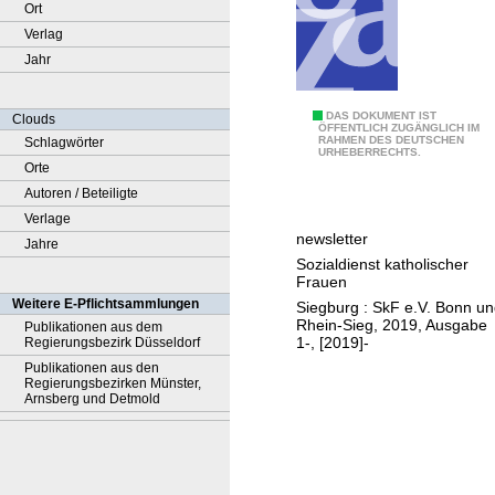
Ort
Verlag
Jahr
S
DAS DOKUMENT IST
Clouds
ÖFFENTLICH ZUGÄNGLICH IM
RAHMEN DES DEUTSCHEN
Schlagwörter
k
URHEBERRECHTS.
Orte
F
Autoren / Beteiligte
i
Verlage
n
newsletter
Jahre
f
Sozialdienst katholischer
o
Frauen
r
Weitere E-Pflichtsammlungen
Siegburg : SkF e.V. Bonn u
m
Rhein-Sieg, 2019, Ausgabe
Publikationen aus dem
1-, [2019]-
Regierungsbezirk Düsseldorf
i
Publikationen aus den
e
Regierungsbezirken Münster,
r
Arnsberg und Detmold
t