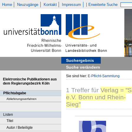
Home
Neuzugänge
Kontakt
Impressum
Erweiterte Suche
Suchergebnis
Suche verändern
Sie sind hier:
E-Pflicht-Sammlung
Elektronische Publikationen aus
dem Regierungsbezirk Köln
1
Treffer
für
Verlag = "
Pflichtabgabe
e.V. Bonn und Rhein-
Ablieferungsverfahren
Sieg"
Listen
Titel
Autor / Beteiligte