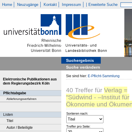
Home
Neuzugänge
Kontakt
Impressum
Erweiterte Suche
Suchergebnis
Suche verändern
Sie sind hier:
E-Pflicht-Sammlung
Elektronische Publikationen aus
dem Regierungsbezirk Köln
40
Treffer
für
Verlag =
Pflichtabgabe
"Südwind - –Institut für
Ablieferungsverfahren
Ökonomie und Ökumen
Sortieren nach:
Listen
Titel
Treffer pro Seite:
Autor / Beteiligte