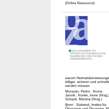
[Online Ressource]
s
g
i
e
e
r
r
"
u
n
g
v
o
G
DAS DOKUMENT IST
n
ÖFFENTLICH ZUGÄNGLICH IM
RAHMEN DES DEUTSCHEN
e
H
URHEBERRECHTS.
l
e
d
i
i
m
warum Heimatüberweisung
n
a
billiger, sicherer und schnell
B
werden müssen
t
e
Morazán, Pedro
;
Krone,
ü
Jannik
;
Knoke, Irene (Hrsg.
w
b
Schaub, Martina (Hrsg.)
e
e
Bonn : Südwind, Institut für
g
Ökonomie und Ökumene, M