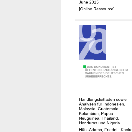
-
i
June 2015
w
k
[Online Ressource]
h
e
a
t
t
t
i
?
s
i
n
s
H
DAS DOKUMENT IST
i
ÖFFENTLICH ZUGÄNGLICH IM
RAHMEN DES DEUTSCHEN
a
d
URHEBERRECHTS.
n
e
d
t
l
h
Handlungsleitfaden sowie
u
e
Analysen für Indonesien,
n
Malaysia, Guatemala,
b
Kolumbien, Papua‐
g
l
Neuguinea, Thailand,
s
a
Honduras und Nigeria
l
c
Hütz-Adams, Friedel
;
Knoke