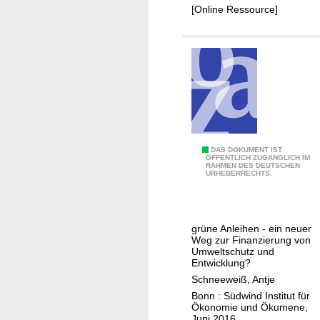
[Online Ressource]
l
h
a
?
n
d
G
DAS DOKUMENT IST
ÖFFENTLICH ZUGÄNGLICH IM
RAHMEN DES DEUTSCHEN
r
URHEBERRECHTS.
e
e
n
grüne Anleihen - ein neuer
b
Weg zur Finanzierung von
o
Umweltschutz und
Entwicklung?
n
Schneeweiß, Antje
d
Bonn : Südwind Institut für
s
Ökonomie und Ökumene,
-
Juni 2016