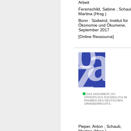
Arbeit
g
Ferenschild, Sabine
;
Schau
e
Martina (Hrsg.)
s
Bonn : Südwind, Institut für
c
Ökonomie und Ökumene,
September 2017
h
[Online Ressource]
e
i
t
e
r
t
?
M
DAS DOKUMENT IST
ÖFFENTLICH ZUGÄNGLICH IM
RAHMEN DES DEUTSCHEN
i
URHEBERRECHTS.
t
S
i
Pieper, Anton
;
Schaub,
c
Martina (Hrsg.)