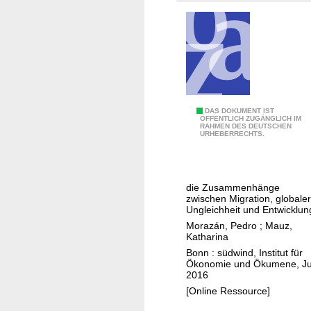
r
e
a
s
b
i
e
n
r
d
e
I
i
n
M
DAS DOKUMENT IST
n
v
ÖFFENTLICH ZUGÄNGLICH IM
RAHMEN DES DEUTSCHEN
i
s
e
URHEBERRECHTS.
g
e
s
r
i
t
a
t
o
die Zusammenhänge
t
i
r
zwischen Migration, globaler
i
g
Ungleichheit und Entwicklun
e
o
e
Morazán, Pedro
;
Mauz,
n
Katharina
n
r
p
Bonn : südwind, Institut für
u
S
f
Ökonomie und Ökumene, Ju
n
c
l
2016
d
h
i
[Online Ressource]
F
r
c