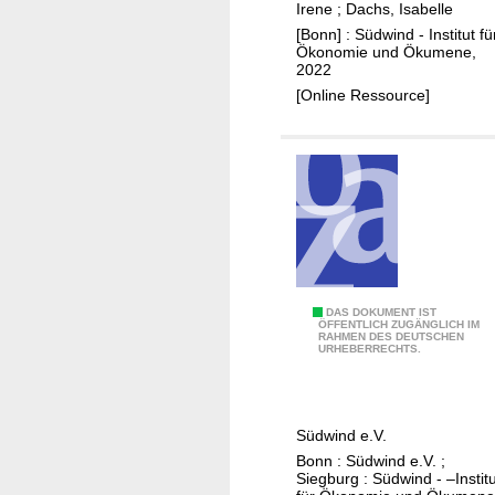
Irene
;
Dachs, Isabelle
e
k
[Bonn] : Südwind - Institut fü
i
b
Ökonomie und Ökumene,
t
o
2022
f
x
[Online Ressource]
a
w
d
i
e
t
n
h
z
t
u
h
r
e
D
g
J
DAS DOKUMENT IST
u
r
ÖFFENTLICH ZUGÄNGLICH IM
RAHMEN DES DEUTSCHEN
a
r
e
URHEBERRECHTS.
h
c
e
r
h
n
e
f
l
Südwind e.V.
s
ü
a
Bonn : Südwind e.V. ;
b
h
b
Siegburg : Südwind - –Institu