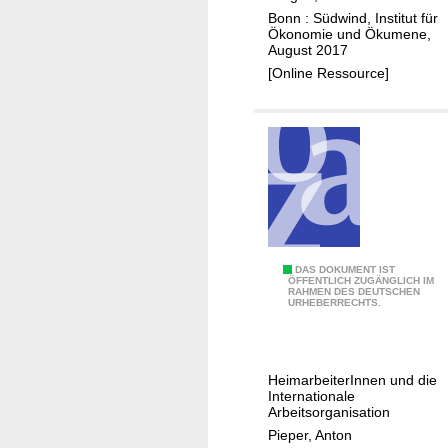
t
Bonn : Südwind, Institut für
i
Ökonomie und Ökumene,
August 2017
v
[Online Ressource]
e
G
e
s
c
h
ä
f
t
A
DAS DOKUMENT IST
ÖFFENTLICH ZUGÄNGLICH IM
s
RAHMEN DES DEUTSCHEN
r
URHEBERRECHTS.
m
b
o
e
d
i
e
HeimarbeiterInnen und die
t
Internationale
l
s
Arbeitsorganisation
l
r
Pieper, Anton