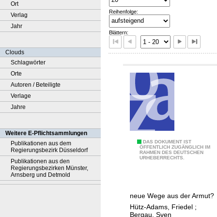
Ort
Reihenfolge:
Verlag
Jahr
Blättern:
Clouds
Schlagwörter
Orte
Autoren / Beteiligte
Verlage
Jahre
Weitere E-Pflichtsammlungen
A
DAS DOKUMENT IST
Publikationen aus dem
ÖFFENTLICH ZUGÄNGLICH IM
Regierungsbezirk Düsseldorf
RAHMEN DES DEUTSCHEN
l
URHEBERRECHTS.
Publikationen aus den
t
Regierungsbezirken Münster,
Arnsberg und Detmold
e
r
neue Wege aus der Armut?
n
Hütz-Adams, Friedel
;
a
Bergau, Sven