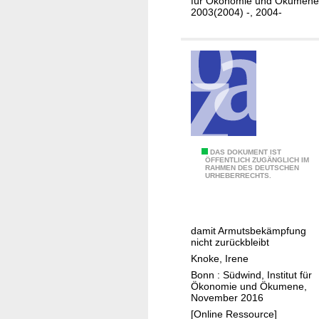
e
r
für Ökonomie und Ökumene
e
2003(2004) -, 2004-
r
u
l
i
n
?
c
g
h
d
t
e
r
R
i
s
K
DAS DOKUMENT IST
ÖFFENTLICH ZUGÄNGLICH IM
i
RAHMEN DES DEUTSCHEN
l
URHEBERRECHTS.
k
i
o
m
a
a
n
damit Armutsbekämpfung
f
nicht zurückbleibt
a
i
Knoke, Irene
l
n
Bonn : Südwind, Institut für
y
a
Ökonomie und Ökumene,
s
November 2016
n
e
[Online Ressource]