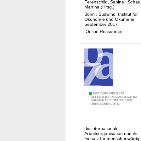
Ferenschild, Sabine
;
Schau
e
Martina (Hrsg.)
s
Bonn : Südwind, Institut für
c
Ökonomie und Ökumene,
September 2017
h
[Online Ressource]
e
i
t
e
r
t
?
M
DAS DOKUMENT IST
ÖFFENTLICH ZUGÄNGLICH IM
RAHMEN DES DEUTSCHEN
i
URHEBERRECHTS.
s
s
i
die internationale
o
Arbeitsorganisation und ihr
n
Einsatz für menschenwürdi