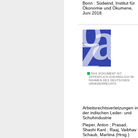
e
e
Bonn : Südwind, Institut für
i
Ökonomie und Ökumene,
c
Juni 2018
m
h
K
t
a
e
k
i
a
n
o
d
s
e
e
r
k
I
A
DAS DOKUMENT IST
t
ÖFFENTLICH ZUGÄNGLICH IM
n
RAHMEN DES DEUTSCHEN
u
o
URHEBERRECHTS.
f
f
r
o
d
r
e
Arbeitsrechtsverletzungen in
m
r
der indischen Leder- und
a
S
Schuhindustrie
l
t
Pieper, Anton
;
Prasad,
Shashi Kant
;
Raaj, Vaibhav
i
e
Schaub, Martina (Hrsg.)
t