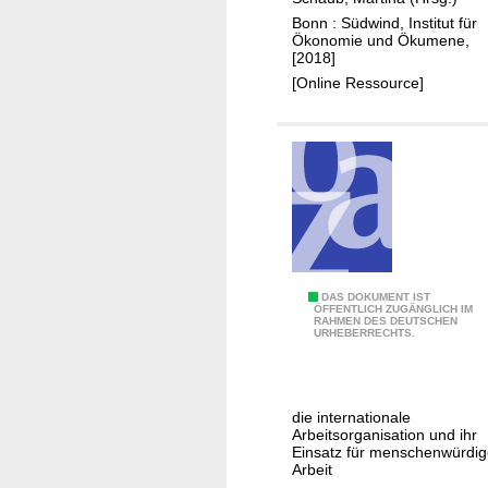
b
h
Bonn : Südwind, Institut für
a
t
Ökonomie und Ökumene,
l
u
[2018]
i
n
[Online Ressource]
s
g
i
e
r
u
n
g
M
DAS DOKUMENT IST
ÖFFENTLICH ZUGÄNGLICH IM
RAHMEN DES DEUTSCHEN
i
URHEBERRECHTS.
s
s
i
die internationale
o
Arbeitsorganisation und ihr
n
Einsatz für menschenwürdi
Arbeit
g