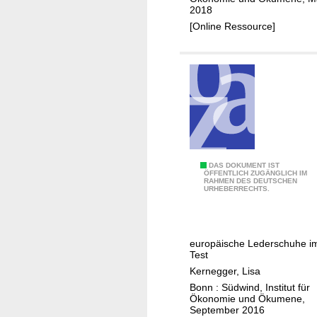
r
2018
u
w
[Online Ressource]
n
e
g
i
s
u
n
g
e
n
a
G
DAS DOKUMENT IST
ÖFFENTLICH ZUGÄNGLICH IM
u
RAHMEN DES DEUTSCHEN
i
URHEBERRECHTS.
s
f
D
t
e
i
europäische Lederschuhe i
u
m
Test
t
S
Kernegger, Lisa
s
c
Bonn : Südwind, Institut für
c
h
Ökonomie und Ökumene,
September 2016
h
u