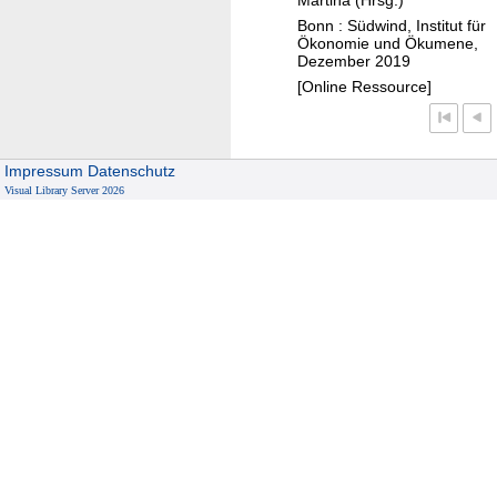
h
Bonn : Südwind, Institut für
e
Ökonomie und Ökumene,
Dezember 2019
r
[Online Ressource]
h
e
i
t
Impressum
Datenschutz
Visual Library Server 2026
f
a
i
r
?