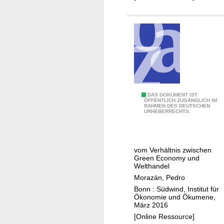
z
n
i
f
e
ü
r
r
u
P
n
a
g
l
g
m
e
D
DAS DOKUMENT IST
ö
ÖFFENTLICH ZUGÄNGLICH IM
s
RAHMEN DES DEUTSCHEN
i
l
URHEBERRECHTS.
t
e
p
a
L
r
l
e
o
t
vom Verhältnis zwischen
g
d
Green Economy und
e
e
Welthandel
u
n
n
Morazán, Pedro
z
d
Bonn : Südwind, Institut für
i
Ökonomie und Ökumene,
e
e
März 2016
v
r
[Online Ressource]
o