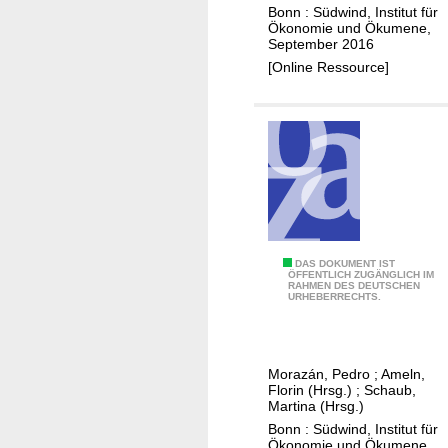
l
Bonn : Südwind, Institut für
ä
l
Ökonomie und Ökumene,
t
September 2016
e
[Online Ressource]
(
g
e
)
t
r
e
t
e
C
DAS DOKUMENT IST
n
ÖFFENTLICH ZUGÄNGLICH IM
RAHMEN DES DEUTSCHEN
h
URHEBERRECHTS.
a
n
c
Morazán, Pedro
;
Ameln,
e
Florin (Hrsg.)
;
Schaub,
n
Martina (Hrsg.)
u
Bonn : Südwind, Institut für
Ökonomie und Ökumene,