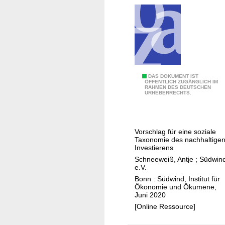
l
a
n
m
i
t
A
M
DAS DOKUMENT IST
ÖFFENTLICH ZUGÄNGLICH IM
f
RAHMEN DES DEUTSCHEN
e
URHEBERRECHTS.
r
n
i
s
k
c
Vorschlag für eine soziale
a
h
Taxonomie des nachhaltige
:
e
Investierens
k
n
Schneeweiß, Antje
;
Südwin
e.V.
l
r
Bonn : Südwind, Institut für
e
e
Ökonomie und Ökumene,
i
c
Juni 2020
n
h
[Online Ressource]
e
t