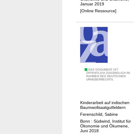
n
Januar 2019
d
[Online Ressource]
G
r
e
n
z
e
n
d
e
"
DAS DOKUMENT IST
ÖFFENTLICH ZUGÄNGLICH IM
r
RAHMEN DES DEUTSCHEN
F
URHEBERRECHTS.
D
l
i
i
g
n
Kinderarbeit auf indischen
i
k
Baumwollsaatgutfeldern
t
e
Ferenschild, Sabine
a
F
Bonn : Südwind, Institut für
l
i
Ökonomie und Ökumene,
Juni 2018
i
n