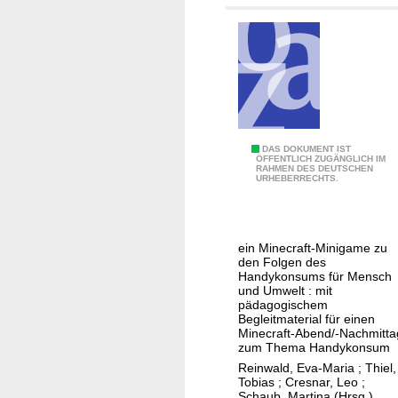
l
i
h
u
t
t
c
t
e
h
i
n
t
n
i
d
n
i
M
DAS DOKUMENT IST
Z
e
ÖFFENTLICH ZUGÄNGLICH IM
RAHMEN DES DEUTSCHEN
i
e
r
URHEBERRECHTS.
n
i
i
e
t
c
h
e
h
ein Minecraft-Minigame zu
a
n
t
den Folgen des
n
Handykonsums für Mensch
d
i
und Umwelt : mit
d
e
g
pädagogischem
y
r
e
Begleitmaterial für einen
Minecraft-Abend/-Nachmitta
G
R
zum Thema Handykonsum
l
i
Reinwald, Eva-Maria
;
Thiel,
o
c
Tobias
;
Cresnar, Leo
;
Schaub, Martina (Hrsg.)