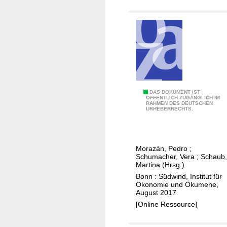
e
m
n
g
d
r
e
ü
L
n
ä
e
n
n
d
W
D
DAS DOKUMENT IST
e
ÖFFENTLICH ZUGÄNGLICH IM
a
RAHMEN DES DEUTSCHEN
e
r
URHEBERRECHTS.
c
r
h
M
s
a
Morazán, Pedro
;
t
r
Schumacher, Vera
;
Schaub,
u
s
Martina (Hrsg.)
m
h
Bonn : Südwind, Institut für
Ökonomie und Ökumene,
a
August 2017
l
[Online Ressource]
l
p