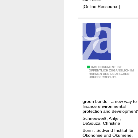
b
[Online Ressource]
l
a
c
k
b
o
x
m
G
DAS DOKUMENT IST
i
ÖFFENTLICH ZUGÄNGLICH IM
RAHMEN DES DEUTSCHEN
r
t
URHEBERRECHTS.
e
g
e
r
n
ü
green bonds - a new way to
b
n
finance environmental
o
protection and development
e
n
Schneeweiß, Antje
;
m
DeSouza, Christine
d
E
Bonn : Südwind Institut für
s
t
Ökonomie und Ökumene,