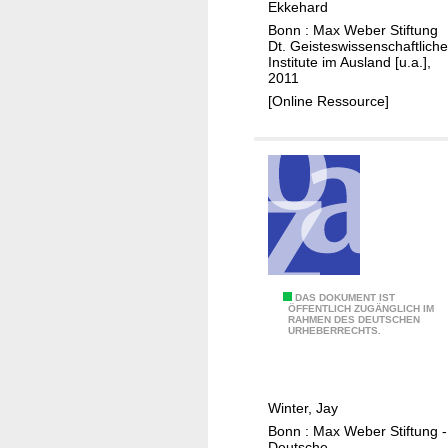
Ekkehard
y
o
Bonn : Max Weber Stiftung
n
l
Dt. Geisteswissenschaftliche
a
Institute im Ausland [u.a.],
m
2011
m
e
[Online Ressource]
e
s
s
u
a
n
n
d
d
M
d
i
i
k
s
e
p
H
T
DAS DOKUMENT IST
ÖFFENTLICH ZUGÄNGLICH IM
u
a
RAHMEN DES DEUTSCHEN
h
URHEBERRECHTS.
t
m
e
e
m
t
d
e
r
h
Winter, Jay
r
a
i
Bonn : Max Weber Stiftung -
i
n
Deutsche