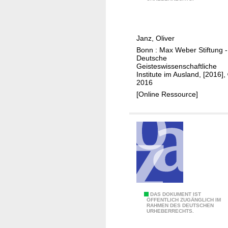
r
r
e
E
s
i
r
c
Janz, Oliver
s
h
Bonn : Max Weber Stiftung -
t
u
Deutsche
e
n
Geisteswissenschaftliche
Institute im Ausland, [2016],
W
g
2016
e
:
[Online Ressource]
l
e
t
i
k
n
r
a
i
u
e
t
g
o
a
b
l
i
D
DAS DOKUMENT IST
ÖFFENTLICH ZUGÄNGLICH IM
s
o
RAHMEN DES DEUTSCHEN
e
URHEBERRECHTS.
g
g
r