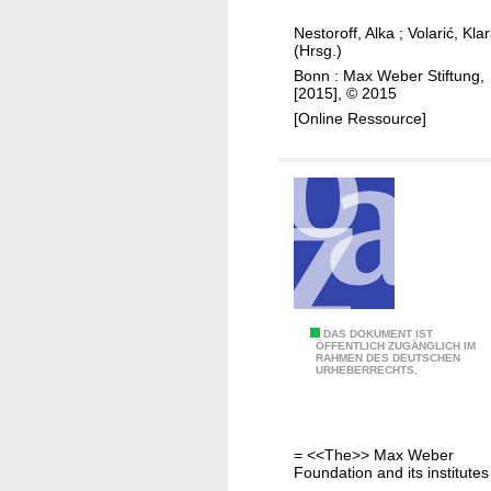
h
s
Nestoroff, Alka
;
Volarić, Kla
e
t
(Hrsg.)
T
a
Bonn : Max Weber Stiftung,
u
n
[2015], © 2015
r
b
[Online Ressource]
k
u
s
l
a
l
s
e
m
t
i
t
r
e
r
r
D
DAS DOKUMENT IST
o
s
ÖFFENTLICH ZUGÄNGLICH IM
RAHMEN DES DEUTSCHEN
i
r
o
URHEBERRECHTS.
e
e
f
M
d
A
a
i
l
= <<The>> Max Weber
x
n
k
Foundation and its institutes
W