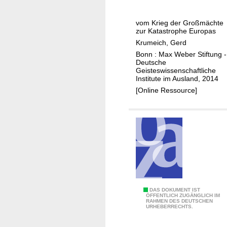
l
r
E
o
a
r
vom Krieg der Großmächte
b
f
s
zur Katastrophe Europas
a
i
t
Krumeich, Gerd
l
s
e
Bonn : Max Weber Stiftung -
e
c
W
Deutsche
Geisteswissenschaftliche
r
h
e
Institute im Ausland, 2014
K
e
l
[Online Ressource]
r
r
t
i
R
k
e
ü
r
g
c
i
k
e
b
g
l
i
c
G
DAS DOKUMENT IST
ÖFFENTLICH ZUGÄNGLICH IM
k
RAHMEN DES DEUTSCHEN
o
URHEBERRECHTS.
e