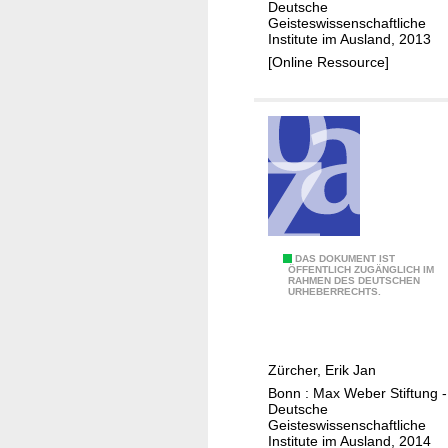
t
r
Deutsche
Geisteswissenschaftliche
h
k
Institute im Ausland, 2013
e
o
[Online Ressource]
G
l
r
o
e
g
a
i
t
e
W
?
a
r
W
DAS DOKUMENT IST
ÖFFENTLICH ZUGÄNGLICH IM
RAHMEN DES DEUTSCHEN
h
URHEBERRECHTS.
a
t
w
Zürcher, Erik Jan
a
Bonn : Max Weber Stiftung -
s
Deutsche
d
Geisteswissenschaftliche
Institute im Ausland, 2014