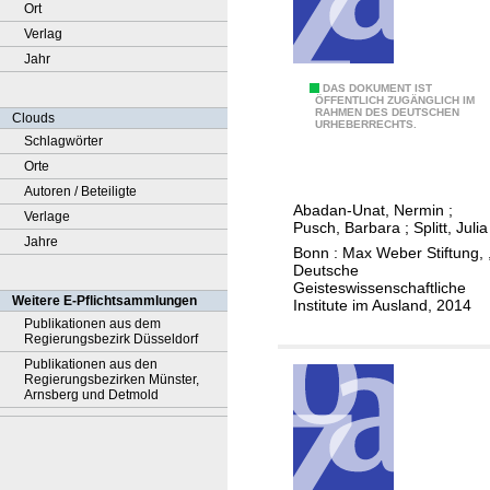
Ort
Verlag
Jahr
5
DAS DOKUMENT IST
ÖFFENTLICH ZUGÄNGLICH IM
RAHMEN DES DEUTSCHEN
0
Clouds
URHEBERRECHTS.
J
Schlagwörter
a
Orte
h
Autoren / Beteiligte
Abadan-Unat, Nermin
;
r
Verlage
Pusch, Barbara
;
Splitt, Julia
e
Jahre
Bonn : Max Weber Stiftung, 
d
Deutsche
Geisteswissenschaftliche
e
Weitere E-Pflichtsammlungen
Institute im Ausland, 2014
u
Publikationen aus dem
Regierungsbezirk Düsseldorf
t
Publikationen aus den
s
Regierungsbezirken Münster,
c
Arnsberg und Detmold
h
-
t