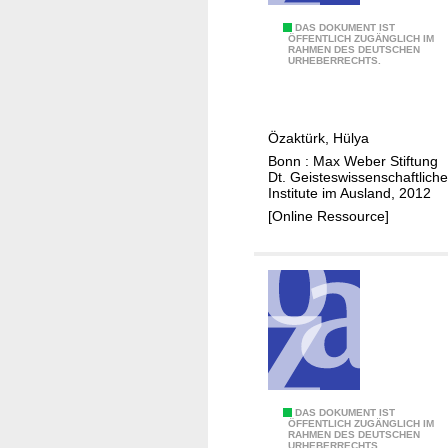
ü
r
E
DAS DOKUMENT IST
ÖFFENTLICH ZUGÄNGLICH IM
k
RAHMEN DES DEUTSCHEN
h
URHEBERRECHTS.
i
r
s
e
c
n
Özaktürk, Hülya
h
m
Bonn : Max Weber Stiftung
e
o
Dt. Geisteswissenschaftliche
M
r
Institute im Ausland, 2012
i
d
[Online Ressource]
g
e
r
i
a
n
t
d
i
e
o
r
n
T
s
ü
D
DAS DOKUMENT IST
f
r
ÖFFENTLICH ZUGÄNGLICH IM
RAHMEN DES DEUTSCHEN
e
o
k
URHEBERRECHTS.