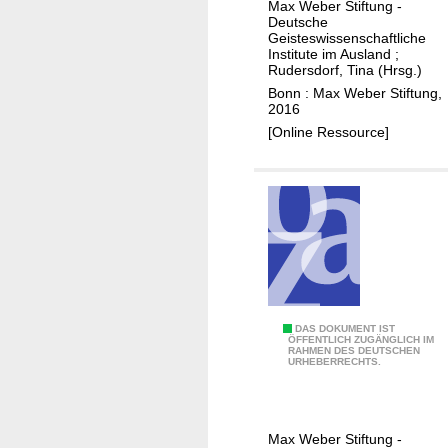
h
a
Max Weber Stiftung -
e
i
Deutsche
N
Geisteswissenschaftliche
b
s
e
Institute im Ausland
;
e
w
Rudersdorf, Tina (Hrsg.)
s
r
o
Bonn : Max Weber Stiftung,
t
2016
S
r
o
[Online Ressource]
t
k
r
i
s
o
f
f
t
f
u
n
g
u
n
M
DAS DOKUMENT IST
d
ÖFFENTLICH ZUGÄNGLICH IM
RAHMEN DES DEUTSCHEN
o
URHEBERRECHTS.
i
n
h
i
r
t
e
Max Weber Stiftung -