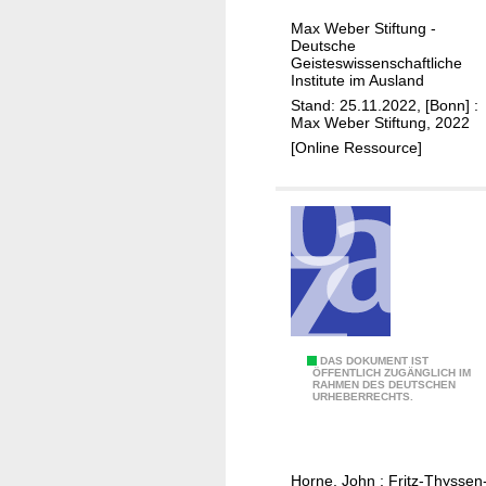
h
Max Weber Stiftung -
a
Deutsche
l
Geisteswissenschaftliche
Institute im Ausland
t
Stand: 25.11.2022, [Bonn] :
i
Max Weber Stiftung, 2022
g
[Online Ressource]
k
e
i
t
s
k
o
n
z
N
DAS DOKUMENT IST
ÖFFENTLICH ZUGÄNGLICH IM
e
RAHMEN DES DEUTSCHEN
i
URHEBERRECHTS.
p
n
t
e
d
t
Horne, John
;
Fritz-Thyssen