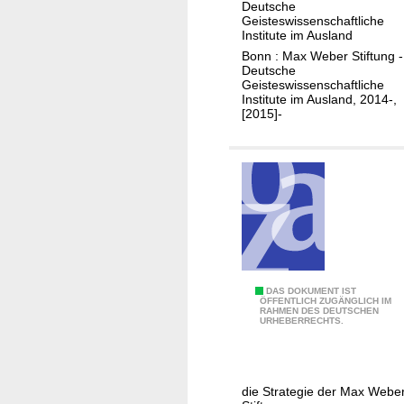
o
Deutsche
I
r
Geisteswissenschaftliche
n
Institute im Ausland
i
s
Bonn : Max Weber Stiftung -
n
t
Deutsche
g
Geisteswissenschaftliche
i
Institute im Ausland, 2014-,
-
t
[2015]-
B
u
e
t
r
e
i
c
h
t
M
DAS DOKUMENT IST
ÖFFENTLICH ZUGÄNGLICH IM
RAHMEN DES DEUTSCHEN
W
URHEBERRECHTS.
S
2
0
die Strategie der Max Webe
3