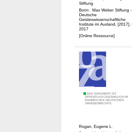
e
e
Stiftung
r
e
Bonn : Max Weber Stiftung -
M
n
Deutsche
Geisteswissenschaftliche
a
f
Institute im Ausland, [2017],
x
i
2017
W
f
[Online Ressource]
e
t
b
e
e
e
r
n
S
a
t
n
i
d
f
t
P
DAS DOKUMENT IST
t
h
ÖFFENTLICH ZUGÄNGLICH IM
RAHMEN DES DEUTSCHEN
r
u
e
URHEBERRECHTS.
i
n
t
s
g
o
o
t
Rogan, Eugene L.
n
a