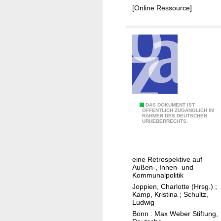
i
[Online Ressource]
f
f
e
r
e
n
t
a
b
Z
DAS DOKUMENT IST
ÖFFENTLICH ZUGÄNGLICH IM
o
RAHMEN DES DEUTSCHEN
e
URHEBERRECHTS.
u
h
t
n
t
J
h
eine Retrospektive auf
a
Außen-, Innen- und
e
h
Kommunalpolitik
O
r
Joppien, Charlotte (Hrsg.)
;
t
Kamp, Kristina
;
Schultz,
e
Ludwig
t
A
Bonn : Max Weber Stiftung,
o
K