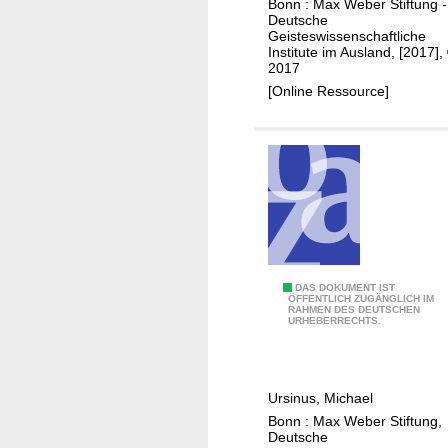
Bonn : Max Weber Stiftung -
e
l
Deutsche
r
Geisteswissenschaftliche
i
Institute im Ausland, [2017],
s
z
2017
o
i
[Online Ressource]
f
n
t
g
h
l
e
o
G
g
r
i
e
c
a
o
t
S
DAS DOKUMENT IST
f
ÖFFENTLICH ZUGÄNGLICH IM
W
RAHMEN DES DEUTSCHEN
a
t
URHEBERRECHTS.
a
r
h
r
a
e
o
j
F
Ursinus, Michael
n
e
i
Bonn : Max Weber Stiftung,
t
v
r
Deutsche