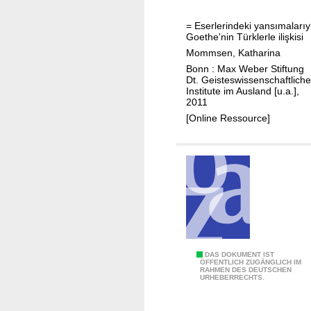
t
h
= Eserlerindeki yansımalarıy
e
Goethe'nin Türklerle ilişkisi
'
Mommsen, Katharina
s
Bonn : Max Weber Stiftung
r
Dt. Geisteswissenschaftliche
Institute im Ausland [u.a.],
e
2011
l
[Online Ressource]
a
t
i
o
n
s
h
i
p
T
DAS DOKUMENT IST
ÖFFENTLICH ZUGÄNGLICH IM
t
RAHMEN DES DEUTSCHEN
h
URHEBERRECHTS.
o
e
t
I