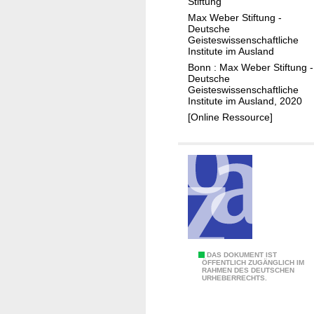
Stiftung
0
Max Weber Stiftung -
Deutsche
Geisteswissenschaftliche
Institute im Ausland
Bonn : Max Weber Stiftung -
Deutsche
Geisteswissenschaftliche
Institute im Ausland, 2020
[Online Ressource]
N
DAS DOKUMENT IST
ÖFFENTLICH ZUGÄNGLICH IM
RAHMEN DES DEUTSCHEN
a
URHEBERRECHTS.
c
h