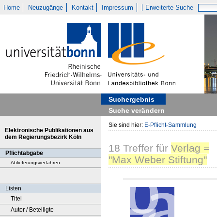
Home
Neuzugänge
Kontakt
Impressum
Erweiterte Suche
Suchergebnis
Suche verändern
Sie sind hier:
E-Pflicht-Sammlung
Elektronische Publikationen aus
dem Regierungsbezirk Köln
18
Treffer
für
Verlag =
Pflichtabgabe
"Max Weber Stiftung"
Ablieferungsverfahren
Listen
Titel
Autor / Beteiligte