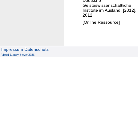
Deutsche
m
Geisteswissenschaftliche
P
a
Institute im Ausland, [2012],
2012
n
[Online Ressource]
w
a
r
?
Impressum
Datenschutz
Visual Library Server 2026