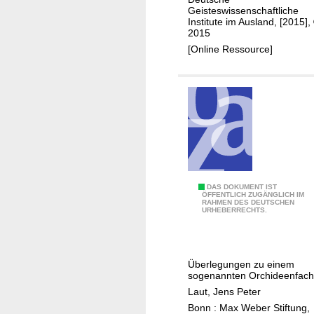
s
n
s
Geisteswissenschaftliche
t
d
Institute im Ausland, [2015],
-
2015
o
e
n
[Online Ressource]
r
r
a
y
T
t
ü
i
r
o
k
n
e
a
i
l
h
i
W
DAS DOKUMENT IST
ÖFFENTLICH ZUGÄNGLICH IM
s
RAHMEN DES DEUTSCHEN
a
URHEBERRECHTS.
t
s
o
i
r
s
Überlegungen zu einem
y
t
sogenannten Orchideenfach
o
T
Laut, Jens Peter
f
u
Bonn : Max Weber Stiftung,