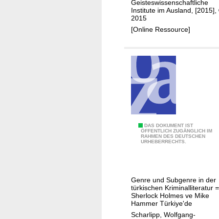
h
o
s
Geisteswissenschaftliche
Institute im Ausland, [2015],
e
,
t
2015
O
a
W
[Online Ressource]
t
n
o
t
O
r
o
t
l
m
t
d
a
o
W
n
m
a
F
a
r
r
n
o
c
S
DAS DOKUMENT IST
ÖFFENTLICH ZUGÄNGLICH IM
n
i
RAHMEN DES DEUTSCHEN
h
URHEBERRECHTS.
t
t
e
y
r
o
l
Genre und Subgenre in der
f
o
türkischen Kriminalliteratur =
m
c
Sherlock Holmes ve Mike
Hammer Türkiye'de
a
k
Scharlipp, Wolfgang-
n
H