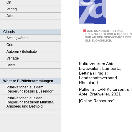
Ort
Verlag
Jahr
A
DAS DOKUMENT IST AUS
Clouds
LIZENZRECHTLICHEN GRÜNDEN
NUR AN DEN SERVICE-PCS DER
Schlagwörter
b
ULB ZUGÄNGLICH.
Orte
t
Autoren / Beteiligte
e
Verlage
i
Kulturzentrum Abtei
Jahre
R
Brauweiler
;
Lambertz,
u
Bettina (Hrsg.)
;
Landschaftsverband
n
Weitere E-Pflichtsammlungen
Rheinland
d
Publikationen aus dem
Pulheim : LVR-Kulturzentru
Regierungsbezirk Düsseldorf
g
Abtei Brauweiler, 2021
Publikationen aus den
a
[Online Ressource]
Regierungsbezirken Münster,
n
Arnsberg und Detmold
g