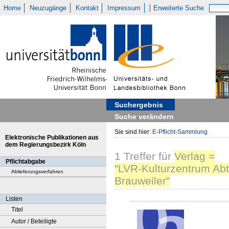
Home
Neuzugänge
Kontakt
Impressum
Erweiterte Suche
Suchergebnis
Suche verändern
Sie sind hier:
E-Pflicht-Sammlung
Elektronische Publikationen aus
dem Regierungsbezirk Köln
1
Treffer
für
Verlag =
Pflichtabgabe
"LVR-Kulturzentrum Abt
Ablieferungsverfahren
Brauweiler"
Listen
Titel
Autor / Beteiligte