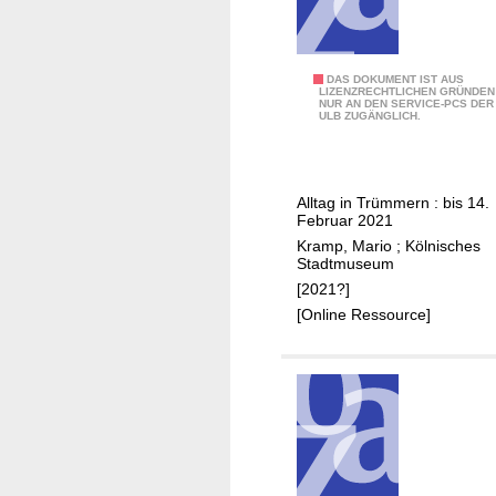
1
DAS DOKUMENT IST AUS
LIZENZRECHTLICHEN GRÜNDEN
NUR AN DEN SERVICE-PCS DER
1
ULB ZUGÄNGLICH.
:
K
ö
Alltag in Trümmern : bis 14.
l
Februar 2021
n
Kramp, Mario
;
Kölnisches
1
Stadtmuseum
9
[2021?]
4
[Online Ressource]
5