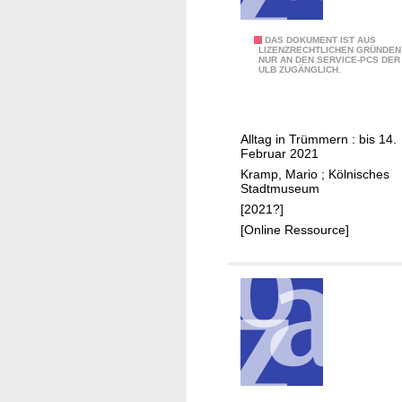
1
DAS DOKUMENT IST AUS
LIZENZRECHTLICHEN GRÜNDEN
NUR AN DEN SERVICE-PCS DER
9
ULB ZUGÄNGLICH.
:
K
ö
Alltag in Trümmern : bis 14.
l
Februar 2021
n
Kramp, Mario
;
Kölnisches
1
Stadtmuseum
9
[2021?]
4
[Online Ressource]
5