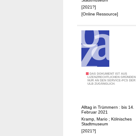
1
9
[2021?]
4
[Online Ressource]
5
1
DAS DOKUMENT IST AUS
LIZENZRECHTLICHEN GRÜNDEN
NUR AN DEN SERVICE-PCS DER
2
ULB ZUGÄNGLICH.
:
K
ö
Alltag in Trümmern : bis 14.
l
Februar 2021
n
Kramp, Mario
;
Kölnisches
1
Stadtmuseum
9
[2021?]