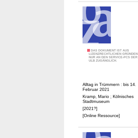
2
DAS DOKUMENT IST AUS
LIZENZRECHTLICHEN GRÜNDEN
NUR AN DEN SERVICE-PCS DER
:
ULB ZUGÄNGLICH.
K
ö
l
Alltag in Trümmern : bis 14.
n
Februar 2021
1
Kramp, Mario
;
Kölnisches
9
Stadtmuseum
4
[2021?]
5
[Online Ressource]