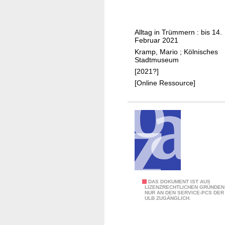
:
K
ö
Alltag in Trümmern : bis 14.
l
Februar 2021
n
Kramp, Mario
;
Kölnisches
1
Stadtmuseum
9
[2021?]
4
[Online Ressource]
5
2
DAS DOKUMENT IST AUS
LIZENZRECHTLICHEN GRÜNDEN
NUR AN DEN SERVICE-PCS DER
1
ULB ZUGÄNGLICH.
:
K