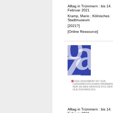
ö
Alltag in Trümmern : bis 14.
l
Februar 2021
n
Kramp, Mario
;
Kölnisches
1
Stadtmuseum
9
[2021?]
4
[Online Ressource]
5
2
DAS DOKUMENT IST AUS
LIZENZRECHTLICHEN GRÜNDEN
NUR AN DEN SERVICE-PCS DER
3
ULB ZUGÄNGLICH.
:
K
ö
Alltag in Trümmern : bis 14.
l