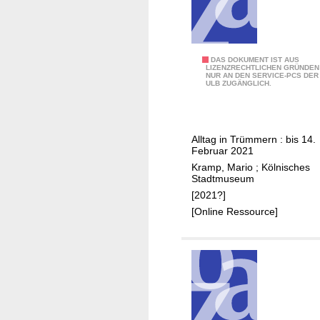
1
DAS DOKUMENT IST AUS
LIZENZRECHTLICHEN GRÜNDEN
NUR AN DEN SERVICE-PCS DER
5
ULB ZUGÄNGLICH.
:
K
ö
Alltag in Trümmern : bis 14.
l
Februar 2021
n
Kramp, Mario
;
Kölnisches
1
Stadtmuseum
9
[2021?]
4
[Online Ressource]
5