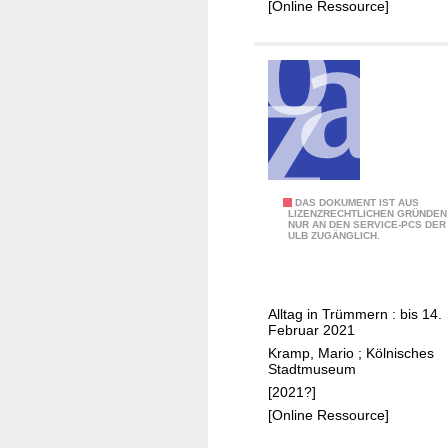
4
[Online Ressource]
5
1
DAS DOKUMENT IST AUS
LIZENZRECHTLICHEN GRÜNDEN
NUR AN DEN SERVICE-PCS DER
8
ULB ZUGÄNGLICH.
:
K
ö
Alltag in Trümmern : bis 14.
l
Februar 2021
n
Kramp, Mario
;
Kölnisches
1
Stadtmuseum
9
[2021?]
4
[Online Ressource]
5