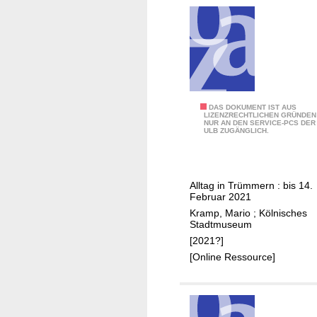
8
DAS DOKUMENT IST AUS
LIZENZRECHTLICHEN GRÜNDEN
NUR AN DEN SERVICE-PCS DER
:
ULB ZUGÄNGLICH.
K
ö
l
Alltag in Trümmern : bis 14.
n
Februar 2021
1
Kramp, Mario
;
Kölnisches
9
Stadtmuseum
4
[2021?]
5
[Online Ressource]