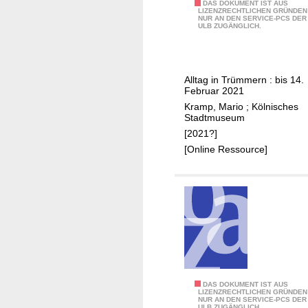
2
DAS DOKUMENT IST AUS
LIZENZRECHTLICHEN GRÜNDEN
NUR AN DEN SERVICE-PCS DER
2
ULB ZUGÄNGLICH.
:
K
ö
Alltag in Trümmern : bis 14.
l
Februar 2021
n
Kramp, Mario
;
Kölnisches
1
Stadtmuseum
9
[2021?]
4
[Online Ressource]
5
3
DAS DOKUMENT IST AUS
LIZENZRECHTLICHEN GRÜNDEN
NUR AN DEN SERVICE-PCS DER
:
ULB ZUGÄNGLICH.