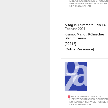
LIZENZRECHTLICHEN GRÜNDEN
NUR AN DEN SERVICE-PCS DER
7
ULB ZUGÄNGLICH.
:
K
ö
Alltag in Trümmern : bis 14.
l
Februar 2021
n
Kramp, Mario
;
Kölnisches
1
Stadtmuseum
9
[2021?]
4
[Online Ressource]
5
2
DAS DOKUMENT IST AUS
LIZENZRECHTLICHEN GRÜNDEN
NUR AN DEN SERVICE-PCS DER
0
ULB ZUGÄNGLICH.