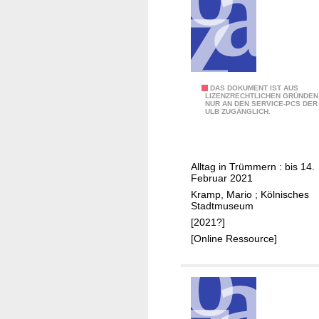
1
DAS DOKUMENT IST AUS
LIZENZRECHTLICHEN GRÜNDEN
NUR AN DEN SERVICE-PCS DER
4
ULB ZUGÄNGLICH.
:
K
ö
Alltag in Trümmern : bis 14.
l
Februar 2021
n
Kramp, Mario
;
Kölnisches
1
Stadtmuseum
9
[2021?]
4
[Online Ressource]
5