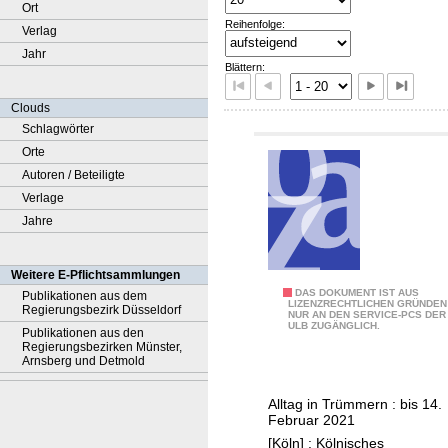
Ort
Reihenfolge:
Verlag
Jahr
Blättern:
Clouds
Schlagwörter
Orte
Autoren / Beteiligte
Verlage
Jahre
Weitere E-Pflichtsammlungen
K
DAS DOKUMENT IST AUS
Publikationen aus dem
LIZENZRECHTLICHEN GRÜNDEN
Regierungsbezirk Düsseldorf
NUR AN DEN SERVICE-PCS DER
ö
ULB ZUGÄNGLICH.
Publikationen aus den
l
Regierungsbezirken Münster,
Arnsberg und Detmold
n
1
Alltag in Trümmern : bis 14.
9
Februar 2021
4
[Köln] : Kölnisches