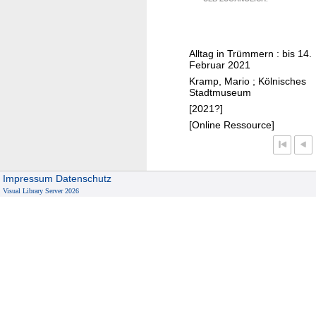
K
ö
l
Alltag in Trümmern : bis 14.
n
Februar 2021
1
Kramp, Mario
;
Kölnisches
9
Stadtmuseum
4
[2021?]
5
[Online Ressource]
Impressum
Datenschutz
Visual Library Server 2026