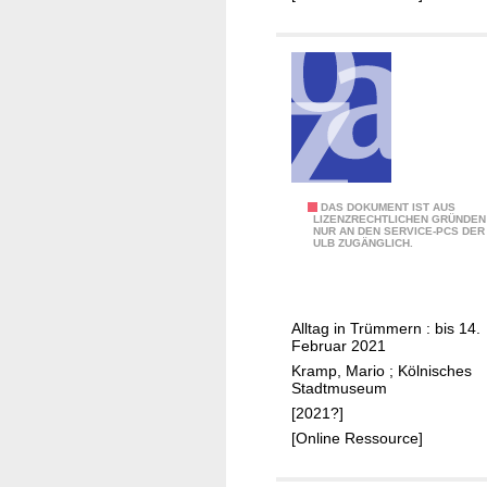
7
DAS DOKUMENT IST AUS
LIZENZRECHTLICHEN GRÜNDEN
NUR AN DEN SERVICE-PCS DER
:
ULB ZUGÄNGLICH.
K
ö
l
Alltag in Trümmern : bis 14.
n
Februar 2021
1
Kramp, Mario
;
Kölnisches
9
Stadtmuseum
4
[2021?]
5
[Online Ressource]