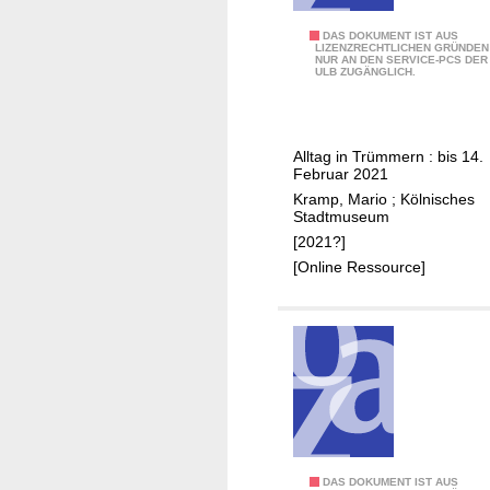
1
DAS DOKUMENT IST AUS
LIZENZRECHTLICHEN GRÜNDEN
NUR AN DEN SERVICE-PCS DER
6
ULB ZUGÄNGLICH.
:
K
ö
Alltag in Trümmern : bis 14.
l
Februar 2021
n
Kramp, Mario
;
Kölnisches
1
Stadtmuseum
9
[2021?]
4
[Online Ressource]
5
1
DAS DOKUMENT IST AUS