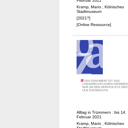
Februar 2021
n
Kramp, Mario
;
Kölnisches
1
Stadtmuseum
9
[2021?]
4
[Online Ressource]
5
1
DAS DOKUMENT IST AUS
LIZENZRECHTLICHEN GRÜNDEN
NUR AN DEN SERVICE-PCS DER
0
ULB ZUGÄNGLICH.
:
K
ö
Alltag in Trümmern : bis 14.
l
Februar 2021
n
Kramp, Mario
;
Kölnisches
Stadtmuseum