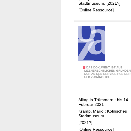
5
Stadtmuseum, [2021?]
[Online Ressource]
1
DAS DOKUMENT IST AUS
LIZENZRECHTLICHEN GRÜNDEN
NUR AN DEN SERVICE-PCS DER
:
ULB ZUGÄNGLICH.
K
ö
l
Alltag in Trümmern : bis 14.
n
Februar 2021
1
Kramp, Mario
;
Kölnisches
9
Stadtmuseum
4
[2021?]
5
[Online Ressource]