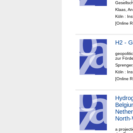
Gesellsch
Klaas, An
Köln : In
[Online 
H2 - G
geopoliti
zur Förde
Sprenger
Köln : In
[Online 
Hydrog
Belgiu
Nether
North
Germa
a project