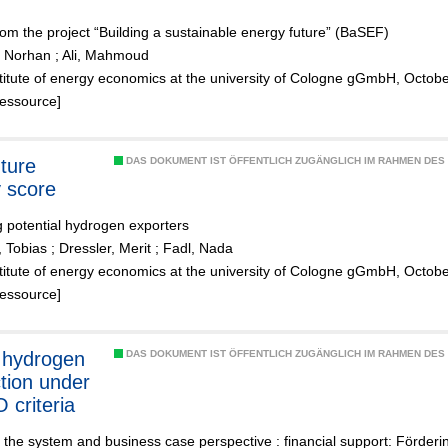
rom the project “Building a sustainable energy future” (BaSEF)
 Norhan
;
Ali, Mahmoud
stitute of energy economics at the university of Cologne gGmbH, Octob
Ressource]
ture
DAS DOKUMENT IST ÖFFENTLICH ZUGÄNGLICH IM RAHMEN DE
 score
 potential hydrogen exporters
, Tobias
;
Dressler, Merit
;
Fadl, Nada
stitute of energy economics at the university of Cologne gGmbH, Octob
Ressource]
 hydrogen
DAS DOKUMENT IST ÖFFENTLICH ZUGÄNGLICH IM RAHMEN DE
tion under
criteria
 the system and business case perspective : financial support: Förderin