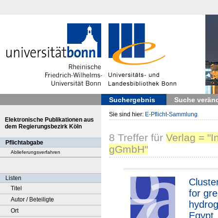
Suchergebnis
Suche verän
Sie sind hier:
E-Pflicht-Sammlung
Elektronische Publikationen aus
dem Regierungsbezirk Köln
8
Treffer
für
Verlag = "I
Pflichtabgabe
gGmbH"
Ablieferungsverfahren
Listen
Cluste
Titel
for gr
Autor / Beteiligte
hydrog
Ort
Egypt