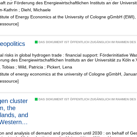
aft zur Förderung des Energiewirtschaftlichen Instituts an der Universit
n-Kathrin
;
Diehl, Michaele
stitute of Energy Economics at the University of Cologne gGmbH (EWI)
Ressource]
eopolitics
DAS DOKUMENT IST ÖFFENTLICH ZUGÄNGLICH IM RAHMEN DE
cal risks in global hydrogen trade : financial support: Förderinitiative Wa
rung des Energiewirtschaftlichen Instituts an der Universität zu Köln e.
, Tobias
;
Wild, Patricia
;
Pickert, Lena
stitute of energy economics at the university of Cologne gGmbH, Janua
Ressource]
en cluster
DAS DOKUMENT IST ÖFFENTLICH ZUGÄNGLICH IM RAHMEN DE
m, the
lands, and
-Western
ny
ion and analysis of demand and production until 2030 : on behalf of Ge