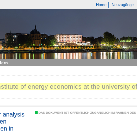
Home
Neuzugänge
dern
nstitute of energy economics at the university 
r analysis
DAS DOKUMENT IST ÖFFENTLICH ZUGÄNGLICH IM RAHMEN DE
een
en in