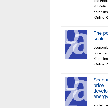
des Energ
Schönfis
Köln : In
[Online 
The power of
scale
economie
Sprenger
Köln : In
[Online 
Scenar
price
develo
energ
commo
english s