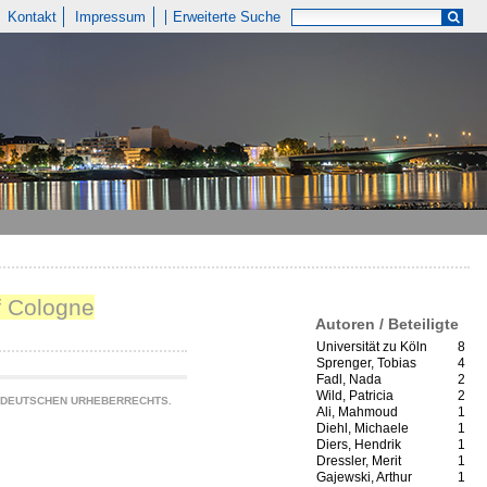
Kontakt
Impressum
Erweiterte Suche
of Cologne
Autoren / Beteiligte
Universität zu Köln
8
Sprenger, Tobias
4
Fadl, Nada
2
Wild, Patricia
2
S DEUTSCHEN URHEBERRECHTS.
Ali, Mahmoud
1
Diehl, Michaele
1
Diers, Hendrik
1
Dressler, Merit
1
Gajewski, Arthur
1