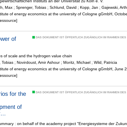
iewirtschaftlichen Instituts an der Universität zu Köln e. V.
ch, Max
;
Sprenger, Tobias
;
Schlund, David
;
Kopp, Jan
;
Gajewski, Art
stitute of energy economics at the university of Cologne gGmbH, Octob
Ressource]
DAS DOKUMENT IST ÖFFENTLICH ZUGÄNGLICH IM RAHMEN DE
s of scale and the hydrogen value chain
, Tobias
;
Novirdoust, Amir Ashour
;
Moritz, Michael
;
Wild, Patricia
stitute of energy economics at the university of Cologne gGmbH, June 
Ressource]
ios for the
DAS DOKUMENT IST ÖFFENTLICH ZUGÄNGLICH IM RAHMEN DE
pment of
y
dities
ummary : on behalf of the academy project "Energiesysteme der Zukun