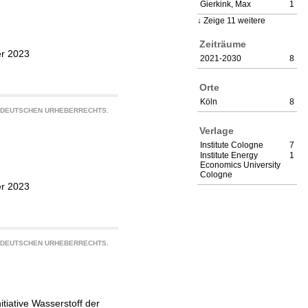
Gierkink, Max
1
Zeige 11 weitere
Zeiträume
er 2023
2021-2030
8
Orte
Köln
8
S DEUTSCHEN URHEBERRECHTS.
Verlage
Institute Cologne
7
Institute Energy
1
Economics University
Cologne
er 2023
S DEUTSCHEN URHEBERRECHTS.
itiative Wasserstoff der