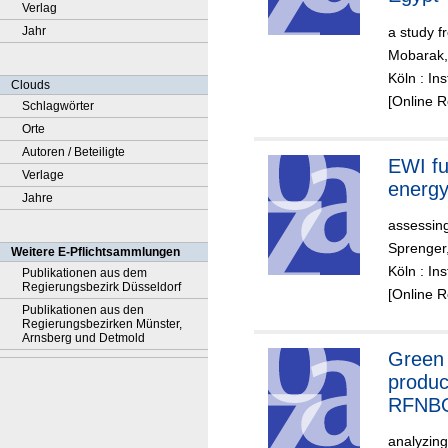
Verlag
a study f
Jahr
Mobarak,
Köln : In
Clouds
[Online 
Schlagwörter
Orte
Autoren / Beteiligte
EWI fu
Verlage
energy
Jahre
assessing
Sprenger
Weitere E-Pflichtsammlungen
Köln : In
Publikationen aus dem
Regierungsbezirk Düsseldorf
[Online 
Publikationen aus den
Regierungsbezirken Münster,
Arnsberg und Detmold
Green
produc
RFNBO 
analyzing