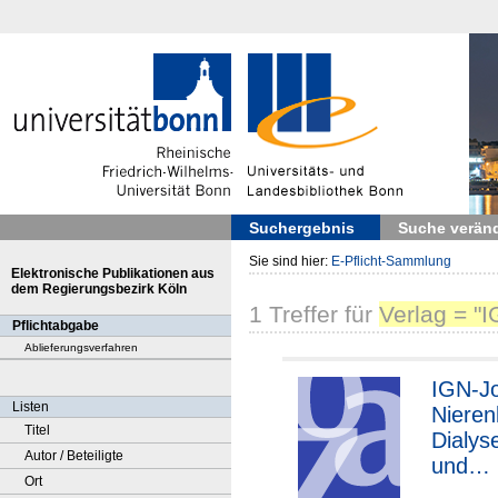
Suchergebnis
Suche verän
Sie sind hier:
E-Pflicht-Sammlung
Elektronische Publikationen aus
dem Regierungsbezirk Köln
1
Treffer
für
Verlag = "I
Pflichtabgabe
Ablieferungsverfahren
IGN-Jo
Listen
Nieren
Titel
Dialys
Autor / Beteiligte
und
Ort
Transp