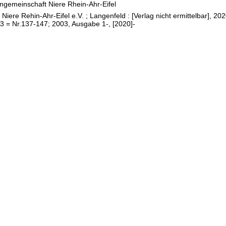
ngemeinschaft Niere Rhein-Ahr-Eifel
 Niere Rehin-Ahr-Eifel e.V. ; Langenfeld : [Verlag nicht ermittelbar], 2
ssengemein
3 = Nr.137-147; 2003, Ausgabe 1-, [2020]-
 Niere
Ahr-Eifel
 Magazin für
der,
de und
er der IGN