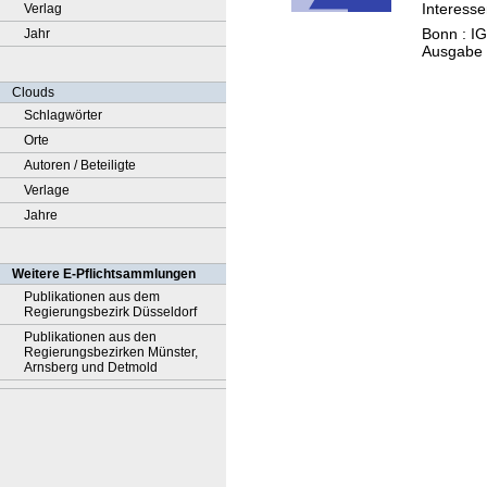
Interesse
Verlag
der
Bonn : IG
Jahr
Intere
Ausgabe 
schaft
Rhein-
Clouds
e.V. ;
Schlagwörter
Mitglie
Orte
Freun
Autoren / Beteiligte
Förder
Verlage
Jahre
Weitere E-Pflichtsammlungen
Publikationen aus dem
Regierungsbezirk Düsseldorf
Publikationen aus den
Regierungsbezirken Münster,
Arnsberg und Detmold