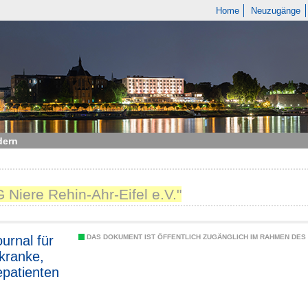
Home
Neuzugänge
dern
G Niere Rehin-Ahr-Eifel e.V."
urnal für
DAS DOKUMENT IST ÖFFENTLICH ZUGÄNGLICH IM RAHMEN DE
kranke,
epatienten
lantierte