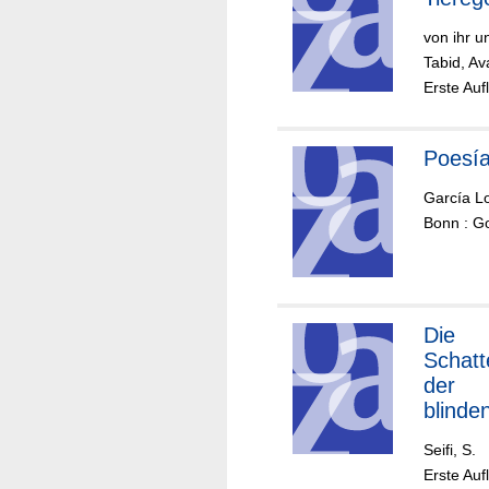
von ihr u
Tabid, Av
Erste Auf
Poesía
García L
Bonn : Go
Die
Schatt
der
blinde
Eule
Seifi, S.
Erste Auf