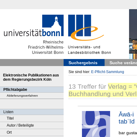
Suchergebnis
Suche verän
Sie sind hier:
E-Pflicht-Sammlung
Elektronische Publikationen aus
dem Regierungsbezirk Köln
13
Treffer
für
Verlag = 
Pflichtabgabe
Buchhandlung und Verl
Ablieferungsverfahren
Listen
Āwā-i
Titel
tabʿīd
Autor / Beteiligte
bar gusta
Ort