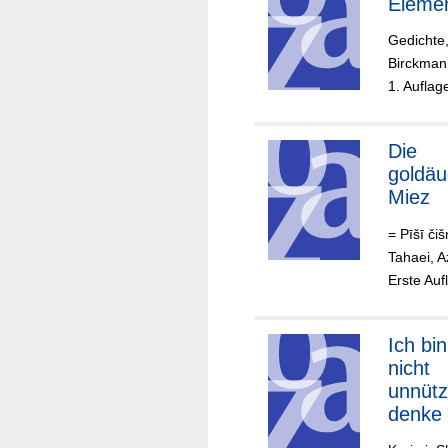
Eleme
Gedichte
Birckman
1. Auflag
Die
goldäu
Miez
= Pīšī čiš
Tahaei, 
Erste Auf
Ich bin
nicht
unnütz
denke