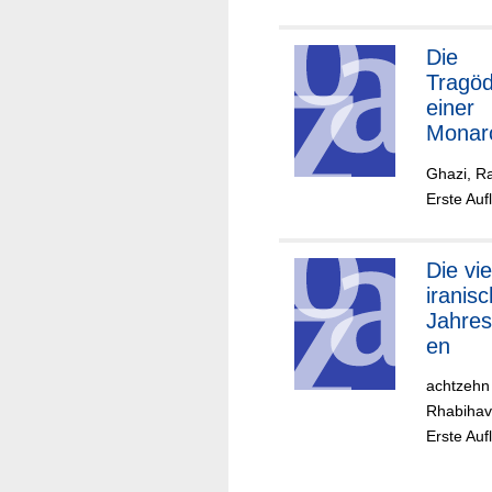
Die
Tragöd
einer
Monar
Ghazi, Ra
Erste Auf
Die vier
iranis
Jahres
en
achtzehn
Rhabihav
Erste Auf