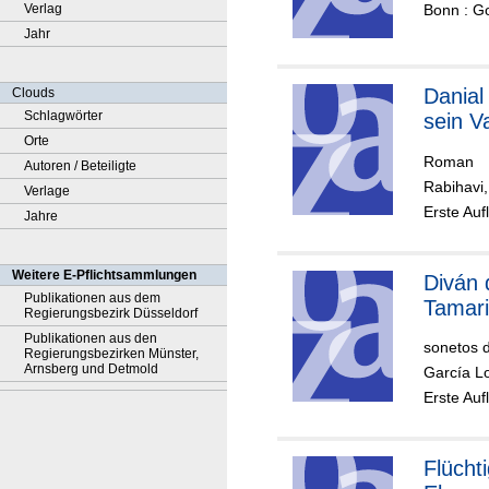
Bonn : Go
Verlag
Jahr
Danial
Clouds
Schlagwörter
sein V
Orte
Roman
Autoren / Beteiligte
Rabihavi,
Verlage
Erste Auf
Jahre
Weitere E-Pflichtsammlungen
Diván 
Publikationen aus dem
Tamari
Regierungsbezirk Düsseldorf
Publikationen aus den
sonetos 
Regierungsbezirken Münster,
Arnsberg und Detmold
García L
Erste Auf
Flücht