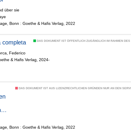
nd über sie
aye
lage, Bonn : Goethe & Hafis Verlag, 2022
 completa
DAS DOKUMENT IST ÖFFENTLICH ZUGÄNGLICH IM RAHMEN DE
orca, Federico
ethe & Hafis Verlag, 2024-
DAS DOKUMENT IST AUS LIZENZRECHTLICHEN GRÜNDEN NUR AN DEN SERVI
en
n
lage, Bonn : Goethe & Hafis Verlag, 2022