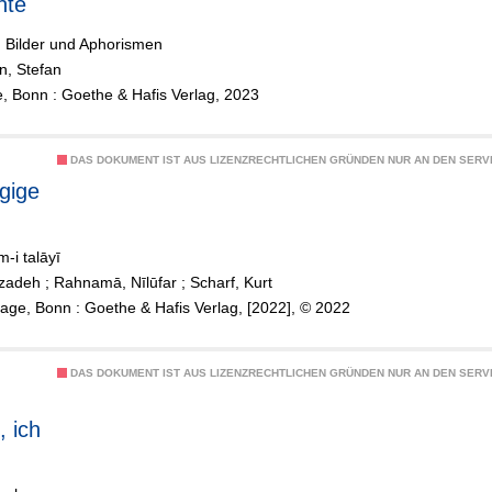
nte
, Bilder und Aphorismen
n, Stefan
e, Bonn : Goethe & Hafis Verlag, 2023
DAS DOKUMENT IST AUS LIZENZRECHTLICHEN GRÜNDEN NUR AN DEN SERVI
gige
m-i talāyī
Azadeh
;
Rahnamā, Nīlūfar
;
Scharf, Kurt
lage, Bonn : Goethe & Hafis Verlag, [2022], © 2022
DAS DOKUMENT IST AUS LIZENZRECHTLICHEN GRÜNDEN NUR AN DEN SERVI
, ich