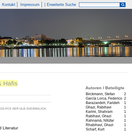
Kontakt
Impressum
Erweiterte Suche
& Hafis
Autoren / Beteiligte
Birckmann, Stefan
2
García Lorca, Federico
2
Barazandeh, Farideh
1
Ghazi, Rabihavi
1
CE-PCS DER ULB ZUGÄNGLICH.
Karimi, Shahram
1
Rabihavi, Ghazi
1
Rahnamā, Nīlūfar
1
Rhabihavi, Ghazi
1
 Literatur
Scharf, Kurt
1