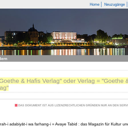
Home
Neuzugänge
dern
"Goethe & Hafis Verlag" oder Verlag = "Goethe 
ag"
DAS DOKUMENT IST AUS LIZENZRECHTLICHEN GRÜNDEN NUR AN DEN SERVI
rah-i adabiyāt-i wa farhang-i = Avaye Tabid : das Magazin für Kultur und