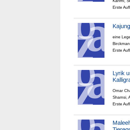
Karimi, 
Erste Auf
Kajun
eine Leg
Birckman
Erste Auf
Lyrik 
Kalligr
Omar Cha
Shamsi, 
Erste Auf
Malee
Tiereg