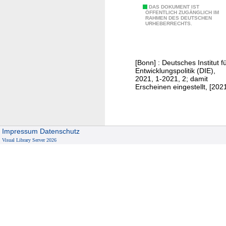
Z
DAS DOKUMENT IST
I
ÖFFENTLICH ZUGÄNGLICH IM
RAHMEN DES DEUTSCHEN
w
n
URHEBERRECHTS.
e
s
i
t
s
i
[Bonn] : Deutsches Institut f
e
t
Entwicklungspolitik (DIE),
i
u
2021, 1-2021, 2; damit
Erscheinen eingestellt, [202
t
t
e
f
r
ü
r
Impressum
Datenschutz
E
Visual Library Server 2026
n
t
w
i
c
k
l