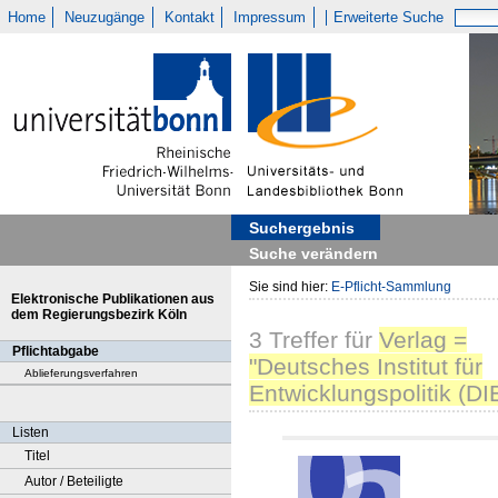
Home
Neuzugänge
Kontakt
Impressum
Erweiterte Suche
Suchergebnis
Suche verändern
Sie sind hier:
E-Pflicht-Sammlung
Elektronische Publikationen aus
dem Regierungsbezirk Köln
3
Treffer
für
Verlag =
Pflichtabgabe
"Deutsches Institut für
Ablieferungsverfahren
Entwicklungspolitik (DI
Listen
Titel
Autor / Beteiligte