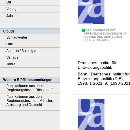
Ort
Verlag
Jahr
A
DAS DOKUMENT IST
Clouds
ÖFFENTLICH ZUGÄNGLICH IM
RAHMEN DES DEUTSCHEN
Schlagwörter
n
URHEBERRECHTS.
Orte
a
Autoren / Beteiligte
l
Verlage
y
Deutsches Institut für
Jahre
s
Entwicklungspolitik
e
Bonn : Deutsches Institut für
n
Entwicklungspolitik (DIE),
Weitere E-Pflichtsammlungen
1998, 1-2021, 9, [1998-2021
u
Publikationen aus dem
Regierungsbezirk Düsseldorf
n
Publikationen aus den
d
Regierungsbezirken Münster,
S
Arnsberg und Detmold
t
e
l