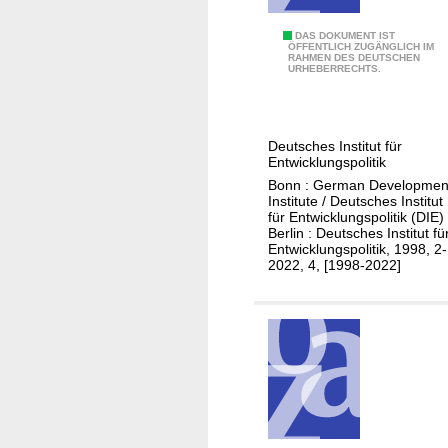
l
u
B
DAS DOKUMENT IST
ÖFFENTLICH ZUGÄNGLICH IM
n
RAHMEN DES DEUTSCHEN
r
URHEBERRECHTS.
g
i
n
e
a
f
h
Deutsches Institut für
i
Entwicklungspolitik
m
n
Bonn : German Developmen
e
g
Institute / Deutsches Institut
n
für Entwicklungspolitik (DIE) 
p
Berlin : Deutsches Institut fü
/
a
Entwicklungspolitik, 1998, 2-
D
2022, 4, [1998-2022]
p
e
e
u
r
t
s
c
h
e
s