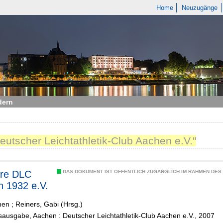
Home
Neuzugänge
dern
eutscher Leichtathletik-Club Aachen e.V."
hre DLC
DAS DOKUMENT IST ÖFFENTLICH ZUGÄNGLICH IM RAHMEN DE
 1932 e.V.
hen
;
Reiners, Gabi (Hrsg.)
ausgabe, Aachen : Deutscher Leichtathletik-Club Aachen e.V., 2007