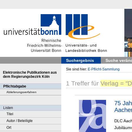
Suchergebnis
Suche verän
Sie sind hier:
E-Pflicht-Sammlung
Elektronische Publikationen aus
dem Regierungsbezirk Köln
1
Treffer
für
Verlag = "D
Pflichtabgabe
Ablieferungsverfahren
75 Ja
Listen
Aachen
Titel
DLC Aac
Autor / Beteiligte
Jubiläums
Ort