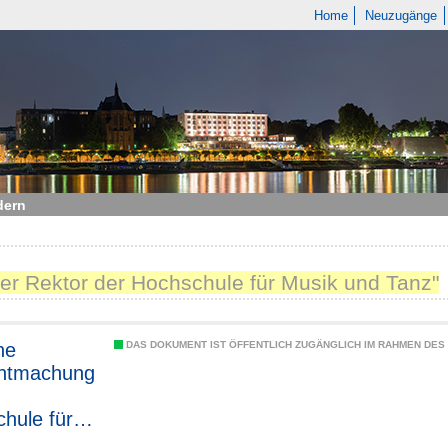
Home
Neuzugänge
dern
Der Rektor der Hochschule für Musik und Tanz"
he
DAS DOKUMENT IST ÖFFENTLICH ZUGÄNGLICH IM RAHMEN DE
ntmachung
hule für
und Tanz