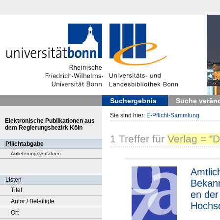
Suchergebnis
Suche verän
Sie sind hier:
E-Pflicht-Sammlung
Elektronische Publikationen aus
dem Regierungsbezirk Köln
1
Treffer
für
Verlag = "
Pflichtabgabe
Ablieferungsverfahren
Amtlic
Listen
Bekan
Titel
en der
Autor / Beteiligte
Hochsc
Ort
Musik 