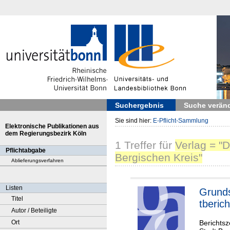
Suchergebnis
Suche verän
Sie sind hier:
E-Pflicht-Sammlung
Elektronische Publikationen aus
dem Regierungsbezirk Köln
1
Treffer
für
Verlag = "
Pflichtabgabe
Bergischen Kreis"
Ablieferungsverfahren
Listen
Grund
Titel
tbericht
Autor / Beteiligte
Berichtsz
Ort